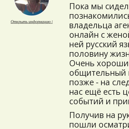
Пока мы сидел
познакомились
Открыть информацию ↓
владельца аге
онлайн с жено
ней русский яз
половину жизни
Очень хороший
общительный и 
позже - на сле
нас ещё есть ц
событий и пр
Получив на ру
пошли осматри