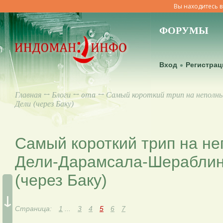
Вы находитесь в
ФОРУМЫ
Вход
Регистрац
Главная
↔
Блоги
↔
oma
↔ Самый короткий трип на неполных
Дели (через Баку)
Самый короткий трип на не
Дели-Дарамсала-Шераблин
(через Баку)
↓
Страница:
1
...
3
4
5
6
7