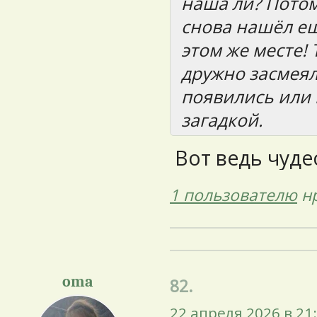
наша ли? Потом
снова нашёл ещ
этом же месте! 
дружно засмеяли
появились или 
загадкой.
Вот ведь чуде
1 пользователю
нр
oma
82.
22 апреля 2026 в 21