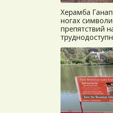
Херамба Гана
ногах символи
препятствий на
труднодоступн