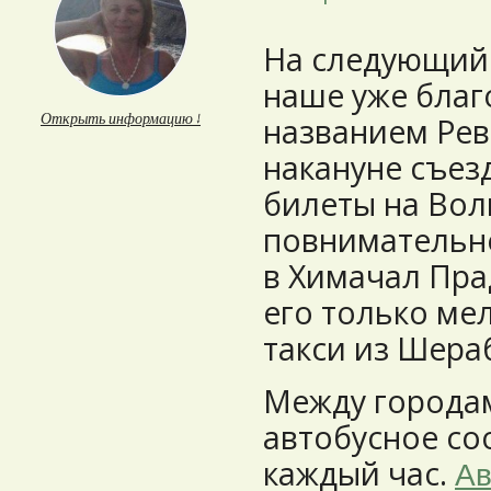
На следующий
наше уже благ
Открыть информацию ↓
названием Рев
накануне съез
билеты на Вол
повнимательн
в Химачал Пра
его только ме
такси из Шера
Между города
автобусное со
каждый час.
Ав