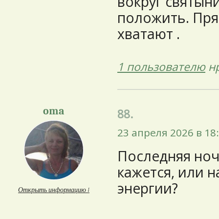
вокруг святын
положить. Пря
хватают .
1 пользователю
нр
oma
88.
23 апреля 2026 в 18
Последняя ночь
кажется, или 
энергии?
Открыть информацию ↓