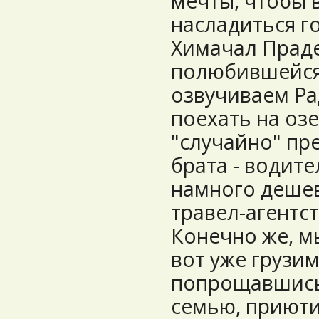
мечты, чтобы 
насладиться г
Химачал Праде
полюбившейся
озвучиваем Р
поехать на озе
"случайно" пре
брата - водите
намного дешев
травел-агентст
Конечно же, м
вот уже грузим
попрощавшись
семью, приюти