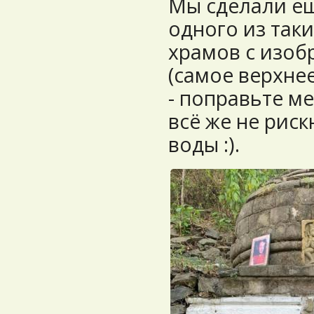
Мы сделали ещ
одного из так
храмов с изо
(самое верхне
- поправьте ме
всё же не риск
воды :).