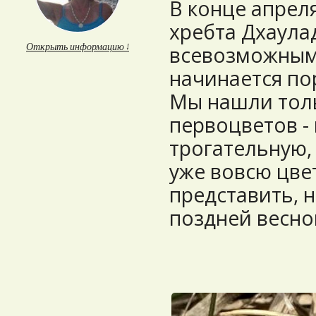
В конце апрел
хребта Дхаула
Открыть информацию ↓
всевозможными
начинается по
Мы нашли тол
первоцветов - 
трогательную,
уже вовсю цв
представить, 
поздней весно