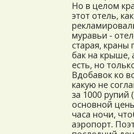
Но в целом кр
этот отель, как
рекламировали
муравьи - оте
старая, краны 
бак на крыше, 
есть, но тольк
Вдобавок ко вс
какую не согл
за 1000 рупий 
основной цены
часа ночи, чт
аэропорт. Поэ