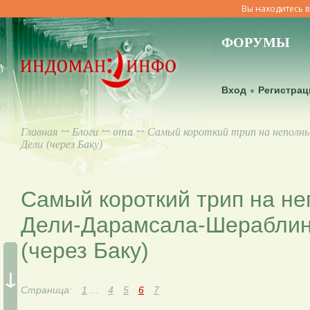
Вы находитесь в
ФОРУМЫ
Вход
Регистрац
Главная
↔
Блоги
↔
oma
↔ Самый короткий трип на неполных
Дели (через Баку)
Самый короткий трип на не
Дели-Дарамсала-Шераблин
(через Баку)
↓
Страница:
1
...
4
5
6
7