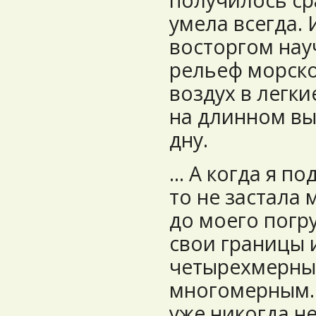
получилось сра
умела всегда. 
восторгом нау
рельеф морско
воздух в легки
на длинном вы
дну.
... А когда я п
то не застала 
до моего погр
свои границы и
четырехмерным
многомерным. 
уже никогда не