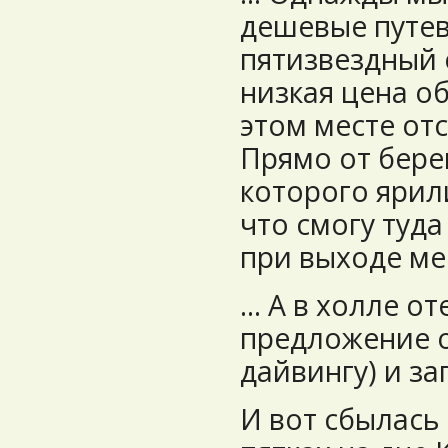
дешевые путев
пятизвездный о
низкая цена о
этом месте отс
Прямо от берег
которого ярил
что смогу туда
при выходе ме
... А в холле о
предложение о
дайвингу) и за
И вот сбылась 