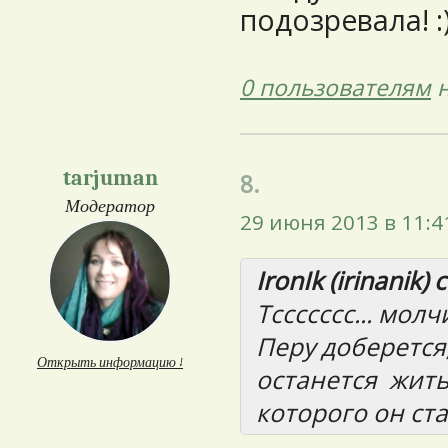
подозревала! :)
0 пользователям
н
tarjuman
8.
Модератор
29 июня 2013 в 11:4
IronIk (irinanik) 
Тссссссс... молч
Перу доберется,
Открыть информацию ↓
останется жить
которого он ста