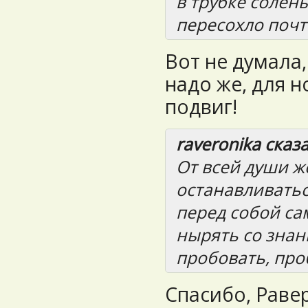
в трубке солены
пересохло почт
Вот не думала,
надо же, для н
подвиг!
raveronika сказа
От всей души ж
останавливатьс
перед собой са
нырять со знан
пробовать, про
Спасибо, Раве