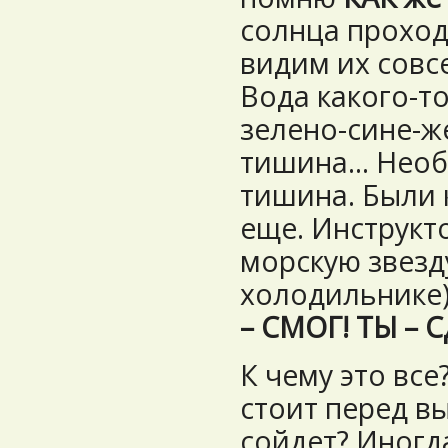
солнца проход
видим их совсе
Вода какого-т
зелено-сине-ж
тишина… Необ
тишина. Были к
еще. Инструк
морскую звезду
холодильнике)
– СМОГ! ТЫ – 
К чему это все
стоит перед в
сойдет? Иногд