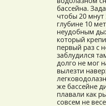
водолазном сн
бассейна. Зада
чтобы 20 мнут
глубине 10 ме
неудобным ды
который крепи
первый раз с 
заблудился та
долго не мог 
вылезти навер
легководолазн
же бассейне д
плавали как р
совсем не вес