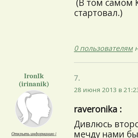
(В том самом 
стартовал.)
0 пользователям
н
IronIk
7.
(irinanik)
28 июня 2013 в 21:2
raveronika :
Дивлюсь второ
мечду нами был
Открыть информацию ↓