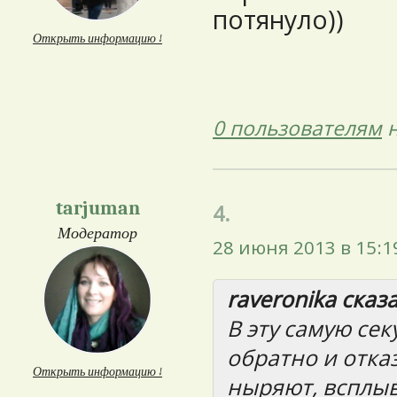
потянуло))
Открыть информацию ↓
0 пользователям
н
tarjuman
4.
Модератор
28 июня 2013 в 15:1
raveronika сказа
В эту самую се
обратно и отка
Открыть информацию ↓
ныряют, всплыв