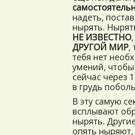
самостоятель
надеть, постав
нырять. Нырять
НЕ ИЗВЕСТНО
ДРУГОЙ МИР
,
тебя нет необ
умений, чтобы
сейчас через 
в грудь побол
В эту самую с
всплывают обр
нырять. Други
опять ныряют,