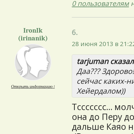
0 пользователям
н
IronIk
6.
(irinanik)
28 июня 2013 в 21:2
tarjuman сказал(
Даа??? Здорово
сейчас каких-н
Открыть информацию ↓
Хейердалом))
Тссссссс... мол
она до Перу до
дальше Каяо не