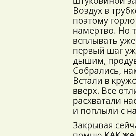
штуковиной за
Воздух в трубк
поэтому горло
намертво. Но т
всплывать уже 
первый шаг уж
дышим, проду
Собрались, на
Встали в круж
вверх. Все отл
расхватали нас
и поплыли с н
Закрывая сейча
помню
КАК же