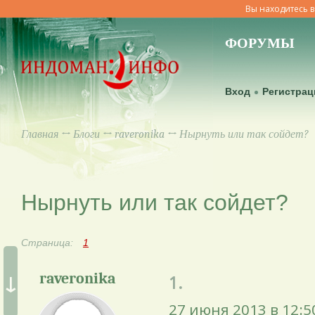
Вы находитесь в
ФОРУМЫ
Вход
Регистрац
Главная
↔
Блоги
↔
raveronika
↔ Нырнуть или так сойдет?
Нырнуть или так сойдет?
Страница:
1
↓
raveronika
1.
27 июня 2013 в 12:5