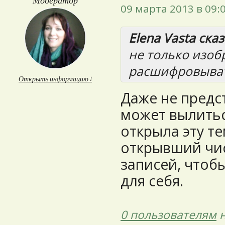
Модератор
09 марта 2013 в 09:
Elena Vasta сказ
не только изоб
расшифровыват
Открыть информацию ↓
Даже не предст
может вылитьс
открыла эту те
открывший чис
записей, чтоб
для себя.
0 пользователям
н