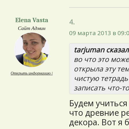
Elena Vasta
4.
Сайт Админ
09 марта 2013 в 09:
tarjuman сказал(
во что это може
открыла эту те
Открыть информацию ↓
чистую тетрадь
записать что-то
Будем учиться 
что древние р
декора. Вот я