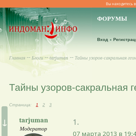
Вы находитесь в
ФОРУМЫ
Вход
Регистрац
Главная
↔
Блоги
↔
tarjuman
↔ Тайны узоров-сакральная гео
Тайны узоров-сакральная 
Страница:
1
2
3
↓
tarjuman
1.
Модератор
07 марта 2013 в 19: