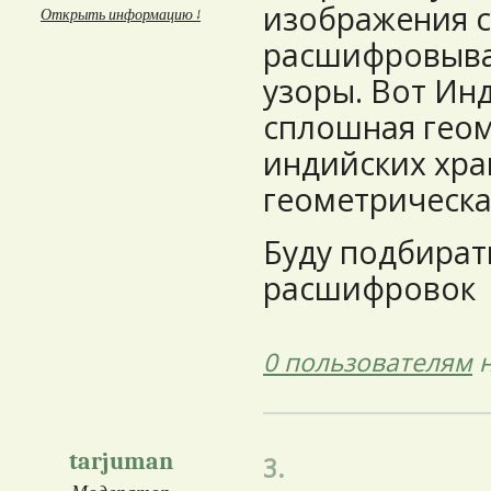
изображения с
Открыть информацию ↓
расшифровыва
узоры. Вот Инд
сплошная геом
индийских хра
геометрическа
Буду подбират
расшифровок
0 пользователям
н
tarjuman
3.