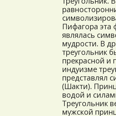
треугольник. 
равносторонни
символизирова
Пифагора эта 
являлась симв
мудрости. В д
треугольник 
прекрасной и 
индуизме треу
представлял с
(Шакти). Прин
водой и силам
Треугольник в
мужской принц