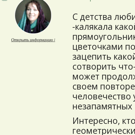
С детства люб
-калякала как
прямоугольник
Открыть информацию ↓
цветочками по
зацепить како
сотворить что
может продолж
своем повторе
человечество 
незапамятных
Интересно, кт
геометрически