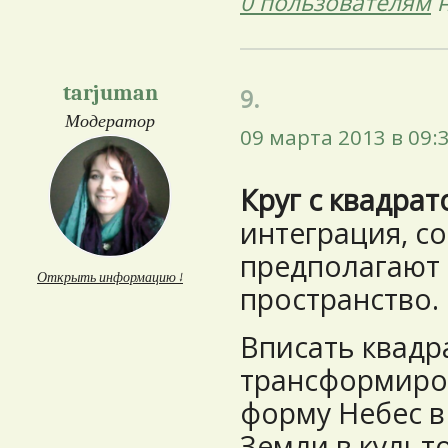
0 пользователям
н
tarjuman
9.
Модератор
09 марта 2013 в 09:
Круг с квадра
интеграция, с
предполагают д
Открыть информацию ↓
пространство.
Вписать квадра
трансформиро
форму Небес 
Земли в культ