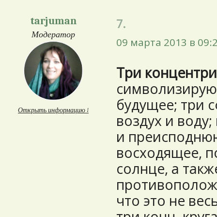
tarjuman
7.
Модератор
09 марта 2013 в 09:
Три концентри
символизирую
будущее; три 
Открыть информацию ↓
воздух и воду
и преисподнюю
восходящее, п
солнце, а так
противополож
что это не вес
три конц. круг