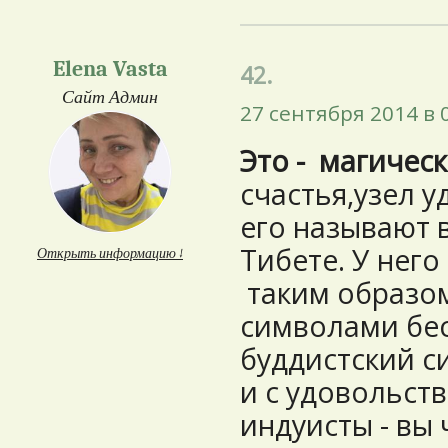
Elena Vasta
42.
Сайт Админ
27 сентября 2014 в 
Это - магичес
счастья,узел у
его называют 
Тибете. У него
Открыть информацию ↓
таким образом
символами бес
буддистский с
и с удовольст
индуисты - вы