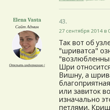
Elena Vasta
43.
Сайт Админ
27 сентября 2014 в 
Так вот об узл
"шриватса" оз
"возлюбленный
Шри относится
Открыть информацию ↓
Вишну, а шрива
благоприятная
или завиток во
изначально эт
петлями. Криш