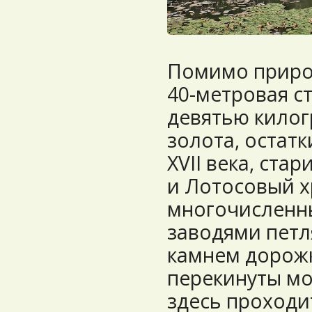
Помимо природ
40-метровая с
девятью кило
золота, остат
XVII века, ста
и Лотосовый х
многочисленн
заводями пет
камнем дорожк
перекинуты мо
здесь проход