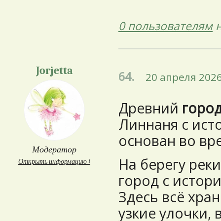
0 пользователям
н
Jorjetta
64.
20 апреля 2026
Древний
горо
Линнаня с исто
основан во вр
Модератор
На берегу рек
Открыть информацию ↓
город с истори
Здесь всё хран
узкие улочки,