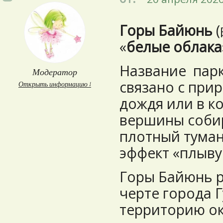
Горы Байюнь
(
«
белые облака
Название парк
Модератор
связано с при
Открыть информацию ↓
дождя или в к
вершины соби
плотный туман
эффект «плыву
Горы Байюнь 
черте города 
территорию око