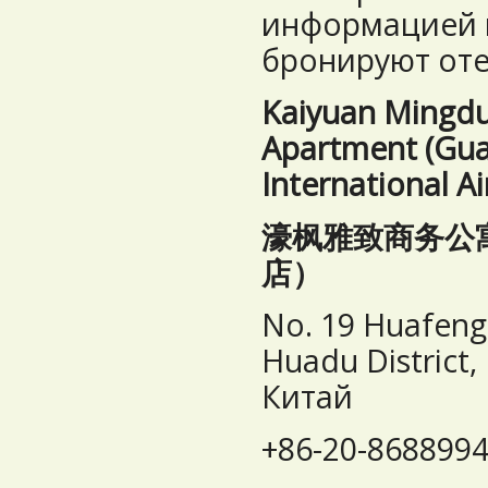
информацией н
бронируют оте
Kaiyuan Mingdu
Apartment (Gu
International Ai
濠枫雅致商务公
店）
No. 19 Huafen
Huadu District,
Китай
+86-20-8688994