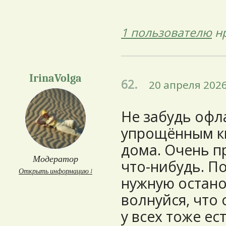
1 пользователю
нр
IrinaVolga
62.
20 апреля 2026
Не забудь офл
упрощённым ки
дома. Очень п
Модератор
что-нибудь. П
Открыть информацию ↓
нужную останов
волнуйся, что 
у всех тоже ес