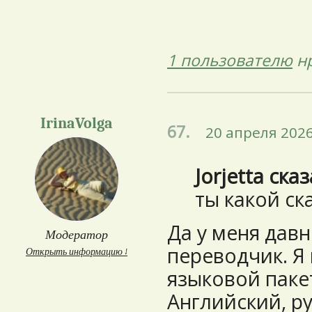
1 пользователю
нр
IrinaVolga
67.
20 апреля 2026
Jorjetta ска
ты какой ск
Да у меня давн
Модератор
переводчик. Я
Открыть информацию ↓
языковой паке
Английский, р