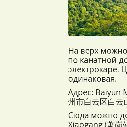
На верх можно
по канатной д
электрокаре. 
одинаковая.
Адрес: Baiyun 
州市白云区白云山
Сюда можно до
Xiaogang (萧岗站