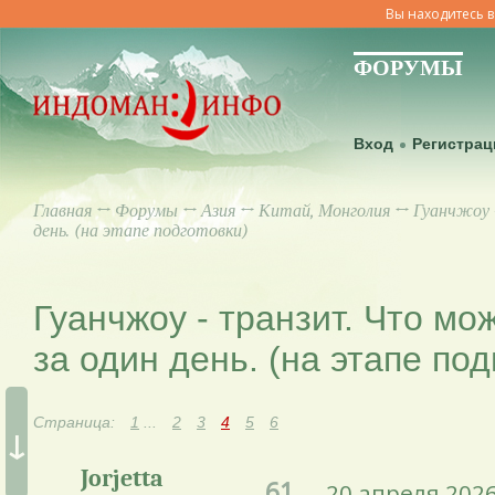
Вы находитесь в
ФОРУМЫ
Вход
Регистрац
Главная
↔
Форумы
↔
Азия
↔
Китай, Монголия
↔ Гуанчжоу 
день. (на этапе подготовки)
Гуанчжоу - транзит. Что мо
за один день. (на этапе под
Страница:
1
...
2
3
4
5
6
↓
Jorjetta
61.
20 апреля 2026