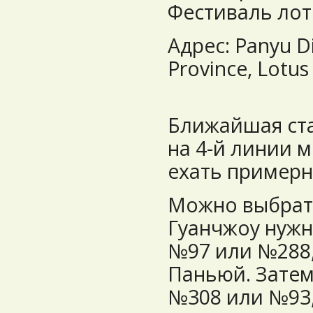
Фестиваль лот
Адрес: Panyu D
Province, Lotu
Ближайшая ста
на 4-й линии м
ехать примерн
Можно выбрать
Гуанчжоу нужн
№97 или №288,
Паньюй. Затем
№308 или №93,