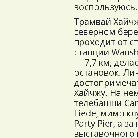
воспользуюсь.
Трамвай Хайчж
северном бере
проходит от с
станции Wansh
— 7,7 км, дела
остановок. Ли
достопримеча
Хайчжу. На не
телебашни Can
Liede, мимо к
Party Pier, а з
выставочного 