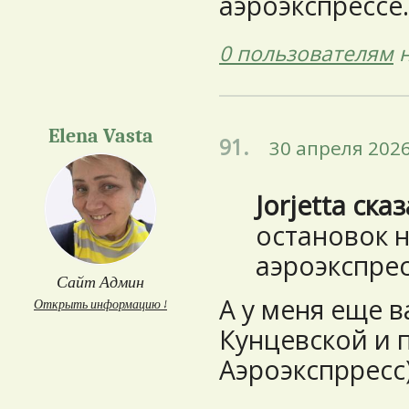
аэроэкспрессе.
0 пользователям
н
Elena Vasta
91.
30 апреля 2026
Jorjetta ска
остановок 
аэроэкспре
Сайт Админ
А у меня еще в
Открыть информацию ↓
Кунцевской и 
Аэроэкспрресс