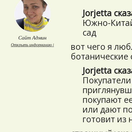
Jorjetta ска
Южно-Китай
сад
Сайт Админ
вот чего я люб
Открыть информацию ↓
ботанические 
Jorjetta ска
Покупатели
приглянувш
покупают ее
или дают п
готовит из н