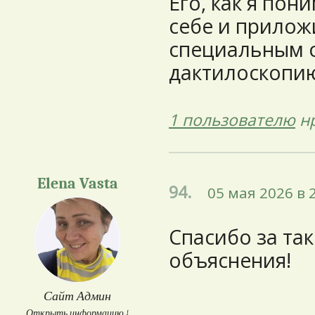
Его, как я по
себе и прилож
специальным с
дактилоскопию
1 пользователю
нр
Elena Vasta
94.
05 мая 2026 в 
Спасибо за та
объяснения!
Сайт Админ
Открыть информацию ↓