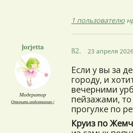
1 пользователю
нр
Jorjetta
82.
23 апреля 2026
Если у вы за д
городу, и хот
вечерними ур
Модератор
пейзажами, то
Открыть информацию ↓
прогулке по ре
Круиз по Жемч
из самых попу