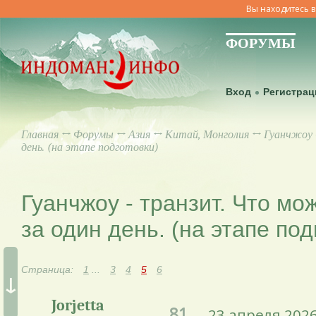
Вы находитесь в
ФОРУМЫ
Вход
Регистрац
Главная
↔
Форумы
↔
Азия
↔
Китай, Монголия
↔ Гуанчжоу 
день. (на этапе подготовки)
Гуанчжоу - транзит. Что мо
за один день. (на этапе под
Страница:
1
...
3
4
5
6
↓
Jorjetta
81.
23 апреля 2026