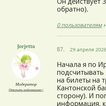
Он действует 3
обратно).
0 пользователям
н
Jorjetta
87.
29 апреля 2026
Начала я по И
подсчитывать 
на билеты на 
Модератор
Кантонской ба
Открыть информацию ↓
сторону). И п
информация, к