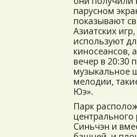
они получили 
парусном экра
показывают св
Азиатских игр,
используют дл
киносеансов, 
вечер в 20:30
музыкальное ш
мелодии, таки
Юэ».
Парк располож
центрального 
Синьчэн и вме
башней и пло