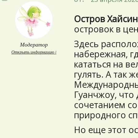
Остров Хайси
островок в це
Здесь располо
Модератор
набережная, гд
Открыть информацию ↓
кататься на в
гулять. А так 
Международны
Гуанчжоу, что
сочетанием со
природного сп
Но еще этот о