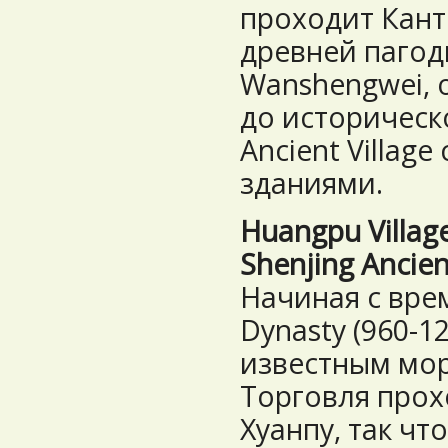
проходит Кант
древней пагоды
Wanshengwei, 
до историческ
Ancient Villag
зданиями.
Huangpu Villag
Shenjing Ancient
Начиная с вре
Dynasty (960-1
известным мор
Торговля прох
Хуанпу, так чт