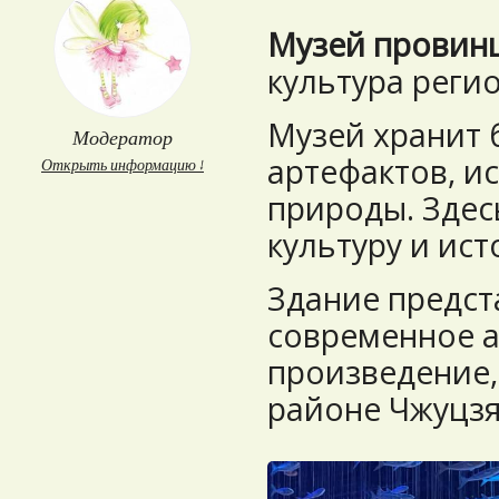
Музей провин
культура регио
Музей хранит 
Модератор
артефактов, ис
Открыть информацию ↓
природы. Здес
культуру и ис
Здание предст
современное а
произведение,
районе Чжуцзя