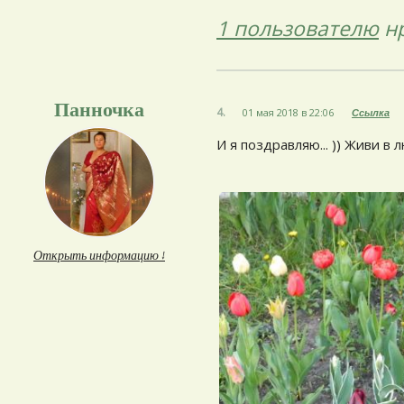
1 пользователю
нр
Панночка
4.
01 мая 2018 в 22:06
Ссылка
И я поздравляю... )) Живи в л
Открыть информацию ↓