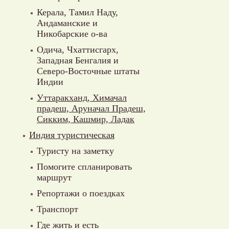
Керала, Тамил Наду,
Андаманские и
Никобарские о-ва
Одича, Чхаттисгарх,
Западная Бенгалия и
Северо-Восточные штаты
Индии
Уттаракханд, Химачал
прадеш, Аруначал Прадеш,
Сикким, Кашмир, Ладак
Индия туристическая
Туристу на заметку
Помогите спланировать
маршрут
Репортажи о поездках
Транспорт
Где жить и есть