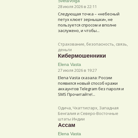
SvetaVolga
28 июля 2026 в 22:11
Следующая точка – «небесный
петух клюет зернышки», не
пользуется спросом и вполне
заслужено, и чтобы...
Страхование, безопасность, связь,
деньги
Кибермошенники
Elena Vasta
27 июля 2026 в 19:27
Elena Vasta сказалa: России
появился новый способ кражи
аккаунтов Telegram без пароля и
SMS Прочитайте!...
Одича, Чхаттисгарх, Западная
Бенгалия и Северо-Восточные
штаты Индии
Ассам
Elena Vasta