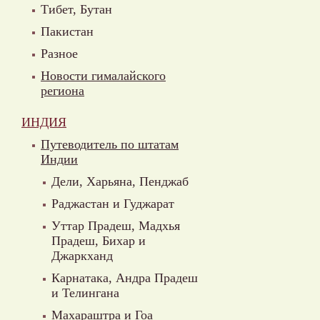
Тибет, Бутан
Пакистан
Разное
Новости гималайского
региона
ИНДИЯ
Путеводитель по штатам
Индии
Дели, Харьяна, Пенджаб
Раджастан и Гуджарат
Уттар Прадеш, Мадхья
Прадеш, Бихар и
Джаркханд
Карнатака, Андра Прадеш
и Телингана
Махараштра и Гоа