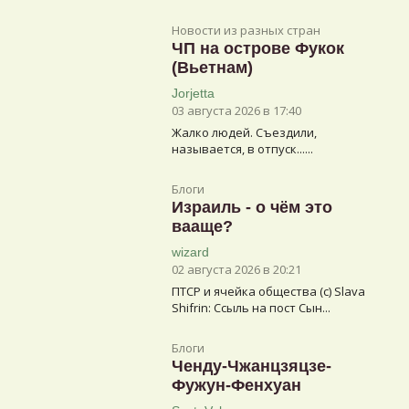
Новости из разных стран
ЧП на острове Фукок
(Вьетнам)
Jorjetta
03 августа 2026 в 17:40
Жалко людей. Съездили,
называется, в отпуск......
Блоги
Израиль - о чём это
вааще?
wizard
02 августа 2026 в 20:21
ПТСР и ячейка общества (с) Slava
Shifrin: Ссыль на пост Сын...
Блоги
Ченду-Чжанцзяцзе-
Фужун-Фенхуан