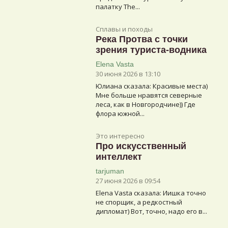
палатку The...
Сплавы и походы
Река Протва с точки
зрения туриста-водника
Elena Vasta
30 июня 2026 в 13:10
Юлиана сказалa: Красивые места)
Мне больше нравятся северные
леса, как в Новгородчине)) Где
флора южной...
Это интересно
Про искусственный
интеллект
tarjuman
27 июня 2026 в 09:54
Elena Vasta сказалa: Иишка точно
не спорщик, а редкостный
дипломат) Вот, точно, надо его в...