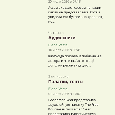
25 июля 2026 в 07:18
Ассам оказался совсем не таким,
каким он представлялся. Хотя я
увидела его буквально краешек,
но...
Читальня
Аудиокниги
Elena Vasta
16 июля 2026 в 08:45
IrinaVolga сказалa: влюблена и в
автора и чтеца. А кто чтец?
дополни рекомендацию...
Экипировка
Палатки, тенты
Elena Vasta
01 июля 2026 в 17:07
Gossamer Gear представила
двухслойную палатку The Free
Компания Gossamer Gear
представила туристическую