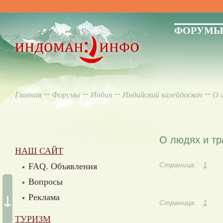
ФОРУМ
Главная
↔
Форумы
↔
Индия
↔
Индийский калейдоскоп
↔ О л
О людях и тр
НАШ САЙТ
Страница:
1
FAQ. Объявления
Вопросы
↓
Реклама
Страница:
1
ТУРИЗМ