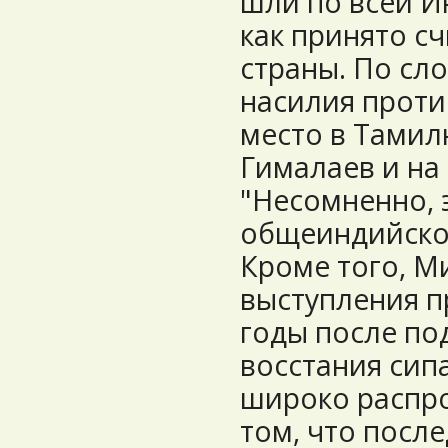
шли по всей Ин
как принято сч
страны. По сл
насилия проти
место в Тамилн
Гималаев и на
"Несомненно, 
общеиндийское
Кроме того, Ми
выступления п
годы после по
восстания сипа
широко распр
том, что посл