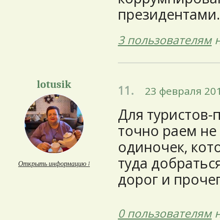
президентами.
3 пользователям
н
lotusik
11.
23 февраля 201
Для туристов-
точно раем не 
одиночек, кот
туда добраться
Открыть информацию ↓
дорог и прочег
0 пользователям
н