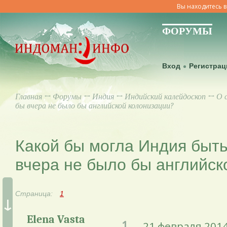
Вы находитесь в
ФОРУМЫ
Вход
Регистрац
Главная
↔
Форумы
↔
Индия
↔
Индийский калейдоскоп
↔
О 
бы вчера не было бы английской колонизации?
Какой бы могла Индия быть
вчера не было бы английск
Страница:
1
↓
Elena Vasta
1.
21 февраля 2014