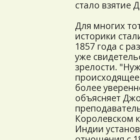
стало взятие Д
Для многих тот
историки стал
1857 года с ра
уже свидетель
зрелости. "Ну
происходящее 
более уверенно
объясняет Джо
преподавател
Королевском к
Индии устано
отношения с 18