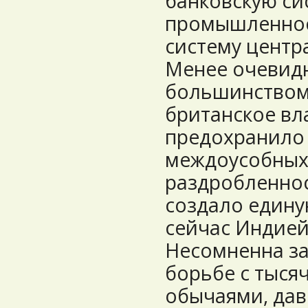
банковскую си
промышленнос
систему центр
Менее очевидн
большинством 
британское вл
предохранило 
междоусобных
раздробленнос
создало едину
сейчас Индией
Несомненна за
борьбе с тыся
обычаями, да