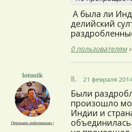
А была ли Инд
делийский сул
раздробленные
0 пользователям
н
lotusik
8.
21 февраля 2014
Были раздробл
произошло мо
Индии и страна
объединилась.
Открыть информацию ↓