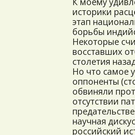
К моему удивл
историки расц
этап национа
борьбы индийс
Некоторые счи
восставших от
столетия назад
Но что самое 
оппоненты (ст
обвиняли прот
отсутствии па
предательстве
научная диску
российский ис