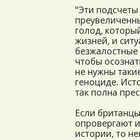
"Эти подсчеты
преувеличенны
голод, которы
жизней, и сит
безжалостные 
чтобы осознат
не нужны таки
геноциде. Ист
так полна пре
Если британцы
опровергают 
истории, то не