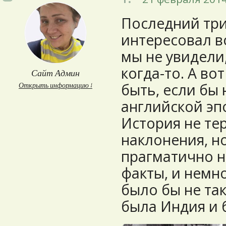
Последний три
интересовал в
мы не увидели
когда-то. А во
Сайт Админ
быть, если бы 
Открыть информацию ↓
английской эп
История не те
наклонения, н
прагматично н
факты, и немн
было бы не так
была Индия и 