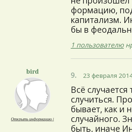
не произошел 
формацию, по
капитализм. И
бы в феодальн
1 пользователю
нр
bird
9.
23 февраля 2014
Всё случается 
случиться. Про
бывает, как и 
случайного. З
Открыть информацию ↓
быть, иначе Ин