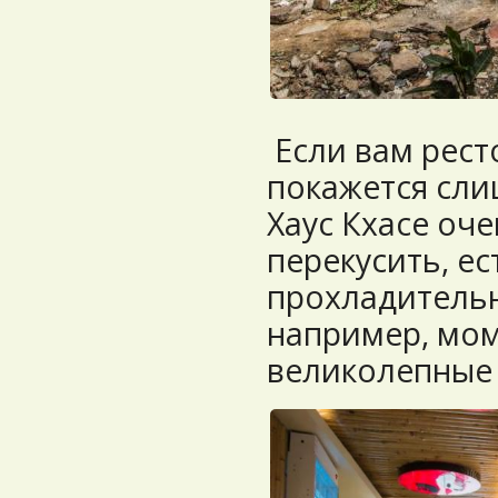
Если вам рест
покажется сли
Хаус Кхасе оч
перекусить, ес
прохладительн
например, мом
великолепны