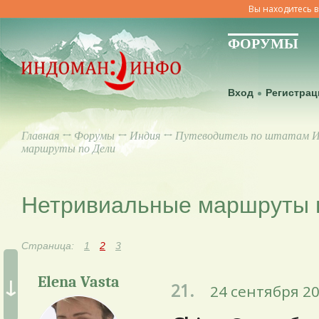
Вы находитесь в
ФОРУМЫ
Вход
Регистрац
Главная
↔
Форумы
↔
Индия
↔
Путеводитель по штатам 
маршруты по Дели
Нетривиальные маршруты 
Страница:
1
2
3
↓
Elena Vasta
21.
24 сентября 20