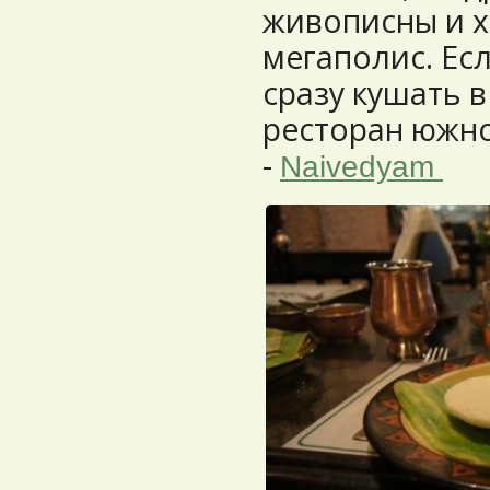
живописны и 
мегаполис. Ес
сразу кушать 
ресторан южно
-
Naivedyam