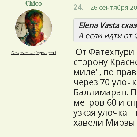
Chico
24.
26 сентября 20
Elena Vasta сказ
А если идти от 
От Фатехпури 
Открыть информацию ↓
сторону Красн
миле", по пра
через 70 улочк
Баллимаран. П
метров 60 и с
узкая улочка -
хавели Мирзы