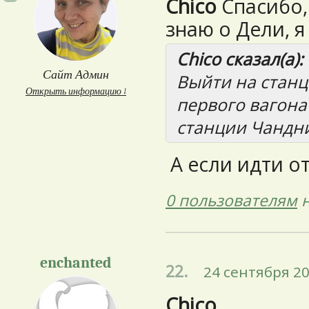
Chico
Спасибо, 
знаю о Дели, я
Chico сказал(а):
Сайт Админ
Выйти на станц
Открыть информацию ↓
первого вагона 
станции Чандни
А если идти от
0 пользователям
н
enchanted
22.
24 сентября 20
Chico