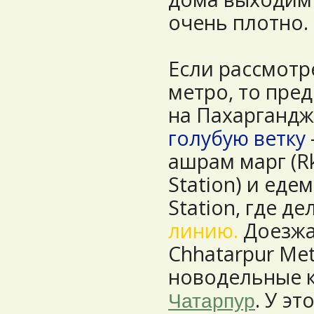
очень плотно.
Если рассмотр
метро, то пре
на Пахаргандж
голубую ветку
ашрам марг (R
Station) и еде
Station, где д
линию.
Доезжа
Chhatarpur Met
новодельные 
. У э
Чатарпур