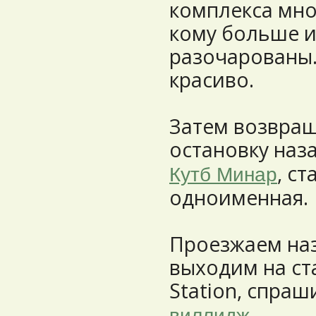
комплекса мно
кому больше и
разочарованы.
красиво.
Затем возвращ
остановку наз
, с
Кутб Минар
одноименная.
Проезжаем наз
выходим на ст
Station, спра
виллидж.