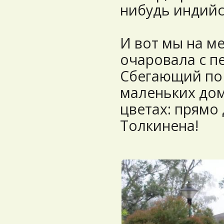
нибудь индийс
И вот мы на м
очаровала с пе
Сбегающий по 
маленьких дом
цветах: прямо
Толкинена!