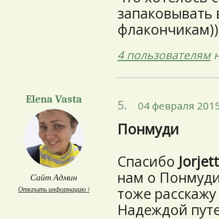
запаковывать 
флакончикам))
4 пользователям
н
Elena Vasta
5.
04 февраля 2015
Понмуди
Спасибо
Jorjet
нам о Понмуди!
Сайт Админ
тоже расскажу
Открыть информацию ↓
Надеждой путе