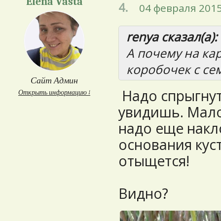
Elena Vasta
4.
04 февраля 2015
renya сказал(а):
А почему на ка
коробочек с се
Сайт Админ
Надо спрыгнут
Открыть информацию ↓
увидишь. Мало
надо еще накл
основания куст
отыщется!
Видно?