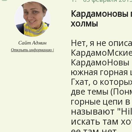
Кардамоновы 
холмы
Нет, я не опис
Сайт Админ
КардамоМские
Открыть информацию ↓
КардамоНовы г
южная горная 
Гхат, о которы
две темы (Пон
в
горные цепи
называют "Hill
искать там хо
ее там нет.