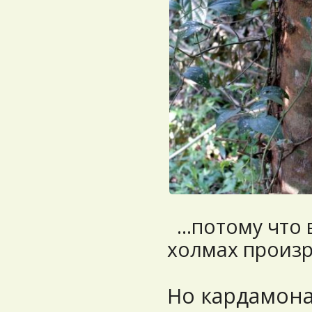
...потому что
холмах произр
о кардамона
Н