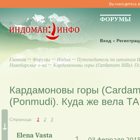
Вы находитесь в
ФОРУМЫ
Вход
Регистрац
Главная
↔
Форумы
↔
Индия
↔
Путеводитель по штатам 
Никобарские о-ва
↔ Кардамоновы горы (Cardamom Hills): По
Кардамоновы горы (Cardamo
(Ponmudi). Куда же вела ТА
Страница:
1
2
3
↓
Elena Vasta
1.
03 февраля 2015