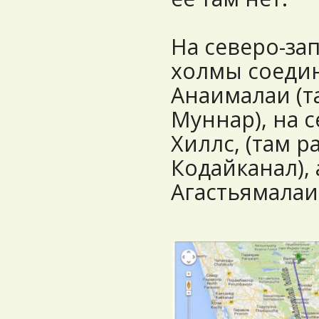
На северо-за
холмы соеди
Анаималаи (т
Муннар), на с
Хиллс, (там 
Кодайканал), 
Агастьямалаи