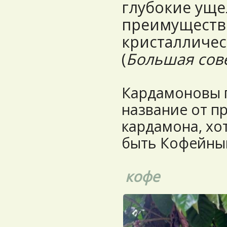
глубокие уще
преимуществ
кристалличе
(
Большая сов
Кардамоновы г
название от п
кардамона, хо
быть Кофейным
кофе