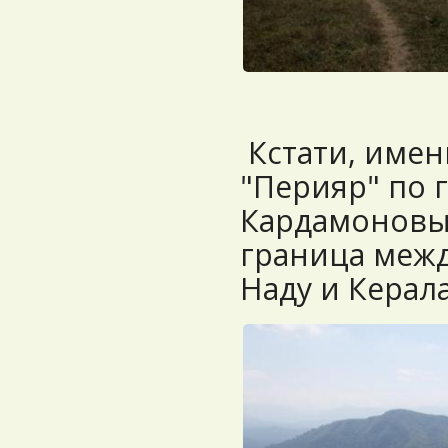
Кстати, имен
"Перияр" по 
Кардамоновы
граница меж
Наду и Керал