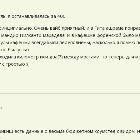
лы я останавливалась за 400
ринципиально. Очень вайб приятный, и в Гита ашраме понра
й мандир Нилкантх-махадева. И в кафешке форенской было м
жулы кафешки всегдабыли переполнены, насколько я помню п
ше был у них.
ходила километр или два(?) между мостами, то теперь для м
 с тростью :(
ка
шикнш есть данные о весьма бюджетном хоумстее с видом на
у