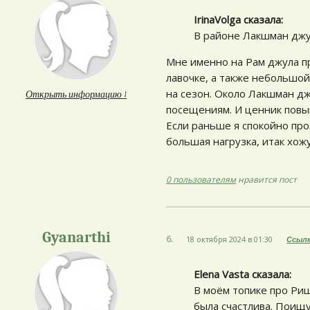
IrinaVolga сказалa:
В районе Лакшман джу
Мне именно на Рам джула п
лавочке, а также небольшо
на сезон. Около Лакшман д
Открыть информацию ↓
посещениям. И ценник повы
Если раньше я спокойно про
большая нагрузка, итак хожу
0 пользователям
нравится пост
Gyanarthi
6.
18 октября 2024 в 01:30
Ссыл
Elena Vasta сказалa:
В моём топике про Ри
была счастлива. Поищ