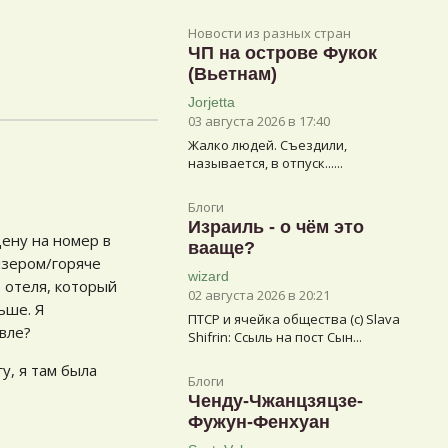
Новости из разных стран
ЧП на острове Фукок
(Вьетнам)
Jorjetta
03 августа 2026 в 17:40
Жалко людей. Съездили,
называется, в отпуск......
Блоги
Израиль - о чём это
цену на номер в
вааще?
гизером/горяче
wizard
о отеля, который
02 августа 2026 в 20:21
ьше. Я
ПТСР и ячейка общества (с) Slava
вле?
Shifrin: Ссыль на пост Сын...
у, я там была
Блоги
Ченду-Чжанцзяцзе-
Фужун-Фенхуан