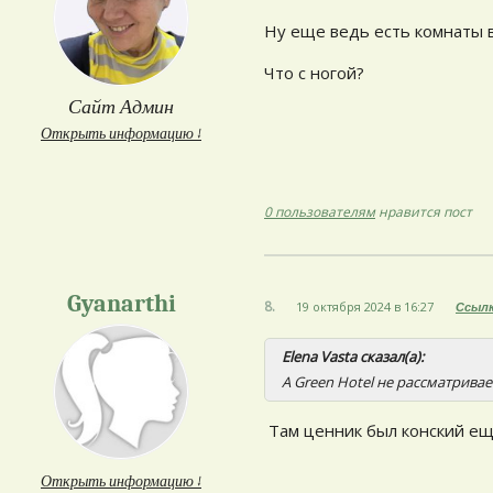
Ну еще ведь есть комнаты 
Что с ногой?
Сайт Админ
Открыть информацию ↓
0 пользователям
нравится пост
Gyanarthi
8.
19 октября 2024 в 16:27
Ссыл
Elena Vasta сказал(а):
А Green Hotel не рассматрива
Там ценник был конский ещё
Открыть информацию ↓