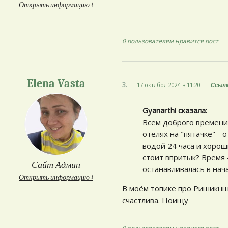
Открыть информацию ↓
0 пользователям
нравится пост
Elena Vasta
3.
17 октября 2024 в 11:20
Ссыл
Gyanarthi сказалa:
Всем доброго времени)
отелях на "пятачке" - 
водой 24 часа и хорош
стоит впритык? Время 
Сайт Админ
останавливалась в нач
Открыть информацию ↓
В моём топике про Ришикнш
счастлива. Поищу