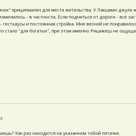
чок" приципиален для места жительства. У Лакшман джула ж
зменилось - в частности, Если подняться от дороги - всё за
- гестхаусы и постоянная стройка. Мне весной не понравилос
то стало "для богатых", при этом именно Ришикеш не ощуща
ка
ваешь? Как раз находится на указанном тобой пятачке.