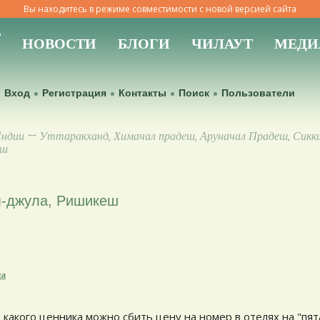
Вы находитесь в режиме совместимости с новой версией сайта
Ы
НОВОСТИ
БЛОГИ
ЧИЛАУТ
МЕДИ
Вход
Регистрация
Контакты
Поиск
Пользователи
Индии
↔
Уттаракханд, Химачал прадеш, Аруначал Прадеш, Сикк
еш
м-джула, Ришикеш
ка
какого ценника можно сбить цену на номер в отелях на "пята