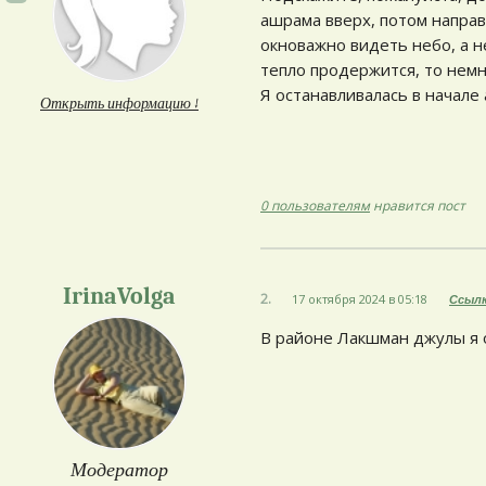
ашрама вверх, потом направ
окноважно видеть небо, а н
тепло продержится, то нем
Я останавливалась в начале
Открыть информацию ↓
0 пользователям
нравится пост
IrinaVolga
2.
17 октября 2024 в 05:18
Ссыл
В районе Лакшман джулы я о
Модератор