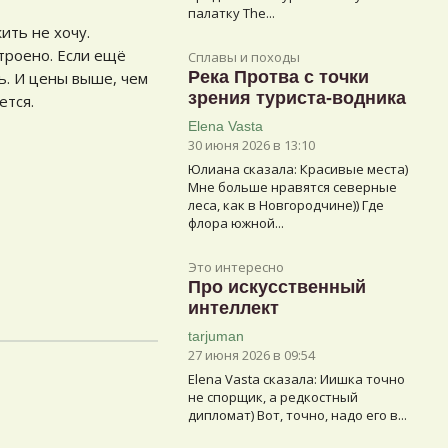
палатку The...
ить не хочу.
строено. Если ещё
Сплавы и походы
Река Протва с точки
ь. И цены выше, чем
зрения туриста-водника
ется.
Elena Vasta
30 июня 2026 в 13:10
Юлиана сказалa: Красивые места)
Мне больше нравятся северные
леса, как в Новгородчине)) Где
флора южной...
Это интересно
Про искусственный
интеллект
tarjuman
27 июня 2026 в 09:54
Elena Vasta сказалa: Иишка точно
не спорщик, а редкостный
дипломат) Вот, точно, надо его в...