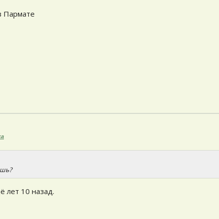
в Пармате
ка
ешь?
 лет 10 назад.