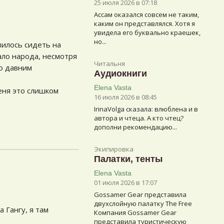
25 июля 2026 в 07:18
Ассам оказался совсем не таким,
каким он представлялся. Хотя я
увидела его буквально краешек,
но...
вилось сидеть на
ало народа, несмотря
Читальня
о давним
Аудиокниги
Elena Vasta
еня это слишком
16 июля 2026 в 08:45
IrinaVolga сказалa: влюблена и в
автора и чтеца. А кто чтец?
дополни рекомендацию...
Экипировка
Палатки, тенты
Elena Vasta
01 июля 2026 в 17:07
Gossamer Gear представила
двухслойную палатку The Free
 Гангу, я там
Компания Gossamer Gear
представила туристическую