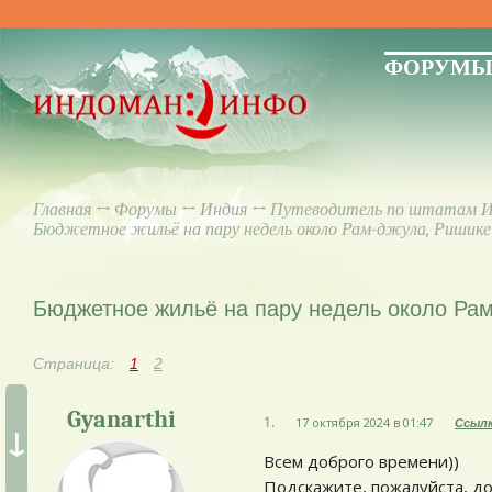
ФОРУМ
Главная
↔
Форумы
↔
Индия
↔
Путеводитель по штатам 
Бюджетное жильё на пару недель около Рам-джула, Ришик
Бюджетное жильё на пару недель около Ра
Страница:
1
2
Gyanarthi
1.
17 октября 2024 в 01:47
Ссыл
↓
Всем доброго времени))
Подскажите, пожалуйста, до 