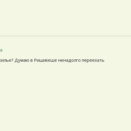
ка
жилье? Думаю в Ришикеше ненадолго переехать