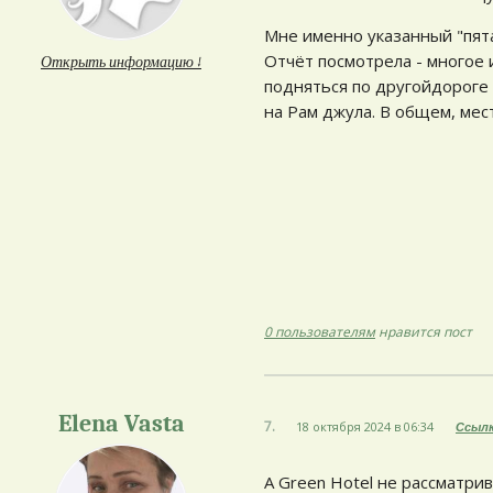
Мне именно указанный "пята
Отчёт посмотрела - многое и
Открыть информацию ↓
подняться по другойдороге 
на Рам джула. В общем, мес
0 пользователям
нравится пост
Elena Vasta
7.
18 октября 2024 в 06:34
Ссыл
А Green Hotel не рассматри