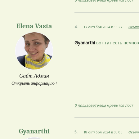
0 пользователям
нравится пост
Elena Vasta
4.
17 октября 2024 в 11:27
Ссыл
Gyanarthi
вот тут есть немног
Сайт Админ
Открыть информацию ↓
0 пользователям
нравится пост
Gyanarthi
5.
18 октября 2024 в 00:06
Ссыл