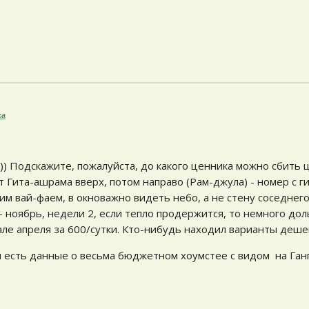
ка
) Подскажите, пожалуйста, до какого ценника можно сбить 
от Гита-ашрама вверх, потом направо (Рам-джула) - номер с 
им вай-фаем, в окноважно видеть небо, а не стену соседнег
- ноябрь, недели 2, если тепло продержится, то немного дол
але апреля за 600/сутки. Кто-нибудь находил варианты деше
 есть данные о весьма бюджетном хоумстее с видом на Ганг