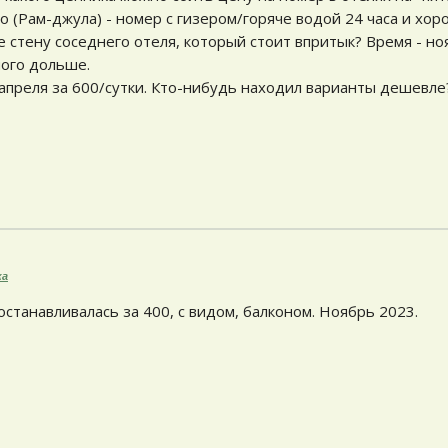
о (Рам-джула) - номер с гизером/горяче водой 24 часа и хор
е стену соседнего отеля, который стоит впритык? Время - но
ного дольше.
 апреля за 600/сутки. Кто-нибудь находил варианты дешевле
ка
станавливалась за 400, с видом, балконом. Ноябрь 2023.