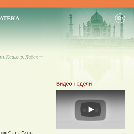
АТЕКА
18+
им, Кашмир, Ладак
↔
Видео недели
Play
чке" - от Гита-