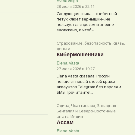
SvetaVolga
28 июля 2026 в 22:11
Следующая точка – «небесный
петух клюет зернышки», не
пользуется спросом и вполне
заслужено, и чтобы...
Страхование, безопасность, связь,
деньги
Кибермошенники
Elena Vasta
27 июля 2026 в 19:27
Elena Vasta сказалa: России
появился новый способ кражи
аккаунтов Telegram без пароля и
SMS Прочитайте!...
Одича, Чхаттисгарх, Западная
Бенгалия и Северо-Восточные
штаты Индии
Ассам
Elena Vasta