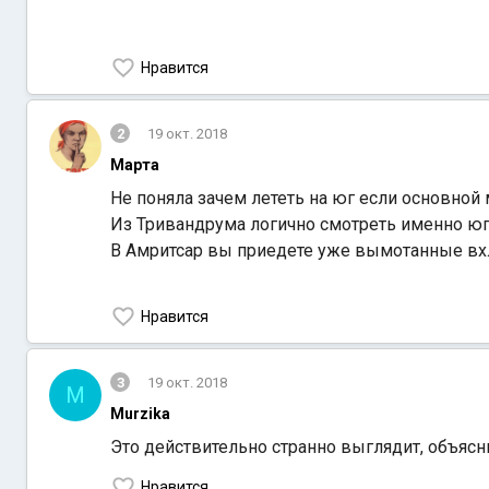
Нравится
2
19 окт. 2018
Марта
Не поняла зачем лететь на юг если основной 
Из Тривандрума логично смотреть именно юг. 
В Амритсар вы приедете уже вымотанные вхл
Нравится
3
19 окт. 2018
M
Murzika
Это действительно странно выглядит, объясни
Нравится