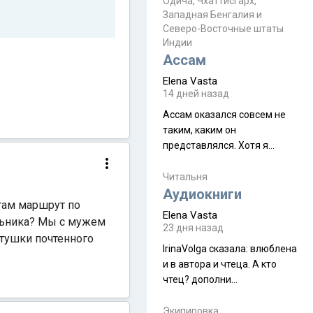
Прочитайте! У моих двух
Одича, Чхаттисгарх,
Пока
Западная Бенгалия и
знакомых вот так увели
Северо-Восточные штаты
аккаунты
Индии
Ассам
Elena Vasta
14 дней назад
Ассам оказался совсем не
таким, каким он
представлялся. Хотя я
увидела его буквально
краешек, но все же схватила
Читальня
ауру штата, как-то он меня
Аудиокниги
там маршрут по
принял и я его. Пышная
Elena Vasta
льника? Мы с мужем
природа, мягкие
23 дня назад
етушки почтенного
доброжелательные люди,
IrinaVolga сказалa: влюблена
такая как бы переходная
и в автора и чтеца. А кто
ступень между привычной
чтец? дополни
нам Индией и остальными
рекомендацию
СВ штатами, которые я тоже
Экипировка