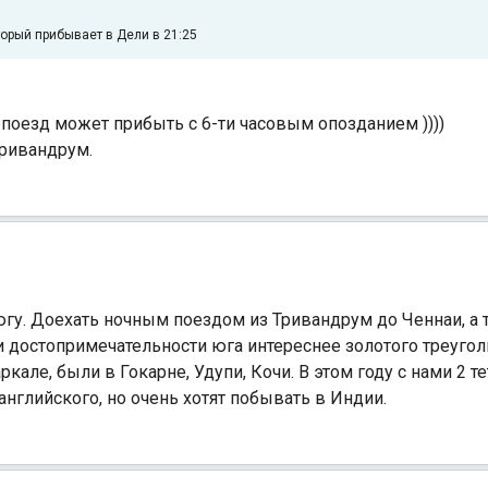
орый прибывает в Дели в 21:25
 поезд может прибыть с 6-ти часовым опозданием ))))
 Тривандрум.
гу. Доехать ночным поездом из Тривандрум до Ченнаи, а 
 достопримечательности юга интереснее золотого треуго
кале, были в Гокарне, Удупи, Кочи. В этом году с нами 2 т
английского, но очень хотят побывать в Индии.