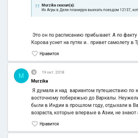
Murzika сказал(а):
Из Агры в Дели планирую выехать поездом 12137, кот
Это он по расписанию прибывает. А по факту
Корова уснет на путях и... привет самолету в
Нравится
6
19 окт. 2018
M
Murzika
Я думала и над вариантом путешествию по ю
восточному побережью до Варкалы. Неужели
были в Индии в прошлом году, отдыхали в Вар
возраста, которые впервые в Азии, не знают 
Нравится