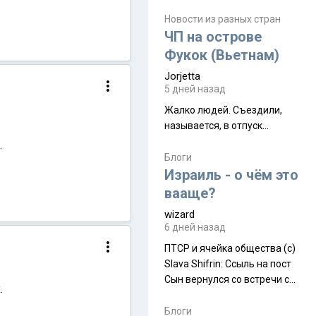
июля. Премьера будет на
Дивали 8 ноября.
Новости из разных стран
ЧП на острове
Фукок (Вьетнам)
Jorjetta
5 дней назад
Жалко людей. Съездили,
называется, в отпуск...
.
Блоги
Израиль - о чём это
вааще?
wizard
6 дней назад
ПТСР и ячейка общества (с)
Slava Shifrin: Ссыль на пост
Сын вернулся со встречи с
.
армейскими друзьями (год
уже, как демобилизовались,
Блоги