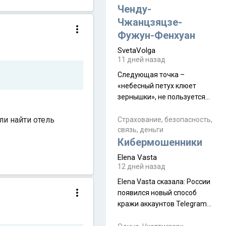
а продолжают встречаться
Ченду-
почти каждую неделю) и с
Чжанцзяцзе-
порога сообщил: "Эйтан
Фужун-Фенхуан
разводится!" Эйтан -
SvetaVolga
мальчик из религиозной
11 дней назад
семьи, из тех, кого называют
"вязаные кипы". С 2022-го
Следующая точка –
«небесный петух клюет
зернышки», не пользуется
спросом и вполне
ли найти отель
заслужено, и чтобы попасть
Страхование, безопасность,
связь, деньги
на начало тропы показали
Кибермошенники
водителю карту, иначе
автобус не остановится.
Elena Vasta
Пошли туда, потому что я
12 дней назад
начиталась восторженных
Elena Vasta сказалa: России
отзывов. По мне – сплошная
появился новый способ
физуха, долгий спуск, потом
кражи аккаунтов Telegram
подъем по этому же пути.
без пароля и SMS
Вполне можно пропустить.