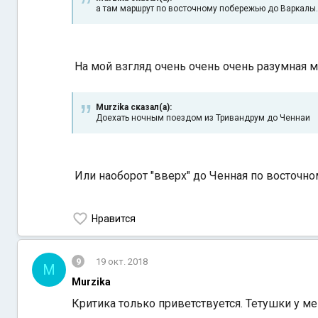
а там маршрут по восточному побережью до Варкалы.
На мой взгляд очень очень очень разумная 
Murzika сказал(а):
Доехать ночным поездом из Тривандрум до Ченнаи
Или наоборот "вверх" до Ченная по восточно
Нравится
9
19 окт. 2018
M
Murzika
Критика только приветствуется. Тетушки у м