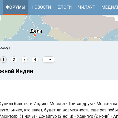
ФОРУМЫ
НОВОСТИ
БЛОГИ
ЧИЛАУТ
МЕДИА
аршрут
1
2
3
4
...
Южной Индии
е
Бенгальский залив
пила билеты в Индию: Москва - Тривандрум - Москва на 
еугольнику, кто знает, будет ли возможность еще раз побыв
ритсар (1 ночь) - Джайпур (2 ночи) - Удайпур (2 ночи) - Аг