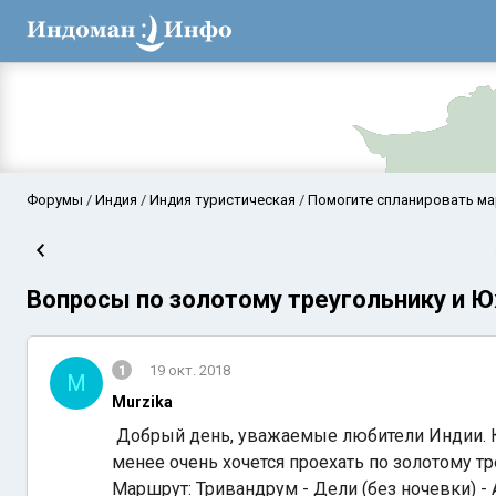
Форумы
Индия
Индия туристическая
Помогите спланировать м
Вопросы по золотому треугольнику и 
1
19 окт. 2018
M
Murzika
Аравийское мор
Добрый день, уважаемые любители Индии. Ку
менее очень хочется проехать по золотому тр
Маршрут: Тривандрум - Дели (без ночевки) - Ам