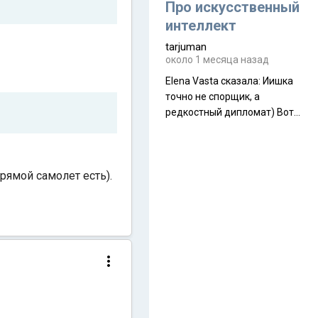
около 845 г. Палатка весит
Про искусственный
менее
интеллект
tarjuman
около 1 месяца назад
Elena Vasta сказалa: Иишка
точно не спорщик, а
редкостный дипломат) Вот,
точно, надо его в МИДы на
помощь в переговорах
слать))
рямой самолет есть).