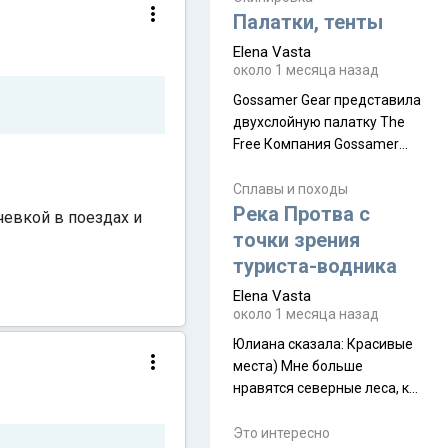
надеюсь увидеть.
Палатки, тенты
Elena Vasta
около 1 месяца назад
Gossamer Gear представила
двухслойную палатку The
Free Компания Gossamer
Gear представила
туристическую палатку The
Сплавы и походы
Free, которая стала первой
Река Протва с
очевкой в поездах и
полностью самонесущей
точки зрения
ультралегкой моделью в
туриста-водника
ассортименте
Elena Vasta
производителя. Новинка
около 1 месяца назад
получила двухслойную
конструкцию с отдельным
Юлиана сказалa: Красивые
внешним тентом и сетчатой
места) Мне больше
внутренней палаткой, а ее
нравятся северные леса, как
масса в базовой
в Новгородчине)) Где флора
комплектации составляет
южной тайги
Это интересно