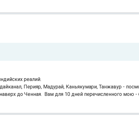
ндийских реалий.
одайканал, Перияр, Мадурай, Каньякумари, Танжавур - посм
 наверх до Ченная. Вам для 10 дней перечисленного мою -