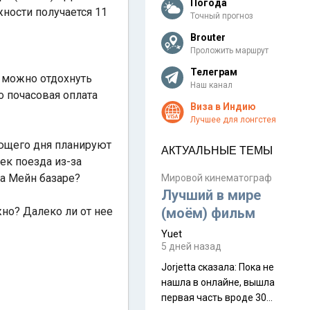
Погода
ности получается 11
Точный прогноз
Brouter
Проложить маршрут
Телеграм
е можно отдохнуть
Наш канал
о почасовая оплата
Виза в Индию
Лучшее для лонгстея
ующего дня планируют
АКТУАЛЬНЫЕ ТЕМЫ
ек поезда из-за
на Мейн базаре?
Мировой кинематограф
Лучший в мире
жно? Далеко ли от нее
(моём) фильм
Yuet
5 дней назад
Jorjetta сказалa: Пока не
нашла в онлайне, вышла
первая часть вроде 30