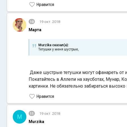
Нравится
10
19 окт. 2018
Марта
Murzika сказал(а):
Тетушки у меня шустрые,
Даже шустрые тетушки могут офанареть от и
Покатайтесь в Аллепи на хаусботах, Мунар, К
картинки. Не обязательно забираться высоко
Нравится
11
19 окт. 2018
M
Murzika