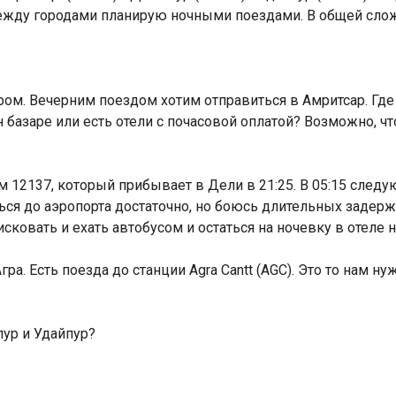
ежду городами планирую ночными поездами. В общей слож
ром. Вечерним поездом хотим отправиться в Амритсар. Гд
н базаре или есть отели с почасовой оплатой? Возможно, чт
Индийский океан
 12137, который прибывает в Дели в 21:25. В 05:15 след
ся до аэропорта достаточно, но боюсь длительных задерж
сковать и ехать автобусом и остаться на ночевку в отеле 
ра. Есть поезда до станции Agra Cantt (AGC). Это то нам ну
пур и Удайпур?