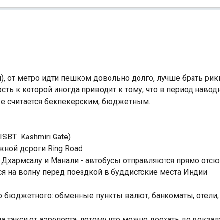
), от метро идти пешком довольно долго, лучше брать рик
сть к которой иногда приводит к тому, что в период навод
же считается бекпекерским, бюджетным.
SBT Kashmiri Gate)
жной дороги Ring Road
в Дхармсалу и Манали - автобусы отправляются прямо отс
ся на волну перед поездкой в буддистские места Индии
но бюджетного: обменные пункты валют, банкоматы, отели,
а такси от аэропорта, потому что можно доехать до вокза