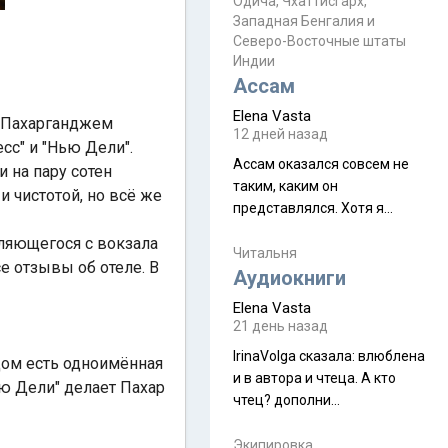
Прочитайте! У моих двух
Одича, Чхаттисгарх,
Пока
Западная Бенгалия и
знакомых вот так увели
Северо-Восточные штаты
аккаунты
Индии
Ассам
Elena Vasta
с Пахарганджем
12 дней назад
сс" и "Нью Дели".
Ассам оказался совсем не
и на пару сотен
таким, каким он
и чистотой, но всё же
представлялся. Хотя я
увидела его буквально
вляющегося с вокзала
краешек, но все же схватила
Читальня
е отзывы об отеле. В
ауру штата, как-то он меня
Аудиокниги
принял и я его. Пышная
Elena Vasta
природа, мягкие
21 день назад
доброжелательные люди,
IrinaVolga сказалa: влюблена
ядом есть одноимённая
такая как бы переходная
и в автора и чтеца. А кто
ступень между привычной
ью Дели" делает Пахар
чтец? дополни
нам Индией и остальными
рекомендацию
СВ штатами, которые я тоже
Экипировка