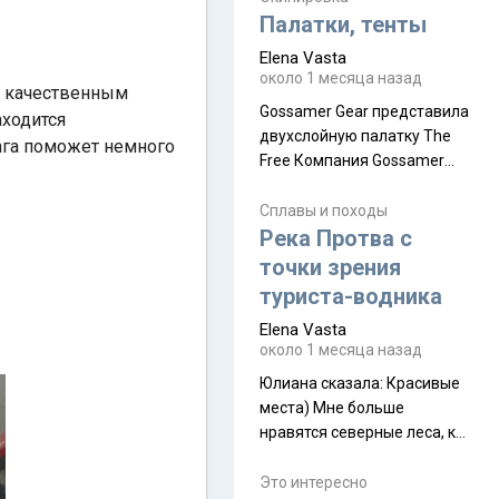
надеюсь увидеть.
Палатки, тенты
Elena Vasta
около 1 месяца назад
с качественным
Gossamer Gear представила
аходится
двухслойную палатку The
Бага поможет немного
Free Компания Gossamer
Gear представила
туристическую палатку The
Сплавы и походы
Free, которая стала первой
Река Протва с
полностью самонесущей
точки зрения
ультралегкой моделью в
туриста-водника
ассортименте
Elena Vasta
производителя. Новинка
около 1 месяца назад
получила двухслойную
конструкцию с отдельным
Юлиана сказалa: Красивые
внешним тентом и сетчатой
места) Мне больше
внутренней палаткой, а ее
нравятся северные леса, как
масса в базовой
в Новгородчине)) Где флора
комплектации составляет
южной тайги
Это интересно