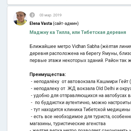
2
03 мар. 2019
Elena Vasta
(сайт-админ)
Маджну ка Тилла, или Тибетская деревня
Ближайшее метро Vidhan Sabha (жёлтая линия
деревня расположена на берегу Ямуны, близо
первые этажи некоторых зданий. Район так 
Преимущества:
- неподалёку от автовокзала Кашмири Гейт (I
- неподалеку от ЖД вокзала Old Delhi и окру
- удобно для отправляющихся на автобусах 
- по буддистки аутентично, можно настроить
- тут находится клиника Тибетской медицины
- есть все необходимое для туриста, особен
магазины, туристические агенства
- желтая ветка метро позволяет сэкономить н