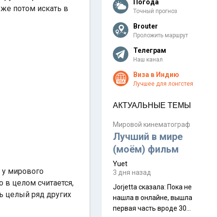
Погода
уже потом искать в
Точный прогноз
Brouter
Проложить маршрут
Телеграм
Наш канал
Виза в Индию
Лучшее для лонгстея
АКТУАЛЬНЫЕ ТЕМЫ
Мировой кинематограф
Лучший в мире
(моём) фильм
Yuet
 у мирового
3 дня назад
 в целом считается,
Jorjetta сказалa: Пока не
ть целый ряд других
нашла в онлайне, вышла
первая часть вроде 30