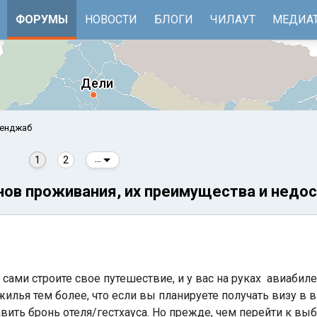
ФОРУМЫ
НОВОСТИ
БЛОГИ
ЧИЛАУТ
МЕДИА
Пенджаб
1
2
...
нов проживания, их преимущества и недо
е
Бенгальский залив
 сами строите свое путешествие, и у вас на руках авиабил
илья тем более, что если вы планируете получать визу в 
авить бронь отеля/гестхауса. Но прежде, чем перейти к вы