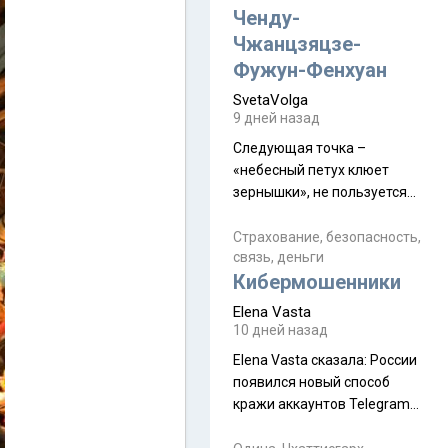
а продолжают встречаться
Ченду-
почти каждую неделю) и с
Чжанцзяцзе-
порога сообщил: "Эйтан
Фужун-Фенхуан
разводится!" Эйтан -
SvetaVolga
мальчик из религиозной
9 дней назад
семьи, из тех, кого называют
"вязаные кипы". С 2022-го
Следующая точка –
«небесный петух клюет
зернышки», не пользуется
спросом и вполне
заслужено, и чтобы попасть
Страхование, безопасность,
связь, деньги
на начало тропы показали
Кибермошенники
водителю карту, иначе
автобус не остановится.
Elena Vasta
Пошли туда, потому что я
10 дней назад
начиталась восторженных
Elena Vasta сказалa: России
отзывов. По мне – сплошная
появился новый способ
физуха, долгий спуск, потом
кражи аккаунтов Telegram
подъем по этому же пути.
без пароля и SMS
Вполне можно пропустить.