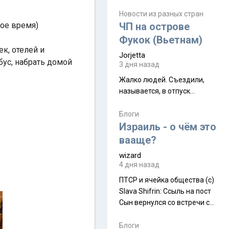
июля. Премьера будет на
Дивали 8 ноября.
Новости из разных стран
ное время)
ЧП на острове
Фукок (Вьетнам)
ек, отелей и
Jorjetta
бус, набрать домой
3 дня назад
Жалко людей. Съездили,
называется, в отпуск...
Блоги
Израиль - о чём это
вааще?
wizard
4 дня назад
ПТСР и ячейка общества (с)
Slava Shifrin: Ссыль на пост
Сын вернулся со встречи с
армейскими друзьями (год
уже, как демобилизовались,
Блоги