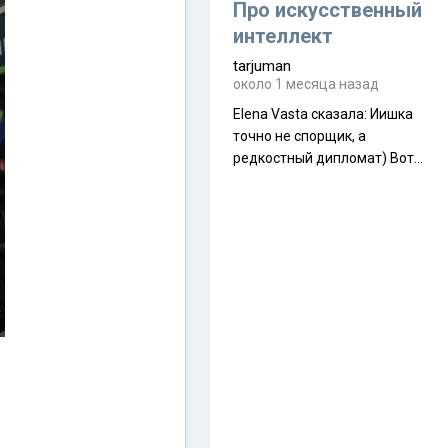
около 845 г. Палатка весит
Про искусственный
менее
интеллект
tarjuman
около 1 месяца назад
Elena Vasta сказалa: Иишка
точно не спорщик, а
редкостный дипломат) Вот,
точно, надо его в МИДы на
помощь в переговорах
слать))