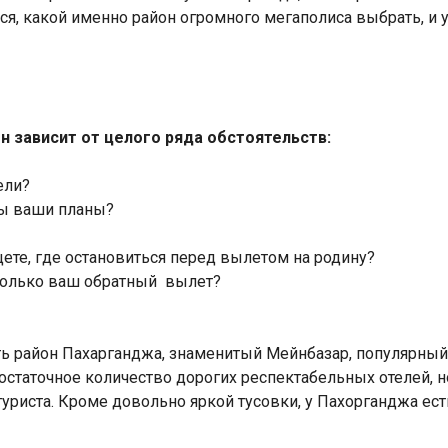
ться, какой именно район огромного мегаполиса выбрать, и 
он зависит от целого ряда обстоятельств:
Индийский океан
ели?
вы ваши планы?
щете, где остановиться перед вылетом на родину?
сколько ваш обратный вылет?
ть район Пахарганджа, знаменитый Мейнбазар, популярный
остаточное количество дорогих респектабельных отелей, но
туриста. Кроме довольно яркой тусовки, у Пахорганджа ес