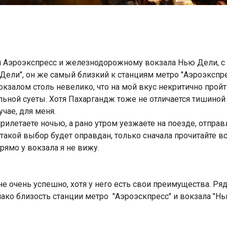
ии Аэроэкспресс и железнодорожному вокзала Нью Дели, 
ели", он же самый близкий к станциям метро "Аэроэкспре
залом столь невелико, что на мой вкус некритично пройт
ьной суеты. Хотя Пахаргандж тоже не отличается тишиной 
учае, для меня.
рилетаете ночью, а рано утром уезжаете на поезде, отпра
такой выбор будет оправдан, только сначала прочитайте вс
рямо у вокзала я не вижу.
не очень успешно, хотя у него есть свои преимущества. Р
днако близость станции метро "Аэроэскпресс" и вокзала "Н