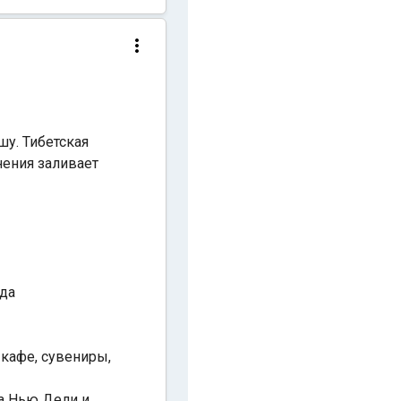
шу. Тибетская
нения заливает
юда
 кафе, сувениры,
ла Нью Дели и