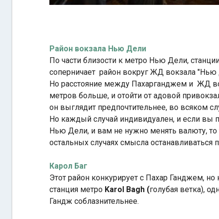
Район вокзала Нью Дели
По части близости к метро Нью Дели, станц
соперничает район вокруг ЖД вокзала "Нью Д
Но расстояние между Пахарганджем и ЖД вок
метров больше, и отойти от адовой привокзал
он выглядит предпочтительнее, во всяком сл
Но каждый случай индивидуален, и если вы п
Нью Дели, и вам не нужно менять валюту, то 
остальных случаях смысла останавливаться п
Карол Баг
Этот район конкурирует с Пахар Ганджем, но 
станция метро
Karol Bagh (
голубая ветка), о
Гандж соблазнительнее.