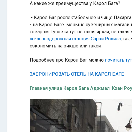
А какие же преимущества у Карол Бага?
- Карол Баг респектабельнее и чище Пахарг
- на Карол Баге меньше сувенирных магазин
товаром. Тусовка тут не такая яркая, не така
железнодорожная станция Сараи Рохила
, та
сэкономить на рикше или такси.
Подробнее про Карол Баг можно
почитать тут
ЗАБРОНИРОВАТЬ ОТЕЛЬ НА КАРОЛ БАГЕ
Главная улица Карол Бага Аджмал Кхан Ро