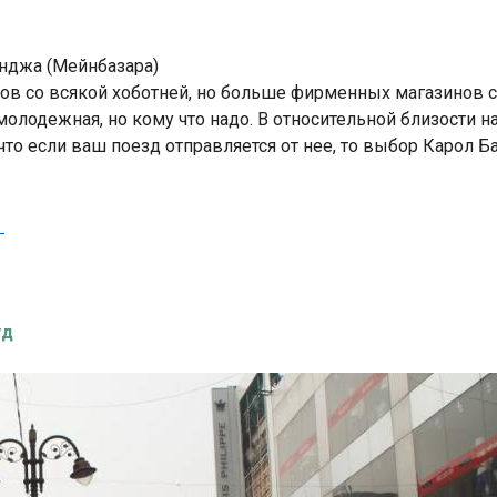
анджа (Мейнбазара)
ов со всякой хоботней, но больше фирменных магазинов 
я молодежная, но кому что надо. В относительной близости н
к что если ваш поезд отправляется от нее, то выбор Карол 
уд