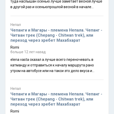
туда наслышан осенью лучше заметает весной лучше
в другой раз и осеньюпрошлой весной в начале
апреля тропили к первому мая всё растаяло
преимущество аннапурны только в том что там тропу
быстрее натаптывают после снегопадов ну может
Непал
ещё кормят получше советую манаслу а в следующий
Чепанги и Магары - племена Непала. Чепанг -
раз канченжангу или какую нибудь нестандартную
Читван трек (Chepang - Chitwan trek), или
переход через хребет Махабхарат
экспедиционку
Romi
больше 12 лет назад
elena vasta сказал а лучше всего переночевать в
катманду и отправиться к началу маршрута рано
утром на автобусе или на такси это дело вкуса и
личного бюджета всего за 50 долларов вас рано
утром заберут в катманду довезут до речки трисули 3
часа будут катать на рафте в перерыве накормят
Непал
обедом и высадят прямо под той лестницей на
Чепанги и Магары - племена Непала. Чепанг -
которой администрация жалела что не занималась
Читван трек (Chepang - Chitwan trek), или
переход через хребет Махабхарат
физкультурой в достаточной степени сие есть
стандартный пакет лишь немного подогнанный под
Romi