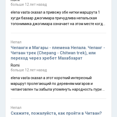
больше 12 лет назад
elena vasta сказал а привожу обе нитки маршрута 1
хугди базаар джогимара причудлива непальская
топонимика джогимара означает на этом месте когда
то давным давно убили йогина
Непал
Чепанги и Магары - племена Непала. Чепанг -
Читван трек (Chepang - Chitwan trek), или
переход через хребет Махабхарат
Romi
больше 12 лет назад
elena vasta сказал а этот короткий интересный
маршрут пролегающий по деревням магаров и
чепанговлен ты забыла упомянуть народность пури их
там даже больше чем чепангов они гречневую кашу
делать умеют эх не могу удержаться опубликую
пикантное фото молодой чепангской мамочки elena
Непал
vasta сказал а честно говоря я так и не уловила
Скажите, пожалуйста, как пройти в Читван?