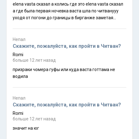
elena vasta сказал а колись где это elena vasta сказал
а где была первая ночевка васта шла по читванууу
уходя от погони до границы в бирганже заметая
следыыыыы…а за ней безнадежнона неделю
отставший почерневший от ракшиплелся местный
алкааааш короче виртуозная работа печенью и
Непал
чепанги мне её сдали они обезьян едят брррр гадость
Скажите, пожалуйста, как пройти в Читван?
какая к той которая рядом с водопадом бетонные
Romi
ступени ведут и чего я там забыл а ты не помнишь из
больше 12 лет назад
какого фильма кто был третьим на паровозе где
призраки чомера гуфы или куда васта готтама не
ключи от мотоцикла где запасная свеча
водила
Непал
Скажите, пожалуйста, как пройти в Читван?
Romi
больше 12 лет назад
значит на юг