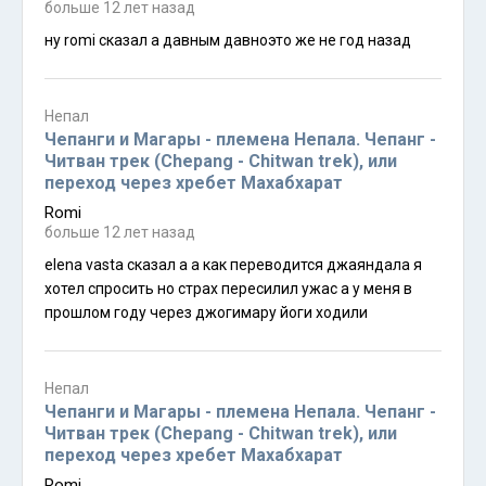
нужды нестандартного чепанг трека
больше 12 лет назад
ну romi сказал а давным давноэто же не год назад
Непал
Чепанги и Магары - племена Непала. Чепанг -
Читван трек (Chepang - Chitwan trek), или
переход через хребет Махабхарат
Romi
больше 12 лет назад
elena vasta сказал а а как переводится джаяндала я
хотел спросить но страх пересилил ужас а у меня в
прошлом году через джогимару йоги ходили
Непал
Чепанги и Магары - племена Непала. Чепанг -
Читван трек (Chepang - Chitwan trek), или
переход через хребет Махабхарат
Romi