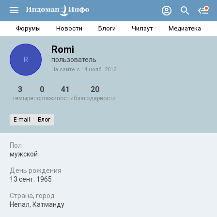
Форумы
Новости
Блоги
Чилаут
Медиатека
Romi
R
пользователь
На сайте с 14 нояб. 2012
3
0
41
20
темы
репортажи
посты
благодарности
E-mail
Блог
Пол
мужской
День рождения
13 сент. 1965
Страна, город
Непал, Катманду