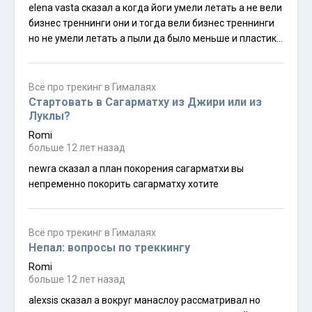
elena vasta сказал а когда йоги умели летать а не вели
бизнес треннинги они и тогда вели бизнес треннинги
но не умели летать а пыли да было меньше и пластика
в утешение лайфхак elena vasta сказал а моя соседка
по swiss hotelпочти к самому этому отелю можно
выйти прямо из джунглей а начать трек от верхней
Всё про трекинг в Гималаях
станции канатной дороги чандрагири в хорошую
Стартовать в Сагарматху из Джири или из
погоду видно аннапурну и эверест и ещё много чего
Луклы?
между ними
Romi
больше 12 лет назад
newra сказал а план покорения сагарматхи вы
непременно покорить сагарматху хотите
Всё про трекинг в Гималаях
Непал: вопросы по треккингу
Romi
больше 12 лет назад
alexsis сказал а вокруг манаслоу рассматривал но