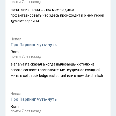
почти 7 лет назад
лена гениальная фотка можно даже
пофантазировать что здесь происходит и о чём герои
думают героини
Непал
Про Парпинг чуть-чуть
Romi
почти 7 лет назад
elena vasta сказал а когда вылезаешь к отелю из
оврага согласен расположение неудачное изящней
жить в solid rock lodge restaurant или в new dakshinkali
village resort деньги те же примерно и уж точно к ним
прямо из леса без шума и пыли
Непал
Про Парпинг чуть-чуть
Romi
почти 7 лет назад