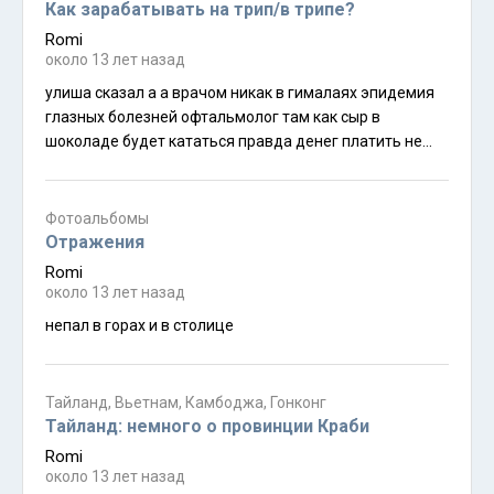
Как зарабатывать на трип/в трипе?
Romi
около 13 лет назад
улиша сказал а а врачом никак в гималаях эпидемия
глазных болезней офтальмолог там как сыр в
шоколаде будет кататься правда денег платить не
будут но кормить до отвала и носить в паланкине
обязательно а если общую практику освоить то и
денег будет немножко мой друг во время чеченских
Фотоальбомы
войн работал проктологом в моздоке денег там не
Отражения
платили но из всех подарков которых он не съел
Romi
остались отара табун и свинарник обналичив их друг
около 13 лет назад
купил комнату в центре питера
непал в горах и в столице
Тайланд, Вьетнам, Камбоджа, Гонконг
Тайланд: немного о провинции Краби
Romi
около 13 лет назад