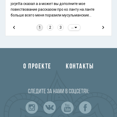
jorjetta сказал а а может вы дополните мое
повествование рассказом про ко ланту на ланте
больше всего меня поразили мусульманские
женщины в развивающихся черных одеждах по пять
штук гоняющие на одном мотоцикле и европейки топ
1
2
3
...
лесс гуляющие по пляжу под призывы муллы к
очередному намазу культурный шок
О ПРОЕКТЕ
КОНТАКТЫ
Следите за нами в соцсетях: