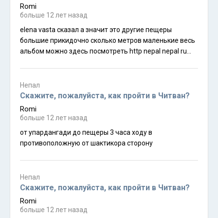
разницу в облике между чепангами и магарами есть
Romi
нюанс у чепангов веки как будто припухшие по
больше 12 лет назад
крайней мере в большей степени чем у магаров и
elena vasta сказал а значит это другие пещеры
миндалевидный рот
большие прикидочно сколько метров маленькие весь
альбом можно здесь посмотреть http nepal nepal ru
albums chomera gufa
Непал
Скажите, пожалуйста, как пройти в Читван?
Romi
больше 12 лет назад
от упардангади до пещеры 3 часа ходу в
противоположную от шактикора сторону
Непал
Скажите, пожалуйста, как пройти в Читван?
Romi
больше 12 лет назад