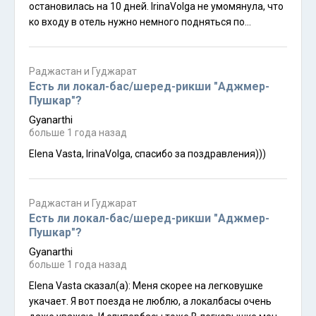
остановилась на 10 дней. IrinaVolga не умомянула, что
ко входу в отель нужно немного подняться по
пологому холму, а потом - по лестнице. Для людей,
передвигающихся с тростью, такие моменты важны, к
сожалению :(Весь стафф супер-френдли и хелпфул))
Раджастан и Гуджарат
Но готовить не умеют :( Пробовала разные пункты в
Есть ли локал-бас/шеред-рикши "Аджмер-
меню - получается у повара одинаково невкусно.
Пушкар"?
Лаундри дешевле, чем в других индийских отелях.Вай-
Gyanarthi
фай отличный.То ли из-за близости базара, то ли
больше 1 года назад
мечети "вайб" напрягает при отсутствии внешних
Elena Vasta, IrinaVolga, спасибо за поздравления)))
раздражителей даже. На самом базаре продают
одинаковой ширпореб, но тех же свитеров нет в
принципе. Пушкар как место зимовки для меня не
Раджастан и Гуджарат
подходит(( Слишком шумно - свадьбы с диско-
Есть ли локал-бас/шеред-рикши "Аджмер-
музыкой через лаудспикеры вечером, а с утра -
Пушкар"?
"живая музыка" курсирует колонной по улочкам
Gyanarthi
вблизи от озера. Головная боль от таблетки не
больше 1 года назад
проходила. Жаркое лето, которое было в Индии,
почему-то не повлияло на увеличение температурных
Elena Vasta сказал(а): Меня скорее на легковушке
показателей в зимнее время ни в Москве, ни в Индии.
укачает. Я вот поезда не люблю, а локалбасы очень