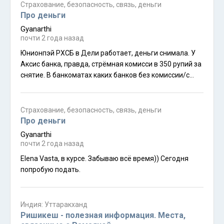
или нужно самостоятельно информацию об этих
Страхование, безопасность, связь, деньги
счетах вбивать? (или можно закрыть во Фридоме
Про деньги
ненужные счета, оставив рублёвыё-тенге-долларовый
Gyanarthi
и евровый?)
почти 2 года назад
Юнионпэй РХСБ в Дели работает, деньги снимала. У
Аксис банка, правда, стрёмная комисси в 350 рупий за
снятие. В банкоматах каких банков без комиссии/с
меньше комиссией снимать можно?
Страхование, безопасность, связь, деньги
Про деньги
Gyanarthi
почти 2 года назад
Elena Vasta, в курсе. Забываю всё время)) Сегодня
попробую подать.
Индия: Уттаракханд
Ришикеш - полезная информация. Места,