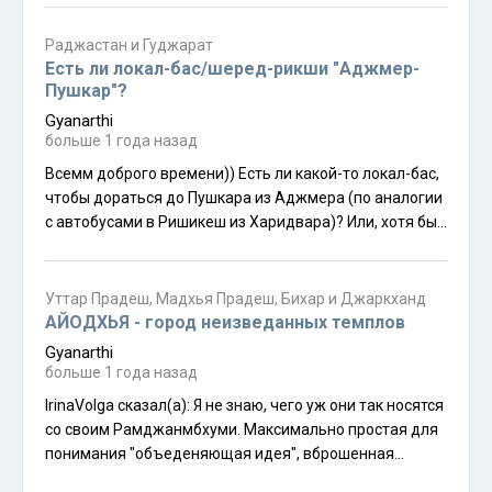
Раджастан и Гуджарат
Есть ли локал-бас/шеред-рикши "Аджмер-
Пушкар"?
Gyanarthi
больше 1 года назад
Всемм доброго времени)) Есть ли какой-то локал-бас,
чтобы дораться до Пушкара из Аджмера (по аналогии
с автобусами в Ришикеш из Харидвара)? Или, хотя бы,
шеред-рикши? Где всё это искать? (во втором случае
ещё - на какую стоимость ориентироваться?)
Уттар Прадеш, Мадхья Прадеш, Бихар и Джаркханд
АЙОДХЬЯ - город неизведанных темплов
Gyanarthi
больше 1 года назад
IrinaVolga сказал(а): Я не знаю, чего уж они так носятся
со своим Рамджанмбхуми. Максимально простая для
понимания "объеденяющая идея", вброшенная
хиндутвой.