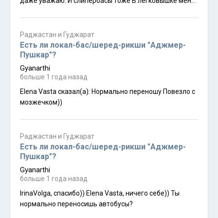
даже уважаю. И слипербасы тоже В легковышке меня
помимо укачивания и реакции на запах бензина ещё
ощущение клаустрофобии накрывает. В автобусе с
задраенными окнами тоже накроет, поэтому слиппер-
Раджастан и Гуджарат
басы - совсем не моё. Поезда переношу лучше всего,
Есть ли локал-бас/шеред-рикши "Аджмер-
но, конечно, слишком много людей и шумно((
Пушкар"?
Gyanarthi
больше 1 года назад
Elena Vasta сказал(а): Нормально переношу Повезло с
мозжечком))
Раджастан и Гуджарат
Есть ли локал-бас/шеред-рикши "Аджмер-
Пушкар"?
Gyanarthi
больше 1 года назад
IrinaVolga, спасибо)) Elena Vasta, ничего себе)) Ты
нормально переносишь автобусы?