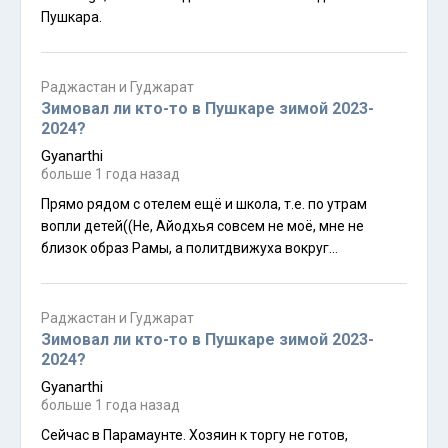
Пушкара.
Раджастан и Гуджарат
Зимовал ли кто-то в Пушкаре зимой 2023-
2024?
Gyanarthi
больше 1 года назад
Прямо рядом с отелем ещё и школа, т.е. по утрам
вопли детей((Не, Айодхья совсем не моё, мне не
близок образ Рамы, а политдвижуха вокруг
"Рамджанмбхуми" выбешивает. Меня пригласил
знакомый садху пожить в его ашраме бесплатно)) Там
западных кафешек нет вообще, но кухня есть. А
Раджастан и Гуджарат
молотый кофе и шоколадный сироп у меня с собой.
Зимовал ли кто-то в Пушкаре зимой 2023-
2024?
Gyanarthi
больше 1 года назад
Сейчас в Парамаунте. Хозяин к торгу не готов,