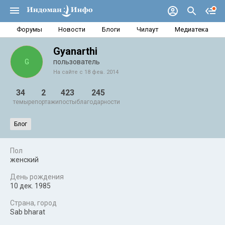
Форумы
Новости
Блоги
Чилаут
Медиатека
Gyanarthi
G
пользователь
На сайте с 18 фев. 2014
34
2
423
245
темы
репортажи
посты
благодарности
Блог
Пол
женский
День рождения
10 дек. 1985
Страна, город
Sab bharat