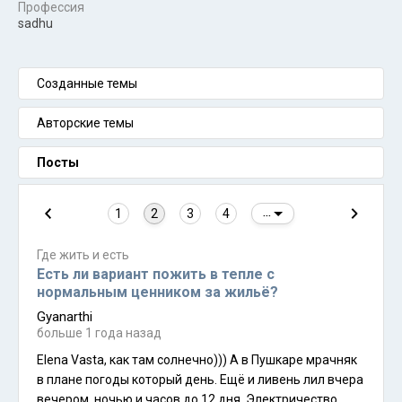
Профессия
sadhu
Созданные темы
Авторские темы
Посты
1
2
3
4
...
Где жить и есть
Есть ли вариант пожить в тепле с
нормальным ценником за жильё?
Gyanarthi
больше 1 года назад
Elena Vasta, как там солнечно))) А в Пушкаре мрачняк
в плане погоды который день. Ещё и ливень лил вчера
вечером, ночью и часов до 12 дня. Электричество