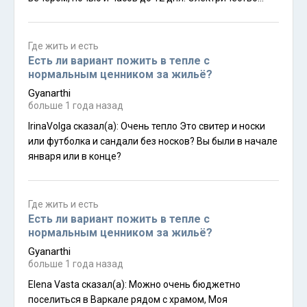
вырубали надолго из-за этого. В Дварке с интернетом
как? Скайп-видео-звонок в течение часа потянет?
Где жить и есть
Есть ли вариант пожить в тепле с
нормальным ценником за жильё?
Gyanarthi
больше 1 года назад
IrinaVolga сказал(а): Очень тепло Это свитер и носки
или футболка и сандали без носков? Вы были в начале
января или в конце?
Где жить и есть
Есть ли вариант пожить в тепле с
нормальным ценником за жильё?
Gyanarthi
больше 1 года назад
Elena Vasta сказал(а): Можно очень бюджетно
поселиться в Варкале рядом с храмом, Моя