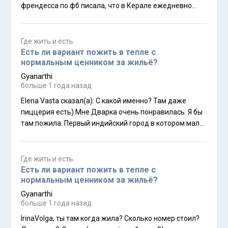
френдесса по фб писала, что в Керале ежедневно
врубают громкоговорители. Я такой шум чисто
физически не переношу.
Где жить и есть
Есть ли вариант пожить в тепле с
нормальным ценником за жильё?
Gyanarthi
больше 1 года назад
Elena Vasta сказал(а): С какой именно? Там даже
пиццерия есть) Мне Дварка очень понравилась. Я бы
там пожила. Первый индийский город в котором мало
машин! И там есть Нагешвар, знаменитый храм Шивы
В Дварке примерно такая же температура, как в
Пушкаре судя по гуглу. А в Пушкаре - дубак начался и
Где жить и есть
серое небо :( Я погуглила о Нагешваре - он в 20
Есть ли вариант пожить в тепле с
километрах. Для ежедневных медитаций автобус/
нормальным ценником за жильё?
рикша туда-обратно как-то бесмысленно((Дварка как
Gyanarthi
зимний вариант отпадает, значит.
больше 1 года назад
IrinaVolga, ты там когда жила? Сколько номер стоил?