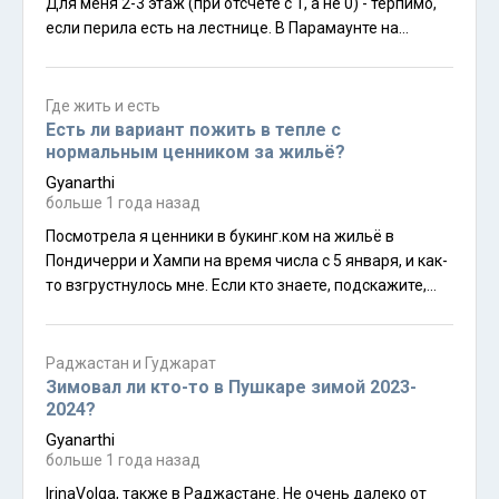
Для меня 2-3 этаж (при отсчёте с 1, а не 0) - терпимо,
если перила есть на лестнице. В Парамаунте на
входной лестнице их не было, поэтому тяжеловато
было.
Где жить и есть
Есть ли вариант пожить в тепле с
нормальным ценником за жильё?
Gyanarthi
больше 1 года назад
Посмотрела я ценники в букинг.ком на жильё в
Пондичерри и Хампи на время числа с 5 января, и как-
то взгрустнулось мне. Если кто знаете, подскажите,
пожалуйста, есть ли в Индии тёплые места, в которых
в январе более-менее адекватный ценник на жильё,
более-менее нормальная инфраструктура, в которых
Раджастан и Гуджарат
храмы не преимущественно вайшнавские? Море
Зимовал ли кто-то в Пушкаре зимой 2023-
вблизи не обязательно.В Дварке с инфраструктурой
2024?
как - грустно?
Gyanarthi
больше 1 года назад
IrinaVolga, также в Раджастане. Не очень далеко от