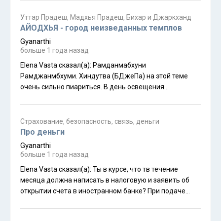
Уттар Прадеш, Мадхья Прадеш, Бихар и Джаркханд
АЙОДХЬЯ - город неизведанных темплов
Gyanarthi
больше 1 года назад
Elena Vasta сказал(а): Рамданмабхуни
Рамджанмбхуми. Хиндутва (БДжеПа) на этой теме
очень сильно пиариться. В день освещения
Раммандира в Пури многие индусы ходили с
оранжевочёрными флагами, на которых был
изображён Хануман джи с очень злым лицом. И над
Страхование, безопасность, связь, деньги
многими магазинчиками эти флаги висели. Мне от
Про деньги
вида фанатичных лиц было страшновато. И оранжево-
Gyanarthi
чёрное ощущалось не как проявление Дхармы, а как
больше 1 года назад
неприкрытая агрессия. В этот день Моди заместо
Elena Vasta сказал(а): Ты в курсе, что тв течение
Шанкарачарьи, вроде, "священнодействовал". 4
месяца должна написать в налоговую и заявить об
официальных Шанкарачарьи отказались посещать
открытии счета в иностранном банке? При подаче
церемонию - как писали в СМИ, что-то там вразрез с
через личный кабинет на сайте ФНС как-то возможно
требованием Писаний было, поэтому отказались.
просто подгрузить файл, который Фридом генерит,