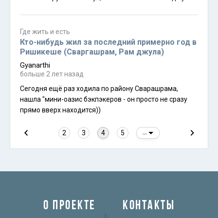
что-то новое строят => надолго.
Где жить и есть
Кто-нибудь жил за последний примерно год в
Ришикеше (Сваргашрам, Рам джула)
Gyanarthi
больше 2 лет назад
Сегодня ещё раз ходила по району Сварашрама,
нашла "мини-оазис бэкпэкеров - он просто не сразу
прямо вверх находится))
2
3
4
5
...
О ПРОЕКТЕ
КОНТАКТЫ