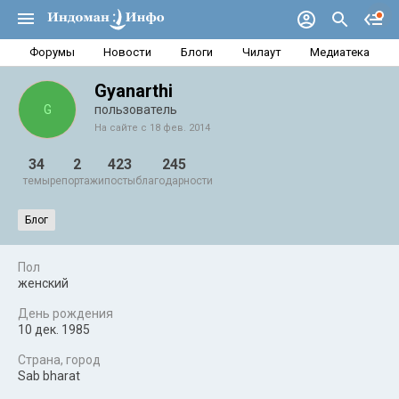
Форумы
Новости
Блоги
Чилаут
Медиатека
Gyanarthi
G
пользователь
На сайте с 18 фев. 2014
34
2
423
245
темы
репортажи
посты
благодарности
Блог
Пол
женский
День рождения
10 дек. 1985
Страна, город
Sab bharat