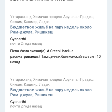
Уттаракханд, Химачал прадеш, Аруначал Прадеш,
Сикким, Кашмир, Ладак
Бюджетное жильё на пару недель около
Рам-джула, Ришикеш
Gyanarthi
почти 2 года назад
Elena Vasta сказал(а): А Green Hotel не
рассматриваешь? Там ценник был конский ещё лет 10
назад.
Уттаракханд, Химачал прадеш, Аруначал Прадеш,
Сикким, Кашмир, Ладак
Бюджетное жильё на пару недель около
Рам-джула, Ришикеш
Gyanarthi
почти 2 года назад