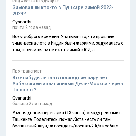
Раджастан и Гуджарат
Зимовал ли кто-то в Пушкаре зимой 2023-
2024?
Gyanarthi
почти 2 года назад
Всем доброго времени. Учитывая то, что прошлые
зима-весна-лето в Индии были жаркими, задумалась о
том, получится ли не ехать зимой в ЮИ, а
перезимовать в месте с храмами, но и с бело-
туристическим сервисом в формате кафешки с
западной едой и нормальное кофе, поэтому ищу
Про транспорт
информацию - как оно было в Пушкаре прошлой зимой
Кто-нибудь летал в последние пару лет
по температуре? Ну, и как там теперь с ценами на
Узбекскими авиалиниями Дели-Москва через
Ташкент?
нормальные (вай-фай-горячая вода-чисто-без
клопов) комнаты в гестах?
Gyanarthi
больше 2 лет назад
У меня долгая пересадка (13 часов) между рейсами в
Ташкенте. Поделитесь, пожалуйста - есть ли там
бесплатный лаундж посидеть/поспать? А/к вообще
ничего при долгих стыковках не предоставляет (воду,