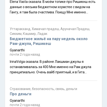
Elena Vasta сказалa: В моём топике про Ришикнш есть
данные о весьма бюджетном хоумстее с видом на
Гангу, я там была счастлива. Поищу Мне именно
указанный "пятачок" приципиален для места
жительства. У Лакшман джула жить не хочу. Отчёт
посмотрела - многое изменилось - в частности, Если
Уттаракханд, Химачал прадеш, Аруначал Прадеш,
подняться от дороги - всё застроено. Если ещё
Сикким, Кашмир, Ладак
подняться по другойдороге - гестхаусы и постоянная
Бюджетное жильё на пару недель около
Рам-джула, Ришикеш
стройка. Мне весной не понравилось. И цены выше,
чем на Рам джула. В общем, место стало "для
Gyanarthi
богатых", при этом именно Ришикеш не ощущается.
почти 2 года назад
IrinaVolga сказалa: В районе Лакшман джулы я
останавливалась за 400 Мне именно на Рам джула
принципиально. Очень вайб приятный, и в Гита
ашраме понравилось сидеть на лавочке, а также
небольшой мандир Нилкантх-махадева. И в кафешке
форенской было мало народа, несмотря на сезон.
Страхование, безопасность, связь, деньги
Около Лакшман джулы кафешки всегдабыли
Про деньги
переполнены, насколько я помню по давним
Gyanarthi
посещениям. И ценник повыше был у них. Если раньше
почти 2 года назад