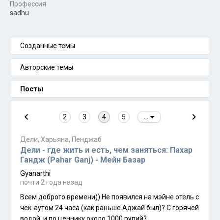
Профессия
sadhu
Созданные темы
Авторские темы
Посты
2
3
4
5
...
Дели, Харьяна, Пенджаб
Дели - где жить и есть, чем заняться: Пахар
Гандж (Pahar Ganj) - Mейн Базар
Gyanarthi
почти 2 года назад
Всем доброго времени)) Не появился на мэйне отель с
чек-аутом 24 часа (как раньше Аджай был)? С горячей
водой, и по ценнику около 1000 рупий?