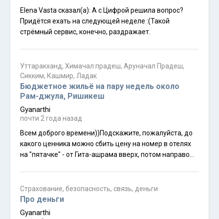
я спокойно проходила километр или два(?) между
Elena Vasta сказал(а): А с Цифрой решила вопрос?
мостами, то теперь для меня это слишком большая
Придётся ехать на следующей неделе :(Такой
нагрузка, итак хожу с тростью :(
стрёмный сервис, конечно, раздражает.
Уттаракханд, Химачал прадеш, Аруначал Прадеш,
Сикким, Кашмир, Ладак
Бюджетное жильё на пару недель около
Рам-джула, Ришикеш
Gyanarthi
почти 2 года назад
Всем доброго времени))Подскажите, пожалуйста, до
какого ценника можно сбить цену на номер в отелях
на "пятачке" - от Гита-ашрама вверх, потом направо
(Рам-джула) - номер с гизером/горяче водой 24 часа и
хорошим вай-фаем, в окноважно видеть небо, а не
стену соседнего отеля, который стоит впритык? Время
Страхование, безопасность, связь, деньги
- ноябрь, недели 2, если тепло продержится, то
Про деньги
немного дольше.Я останавливалась в начале апреля
Gyanarthi