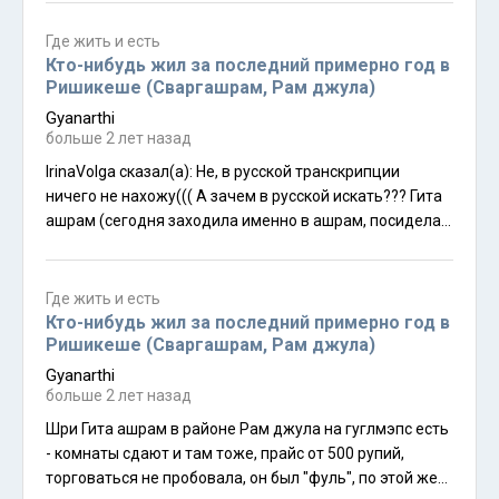
еду)? Есть ли вай-фай в трансферной зоне?
Где жить и есть
Кто-нибудь жил за последний примерно год в
Ришикеше (Сваргашрам, Рам джула)
Gyanarthi
больше 2 лет назад
IrinaVolga сказал(а): Не, в русской транскрипции
ничего не нахожу((( А зачем в русской искать??? Гита
ашрам (сегодня заходила именно в ашрам, посидела в
Нилкантх Махадев мандире - очень красиво всё) - Gita
ashram Aum cafe, Oasis
Где жить и есть
Кто-нибудь жил за последний примерно год в
Ришикеше (Сваргашрам, Рам джула)
Gyanarthi
больше 2 лет назад
Шри Гита ашрам в районе Рам джула на гуглмэпс есть
- комнаты сдают и там тоже, прайс от 500 рупий,
торговаться не пробовала, он был "фуль", по этой же