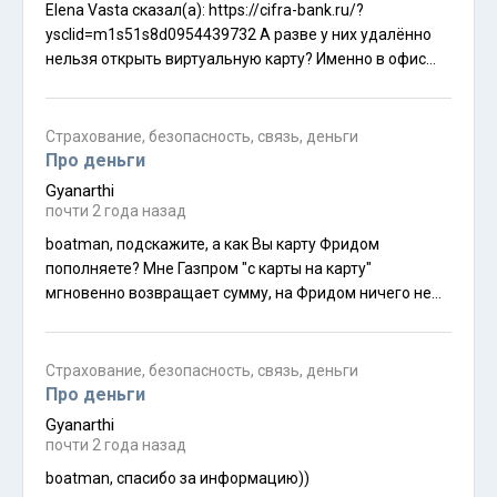
Elena Vasta сказал(а): https://cifra-bank.ru/?
зачислился в тенге. Elena Vasta сказал(а): Мои друзья
ysclid=m1s51s8d0954439732 А разве у них удалённо
пользуются во всю А они юнипэй в Газпроме или РХСБ
нельзя открыть виртуальную карту? Именно в офис
открывали? Стало интересно, с карты какого банка
ехать нужно? Вы уже Фридомом пользовались для
выгоднее снимать нал в банкоматах Индии.
оплат в Индии? Нормально всё проходит?
Страхование, безопасность, связь, деньги
Про деньги
Gyanarthi
почти 2 года назад
boatman, подскажите, а как Вы карту Фридом
пополняете? Мне Газпром "с карты на карту"
мгновенно возвращает сумму, на Фридом ничего не
переводит.
Страхование, безопасность, связь, деньги
Про деньги
Gyanarthi
почти 2 года назад
boatman, спасибо за информацию))