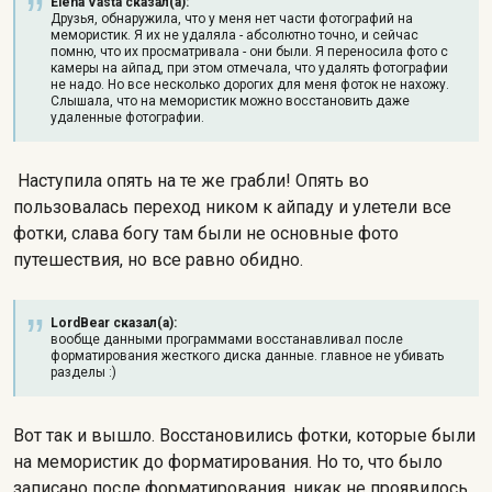
Elena Vasta сказал(а):
Друзья, обнаружила, что у меня нет части фотографий на
мемористик. Я их не удаляла - абсолютно точно, и сейчас
помню, что их просматривала - они были. Я переносила фото с
камеры на айпад, при этом отмечала, что удалять фотографии
не надо. Но все несколько дорогих для меня фоток не нахожу.
Слышала, что на мемористик можно восстановить даже
удаленные фотографии.
Наступила опять на те же грабли! Опять во
пользовалась переход ником к айпаду и улетели все
фотки, слава богу там были не основные фото
путешествия, но все равно обидно.
LordBear сказал(а):
вообще данными программами восстанавливал после
форматирования жесткого диска данные. главное не убивать
разделы :)
Вот так и вышло. Восстановились фотки, которые были
на мемористик до форматирования. Но то, что было
записано после форматирования, никак не проявилось.