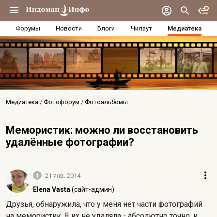
Форумы
Новости
Блоги
Чилаут
Медиатека
Медиатека
Фотофорум
Фотоальбомы
Мемористик: можно ли восстановить
удалённые фотографии?
1
21 янв. 2014
Elena Vasta
(сайт-админ)
Друзья, обнаружила, что у меня нет части фотографий
на мемористик. Я их не удаляла - абсолютно точно, и