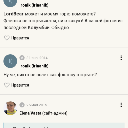
I(
IronIk (irinanik)
LordBear
может и моему горю поможете?
Флешка не открывается, ни в какую! А на ней фотки из
последней Колумбии. Обыдно.
Нравится
6
31 янв. 2014
I(
IronIk (irinanik)
Ну че, никто не знает как флэшку открыть?
Нравится
7
25 мая 2015
Elena Vasta
(сайт-админ)