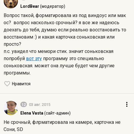
LordBear
(модератор)
Вопрос такой, форматировала из под виндоус или мак
ос? вопрос насколько срочный? я все же надеюсь
доехать до тебя, думаю если реально восстановить то
восстановим :) и какая карточка соньковская или
просто?
п.с. увидел что мемори стик. значит соньковская
попробуй
вот эту
программу это специально
соньковская. может она лучше будет чем другие
программы.
Нравится
12
03 авг. 2015
Elena Vasta
(сайт-админ)
Не срочный, флрматировала на камере, карточка не
Сони, SD