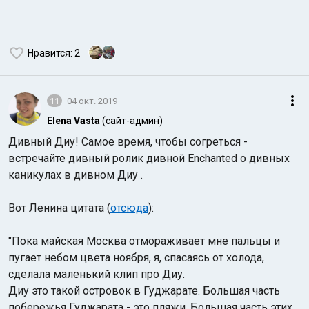
Нравится
: 2
11
04 окт. 2019
Elena Vasta
(сайт-админ)
Дивный Диу! Самое время, чтобы согреться -
встречайте дивный ролик дивной Enchanted о дивных
каникулах в дивном Диу .
Вот Ленина цитата (
отсюда
):
"Пока майская Москва отмораживает мне пальцы и
пугает небом цвета ноября, я, спасаясь от холода,
сделала маленький клип про Диу.
Диу это такой островок в Гуджарате. Большая часть
побережья Гуджарата - это пляжи. Большая часть этих