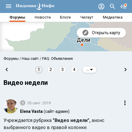
Форумы
Новости
Блоги
Чилаут
Медиатека
Открыть карту
Форумы
Наш сайт
FAQ. Объявления
1
2
3
4
...
Видео недели
1
05 сент. 2019
Elena Vasta
(сайт-админ)
Учреждается рубрика
"Видео недели",
анонс
Аравийское море
Бенг
выбранного видео в правой колонке.