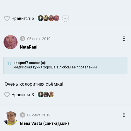
Нравится
: 6
•••
3
06 сент. 2019
NataRani
skopn67 сказал(а):
Индийская кухня хороша,в любом её проявлении.
Очень колоритная съёмка!
Нравится
: 3
4
06 сент. 2019
Elena Vasta
(сайт-админ)