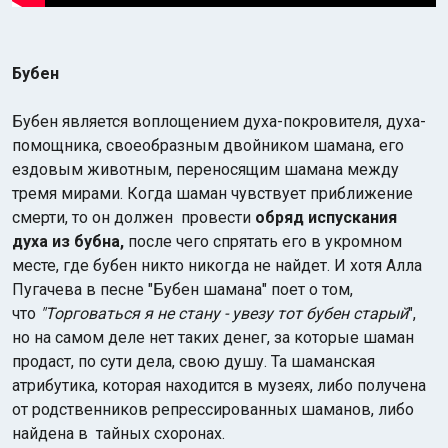
Бубен
Бубен является воплощением духа-покровителя, духа-
помощника, своеобразным двойником шамана, его
ездовым животным, переносящим шамана между
тремя мирами. Когда шаман чувствует приближение
смерти, то он должен провести
обряд испускания
духа из бубна,
после чего спрятать его в укромном
месте, где бубен никто никогда не найдет. И хотя Алла
Пугачева в песне "Бубен шамана" поет о том,
что
"Торговаться я не стану - увезу тот бубен старый
",
но на самом деле нет таких денег, за которые шаман
продаст, по сути дела, свою душу. Та шаманская
атрибутика, которая находится в музеях, либо получена
от родственников репрессированных шаманов, либо
найдена в тайных схоронах.