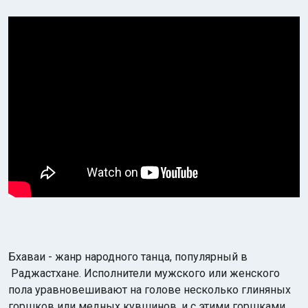
Бхаваи - жанр народного танца, популярный в
Раджастхане. Исполнители мужского или женского
пола уравновешивают на голове несколько глиняных
горшков или медных кувшинов, и с этими горшками