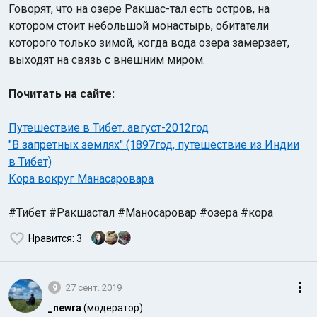
Говорят, что на озере Ракшас-тал есть остров, на
котором стоит небольшой монастырь, обитатели
которого только зимой, когда вода озера замерзает,
выходят на связь с внешним миром.
Почитать на сайте:
Путешествие в Тибет. август-2012год
"В запретных землях" (1897год, путешествие из Индии
в Тибет)
Кора вокруг Манасаровара
#Тибет #Ракшастал #Маносаровар #озера #кора
Нравится
: 3
9
27 сент. 2019
_newra
(модератор)