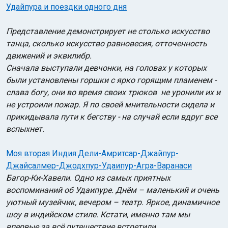
Удайпура и поездки одного дня
Представление демонстрирует не столько искусство
танца, сколько искусство равновесия, отточенность
движений и эквилибр.
Сначала выступали девчонки, на головах у которых
были установлены горшки с ярко горящим пламенем -
слава богу, они во время своих трюков не уронили их и
не устроили пожар. Я по своей мнительности сидела и
прикидывала пути к бегству - на случай если вдруг все
вспыхнет.
Моя вторая Индия:Дели-Амритсар-Джайпур-
Джайсалмер-Джодхпур-Удаипур-Агра-Варанаси
Багор-Ки-Хавели. Одно из самых приятных
воспоминаний об Удаипуре. Днём – маленький и очень
уютный музейчик, вечером – театр. Яркое, динамичное
шоу в индийском стиле. Кстати, именно там мы
впервые за всё путешествие встретили