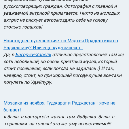
русскоговорящих граждан. Фотография с главной и
уважаемой актрисой прилагается. Никто из молодых
актрис не рискует взгромоздить себе на голову
столько горшков!
Новогоднее путешествие: по Мадхья Прадеш или по
Раджастану? Или еще куда занесёт...
Да, в
Багор-ки-Хавели
отличное представление! Там же
есть небольшой, но очень приятный музей, который
стоит посещения, если погода не задалась :) И так,
наверно, стоит, но при хорошей погоде лучше все-таки
погулять по Удайпуру.
Мозаика из ноября: Гуджарат и Раджастан - ярче не
бывает!
я была в восторге! а какая там бабушка была с
горшками на голове! это же уму непостижимо!!!