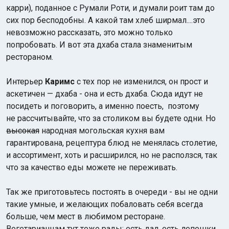
карри), поданное с Румали Роти, и думали роит там до
сих пор бесподобны. А какой там хлеб ширмал....это
невозможно рассказать, это можно только
попробовать. И вот эта дхаба стала знаменитым
рестораном.
Интерьер
Каримс
с тех пор не изменился, он прост и
аскетичен — дхаба - она и есть дхаба. Сюда идут не
посидеть и поговорить, а именно поесть, поэтому
не рассчитывайте, что за столиком вы будете одни. Но
высокая
народная могольская кухня вам
гарантирована, рецептура блюд не менялась столетие,
и ассортимент, хоть и расширился, но не расползся, так
что за качество еды можете не переживать.
Так же приготовьтесь постоять в очереди - вы не одни
такие умные, и желающих побаловать себя всегда
больше, чем мест в любимом ресторане.
Вегетарианцам тут тоже рады: есть дал, есть лепешки,