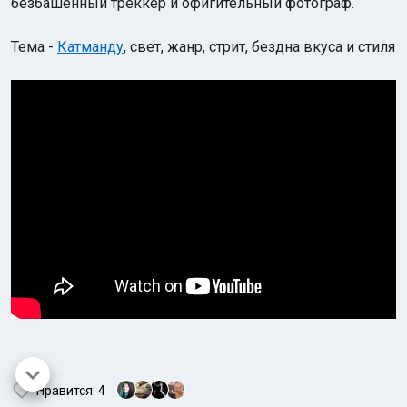
безбашенный треккер и офигительный фотограф.
Тема -
Катманду
, свет, жанр, стрит, бездна вкуса
и стиля
Нравится
: 4