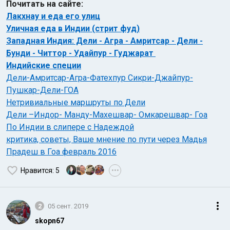
Почитать на сайте:
Лакхнау и еда его улиц
Уличная еда в Индии (стрит фуд)
Западная Индия: Дели - Агра - Амритсар - Дели -
Бунди - Читтор - Удайпур - Гуджарат
Индийские специи
Дели-Амритсар-Агра-Фатехпур Сикри-Джайпур-
Пушкар-Дели-ГОА
Нетривиальные маршруты по Дели
Дели –Индор- Манду-Махешвар- Омкарешвар- Гоа
По Индии в слипере с Надеждой
критика, советы, Ваше мнение по пути через Мадья
Прадеш в Гоа февраль 2016
Нравится
: 5
•••
2
05 сент. 2019
skopn67