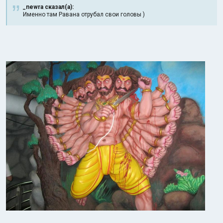
_newra сказал(а):
Именно там Равана отрубал свои головы )