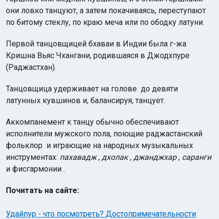
они ловко танцуют, а затем покачиваясь, переступают
по битому стеклу, по краю меча или по ободку латуни.
Первой танцовщицей бхаваи в Индии была г-жа
Кришна Вьяс Чхангани, родившаяся в Джодхпуре
(Раджастхан).
Танцовщица удерживает на голове до девяти
латунных кувшинов и, балансируя, танцует.
Аккомпанемент к танцу обычно обеспечивают
исполнители мужского пола, поющие раджастанский
фольклор и играющие на народных музыкальных
инструментах:
пахавадж
,
дхолак
,
джанджхар
,
саранги
и фисгармонии .
Почитать на сайте:
Удайпур - что посмотреть? Достопримечательности