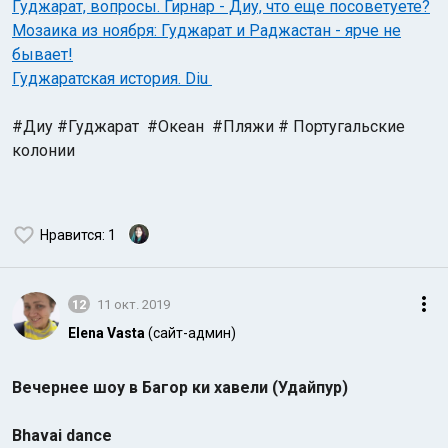
Гуджарат, вопросы. Гирнар - Диу, что еще посоветуете?
Мозаика из ноября: Гуджарат и Раджастан - ярче не
бывает!
Гуджаратская история. Diu
#Диу #Гуджарат #Океан #Пляжи # Португальские
колонии
Нравится
: 1
12
11 окт. 2019
Elena Vasta
(сайт-админ)
Вечернее шоу в Багор ки хавели (Удайпур)
Bhavai dance