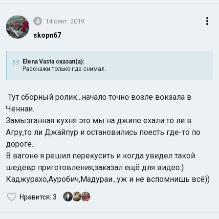
6
14 сент. 2019
skopn67
Elena Vasta сказал(а):
Расскажи только где снимал.
Тут сборный ролик...начало точно возле вокзала в
Ченнаи.
Замызганная кухня это мы на джипе ехали то ли в
Агру,то ли Джайпур и остановились поесть где-то по
дороге.
В вагоне я решил перекусить и когда увидел такой
шедевр приготовления,заказал ещё для видео:)
Каджурахо,Ауробич,Мадураи...уж и не вспомнишь всё))
Нравится
: 3