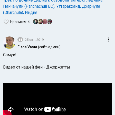
Трек по долине Дарма к базовому лагерю ледника
Панчачули (Panchachuli BC), Уттаракханд, Дхарчула
(Dharchula), Индия
Нравится
: 4
14
25 окт. 2019
Elena Vasta
(сайт-админ)
Самуи!
Видео от нашей феи - Джоржетты