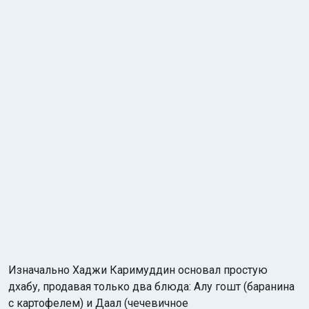
Изначально Хаджи Каримуддин основал простую
дхабу, продавая только два блюда: Алу гошт (баранина
с картофелем) и Даал (чечевичное