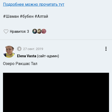
Подробнее можно прочитать тут
#Шаман #бубен #Алтай
Нравится
: 3
8
27 сент. 2019
Elena Vasta
(сайт-админ)
Озеро Ракшас Тал