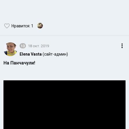
Нравится
: 1
13
18 окт. 2019
Elena Vasta
(сайт-админ)
На Панчачули!