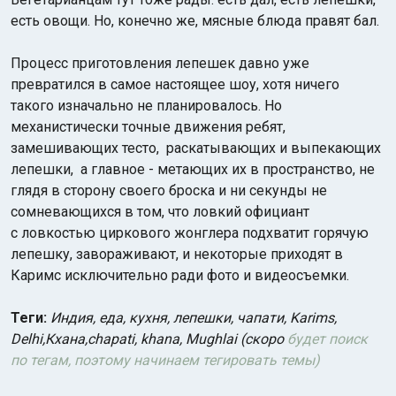
есть овощи. Но, конечно же, мясные блюда правят бал.
Процесс приготовления лепешек давно уже
превратился в самое настоящее шоу, хотя ничего
такого изначально не планировалось. Но
механистически точные движения ребят,
замешивающих тесто, раскатывающих и выпекающих
лепешки, а главное - метающих их в пространство, не
глядя в сторону своего броска и ни секунды не
сомневающихся в том, что ловкий официант
с ловкостью циркового жонглера подхватит горячую
лепешку,
завораживают, и некоторые приходят в
Каримс исключительно ради фото и видеосъемки.
Теги:
Индия, еда, кухня, лепешки, чапати, Karims,
Delhi,Кхана,chapati, khana, Mughlai (скоро
будет поиск
по тегам, поэтому начинаем тегировать темы)