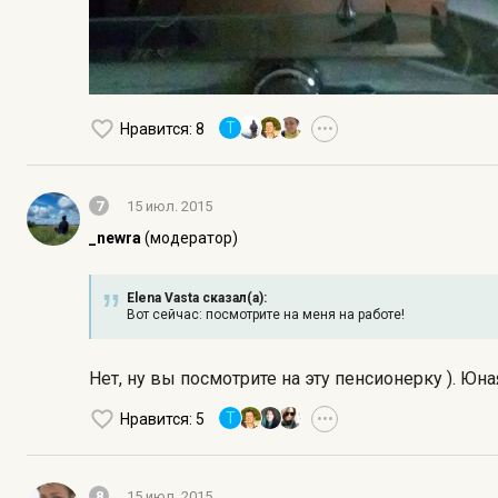
T
Нравится
: 8
•••
7
15 июл. 2015
_newra
(модератор)
Elena Vasta сказал(а):
Вот сейчас: посмотрите на меня на работе!
Нет, ну вы посмотрите на эту пенсионерку ). Юн
T
Нравится
: 5
•••
8
15 июл. 2015