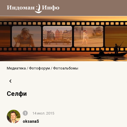
Медиатека
Фотофорум
Фотоальбомы
Селфи
1
14 июл. 2015
oksanaS