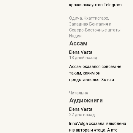
физуха, долгий спуск, потом
кражи аккаунтов Telegram
подъем по этому же пути.
без пароля и SMS
Вполне можно пропустить.
Прочитайте! У моих двух
Одича, Чхаттисгарх,
Пока
Западная Бенгалия и
знакомых вот так увели
Северо-Восточные штаты
аккаунты
Индии
Ассам
Elena Vasta
13 дней назад
Ассам оказался совсем не
таким, каким он
представлялся. Хотя я
увидела его буквально
краешек, но все же схватила
Читальня
ауру штата, как-то он меня
Аудиокниги
принял и я его. Пышная
Elena Vasta
природа, мягкие
22 дня назад
доброжелательные люди,
IrinaVolga сказалa: влюблена
такая как бы переходная
и в автора и чтеца. А кто
ступень между привычной