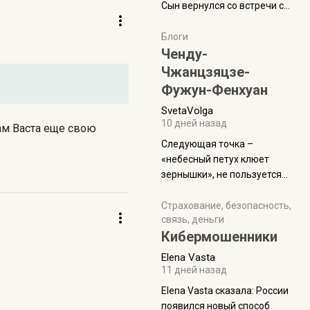
Сын вернулся со встречи с
армейскими друзьями (год
уже, как демобилизовались,
Блоги
а продолжают встречаться
Ченду-
почти каждую неделю) и с
Чжанцзяцзе-
порога сообщил: "Эйтан
Фужун-Фенхуан
разводится!" Эйтан -
SvetaVolga
мальчик из религиозной
10 дней назад
ам Васта еще свою
семьи, из тех, кого называют
"вязаные кипы". С 2022-го
Следующая точка –
«небесный петух клюет
зернышки», не пользуется
спросом и вполне
заслужено, и чтобы попасть
Страхование, безопасность,
связь, деньги
на начало тропы показали
Кибермошенники
водителю карту, иначе
автобус не остановится.
Elena Vasta
Пошли туда, потому что я
11 дней назад
начиталась восторженных
Elena Vasta сказалa: России
отзывов. По мне – сплошная
появился новый способ