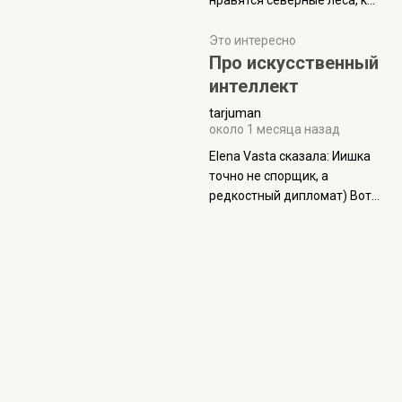
нравятся северные леса, как
масса в базовой
в Новгородчине)) Где флора
комплектации составляет
южной тайги
Это интересно
около 845 г. Палатка весит
Про искусственный
менее
интеллект
tarjuman
около 1 месяца назад
Elena Vasta сказалa: Иишка
точно не спорщик, а
редкостный дипломат) Вот,
точно, надо его в МИДы на
помощь в переговорах
слать))