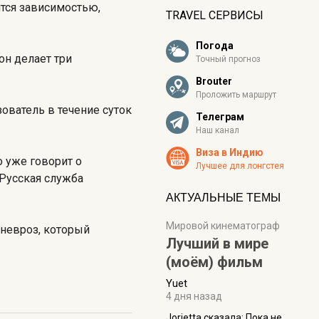
тся зависимостью,
TRAVEL СЕРВИСЫ
Погода
он делает три
Точный прогноз
Brouter
Проложить маршрут
ователь в течение суток
Телеграм
Наш канал
Виза в Индию
о уже говорит о
Лучшее для лонгстея
"Русская служба
АКТУАЛЬНЫЕ ТЕМЫ
Мировой кинематограф
 невроз, который
Лучший в мире
(моём) фильм
Yuet
4 дня назад
Jorjetta сказалa: Пока не