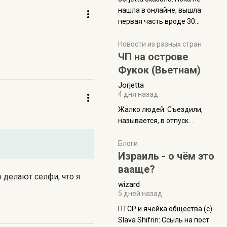
нашла в онлайне, вышла
первая часть вроде 30
июля. Премьера будет на
Дивали 8 ноября.
Новости из разных стран
ЧП на острове
Фукок (Вьетнам)
Jorjetta
4 дня назад
Жалко людей. Съездили,
называется, в отпуск...
Блоги
Израиль - о чём это
вааще?
 делают селфи, что я
wizard
5 дней назад
ПТСР и ячейка общества (с)
Slava Shifrin: Ссыль на пост