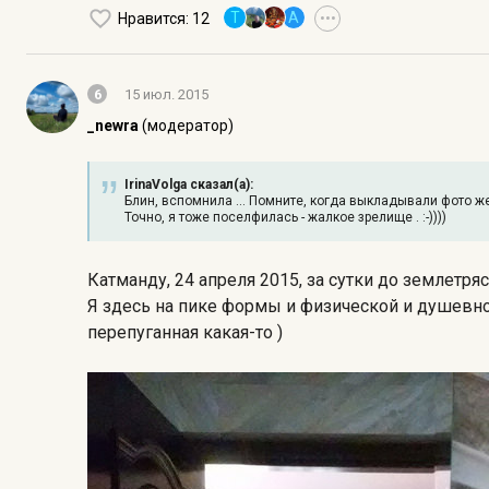
T
A
Нравится
: 12
•••
6
15 июл. 2015
_newra
(модератор)
IrinaVolga сказал(а):
Блин, вспомнила ... Помните, когда выкладывали фото ж
Точно, я тоже поселфилась - жалкое зрелище . :-))))
Катманду, 24 апреля 2015, за сутки до землетряс
Я здесь на пике формы и физической и душевной
перепуганная какая-то )