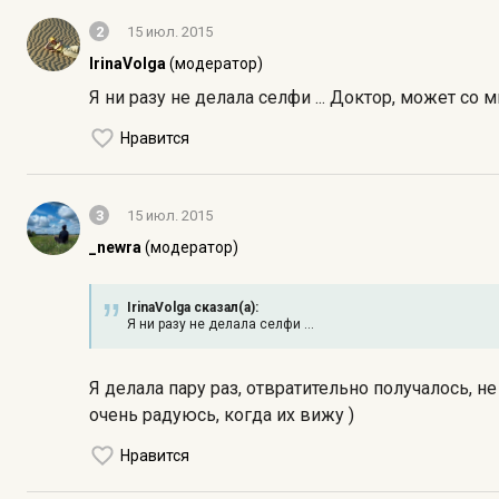
2
15 июл. 2015
IrinaVolga
(модератор)
Я ни разу не делала селфи ... Доктор, может со мн
Нравится
3
15 июл. 2015
_newra
(модератор)
IrinaVolga сказал(а):
Я ни разу не делала селфи ...
Я делала пару раз, отвратительно получалось, н
очень радуюсь, когда их вижу )
Нравится