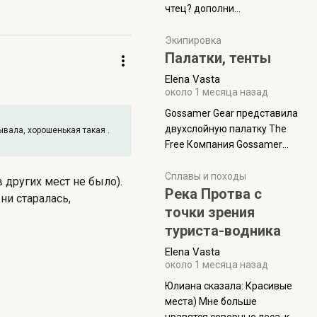
чтец? дополни
нам Индией и остальными
рекомендацию
СВ штатами, которые я тоже
Экипировка
надеюсь увидеть.
Палатки, тенты
Elena Vasta
около 1 месяца назад
Gossamer Gear представила
двухслойную палатку The
вала, хорошенькая такая .
Free Компания Gossamer
Gear представила
туристическую палатку The
Сплавы и походы
в других мест не было).
Free, которая стала первой
Река Протва с
ни старалась,
полностью самонесущей
точки зрения
ультралегкой моделью в
туриста-водника
ассортименте
Elena Vasta
производителя. Новинка
около 1 месяца назад
получила двухслойную
конструкцию с отдельным
Юлиана сказалa: Красивые
внешним тентом и сетчатой
места) Мне больше
внутренней палаткой, а ее