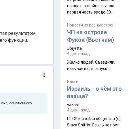
нашла в онлайне, вышла
первая часть вроде 30
июля. Премьера будет на
Дивали 8 ноября.
Новости из разных стран
ЧП на острове
стал результатом
Фукок (Вьетнам)
его функции.
Jorjetta
4 дня назад
Жалко людей. Съездили,
называется, в отпуск...
Блоги
Израиль - о чём это
вааще?
онаха, оснащённого
wizard
4 дня назад
ПТСР и ячейка общества (с)
Slava Shifrin: Ссыль на пост