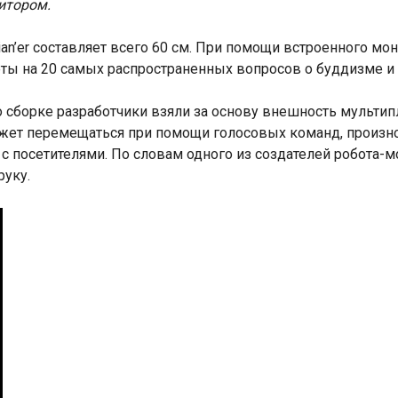
итором.
an’er составляет всего 60 см. При помощи встроенного мо
еты на 20 самых распространенных вопросов о буддизме и
о сборке разработчики взяли за основу внешность мульти
 может перемещаться при помощи голосовых команд, произн
с посетителями. По словам одного из создателей робота-мо
руку.