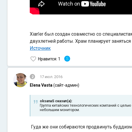
Xian’er был создан совместно со специалист
двухлетней работы. Храм планирует заняться
Источник
S
Нравится
: 1
2
17 июл. 2016
Elena Vasta
(сайт-админ)
oksanaS сказал(а):
Группа китайских технологических компаний с цель
небольшим монитором.
Гуда же они собираются продвинуть буддиз