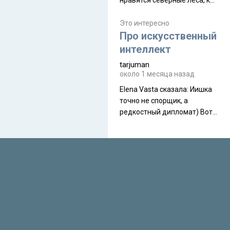
нравятся северные леса, как
масса в базовой
в Новгородчине)) Где флора
комплектации составляет
южной тайги
Это интересно
около 845 г. Палатка весит
Про искусственный
менее
интеллект
tarjuman
около 1 месяца назад
Elena Vasta сказалa: Иишка
точно не спорщик, а
редкостный дипломат) Вот,
точно, надо его в МИДы на
помощь в переговорах
слать))