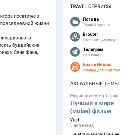
TRAVEL СЕРВИСЫ
нитора посетители
Погода
 повседневной жизни.
Точный прогноз
Brouter
пликационного
Проложить маршрут
осить буддийские
Телеграм
наха, Сяня Фана,
Наш канал
Виза в Индию
Лучшее для лонгстея
АКТУАЛЬНЫЕ ТЕМЫ
Мировой кинематограф
Лучший в мире
(моём) фильм
Yuet
3 дня назад
Jorjetta сказалa: Пока не