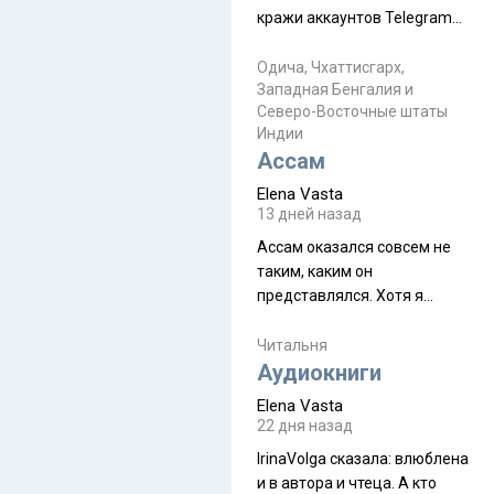
физуха, долгий спуск, потом
кражи аккаунтов Telegram
подъем по этому же пути.
без пароля и SMS
Вполне можно пропустить.
Прочитайте! У моих двух
Одича, Чхаттисгарх,
Пока
Западная Бенгалия и
знакомых вот так увели
Северо-Восточные штаты
аккаунты
Индии
Ассам
Elena Vasta
13 дней назад
Ассам оказался совсем не
таким, каким он
представлялся. Хотя я
увидела его буквально
краешек, но все же схватила
Читальня
ауру штата, как-то он меня
Аудиокниги
принял и я его. Пышная
Elena Vasta
природа, мягкие
22 дня назад
доброжелательные люди,
IrinaVolga сказалa: влюблена
такая как бы переходная
и в автора и чтеца. А кто
ступень между привычной