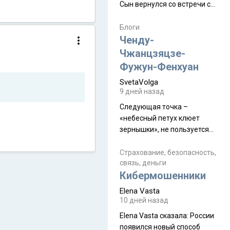
Сын вернулся со встречи с
армейскими друзьями (год
уже, как демобилизовались,
Блоги
а продолжают встречаться
Ченду-
почти каждую неделю) и с
Чжанцзяцзе-
порога сообщил: "Эйтан
Фужун-Фенхуан
разводится!" Эйтан -
SvetaVolga
мальчик из религиозной
9 дней назад
семьи, из тех, кого называют
"вязаные кипы". С 2022-го
Следующая точка –
«небесный петух клюет
зернышки», не пользуется
спросом и вполне
заслужено, и чтобы попасть
Страхование, безопасность,
связь, деньги
на начало тропы показали
Кибермошенники
водителю карту, иначе
автобус не остановится.
Elena Vasta
Пошли туда, потому что я
10 дней назад
начиталась восторженных
Elena Vasta сказалa: России
отзывов. По мне – сплошная
появился новый способ