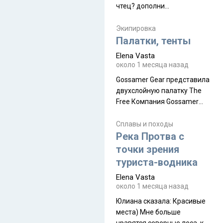
чтец? дополни
нам Индией и остальными
рекомендацию
СВ штатами, которые я тоже
Экипировка
надеюсь увидеть.
Палатки, тенты
Elena Vasta
около 1 месяца назад
Gossamer Gear представила
двухслойную палатку The
Free Компания Gossamer
Gear представила
туристическую палатку The
Сплавы и походы
Free, которая стала первой
Река Протва с
полностью самонесущей
точки зрения
ультралегкой моделью в
туриста-водника
ассортименте
Elena Vasta
производителя. Новинка
около 1 месяца назад
получила двухслойную
конструкцию с отдельным
Юлиана сказалa: Красивые
внешним тентом и сетчатой
места) Мне больше
внутренней палаткой, а ее