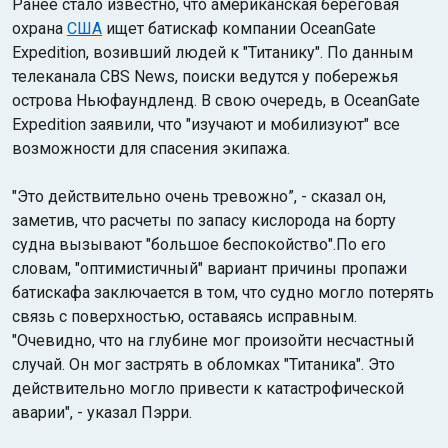
Ранее стало известно, что американская береговая
охрана
США
ищет батискаф компании OceanGate
Expedition, возивший людей к "Титанику". По данным
телеканала CBS News, поиски ведутся у побережья
острова Ньюфаундленд. В свою очередь, в OceanGate
Expedition заявили, что "изучают и мобилизуют" все
возможности для спасения экипажа.
"Это действительно очень тревожно”, - сказал он,
заметив, что расчеты по запасу кислорода на борту
судна вызывают "большое беспокойство".По его
словам, "оптимистичный" вариант причины пропажи
батискафа заключается в том, что судно могло потерять
связь с поверхностью, оставаясь исправным.
"Очевидно, что на глубине мог произойти несчастный
случай. Он мог застрять в обломках "Титаника". Это
действительно могло привести к катастрофической
аварии", - указал Пэрри.