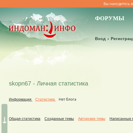
Вы находитесь в
ФОРУМЫ
Вход
Регистрац
skopn67 - Личная статистика
Нет блога
Информация
Статистика
↓
Общая статистика
Созданные темы
Авторские темы
Написанные 