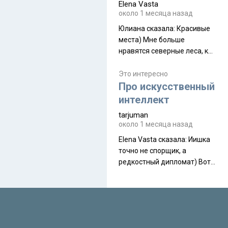
Elena Vasta
производителя. Новинка
около 1 месяца назад
получила двухслойную
конструкцию с отдельным
Юлиана сказалa: Красивые
внешним тентом и сетчатой
места) Мне больше
внутренней палаткой, а ее
нравятся северные леса, как
масса в базовой
в Новгородчине)) Где флора
комплектации составляет
южной тайги
Это интересно
около 845 г. Палатка весит
Про искусственный
менее
интеллект
tarjuman
около 1 месяца назад
Elena Vasta сказалa: Иишка
точно не спорщик, а
редкостный дипломат) Вот,
точно, надо его в МИДы на
помощь в переговорах
слать))