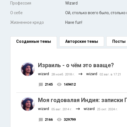
Профессия
Wizard
О себе
Ой, столько всего было, столько 
Жизненное кредо
Have fun!
Созданные темы
Авторские темы
Посты
Израиль - о чём это вааще?
wizard
wizard
28 нояб. 2018 г.
02 авг. в 17:21
2145
149412
Моя годовалая Индия: записки 
wizard
wizard
05 авг. 2014 г.
25 окт. 2024 г.
2166
329799