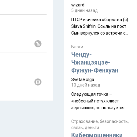
wizard
5 дней назад
ПТСР и ячейка общества (с)
Slava Shifrin: Ссыль на пост
Сын вернулся со встречи с
армейскими друзьями (год
уже, как демобилизовались,
Блоги
а продолжают встречаться
Ченду-
почти каждую неделю) и с
Чжанцзяцзе-
порога сообщил: "Эйтан
Фужун-Фенхуан
разводится!" Эйтан -
SvetaVolga
мальчик из религиозной
10 дней назад
семьи, из тех, кого называют
"вязаные кипы". С 2022-го
Следующая точка –
«небесный петух клюет
зернышки», не пользуется
спросом и вполне
заслужено, и чтобы попасть
Страхование, безопасность,
связь, деньги
на начало тропы показали
Кибермошенники
водителю карту, иначе