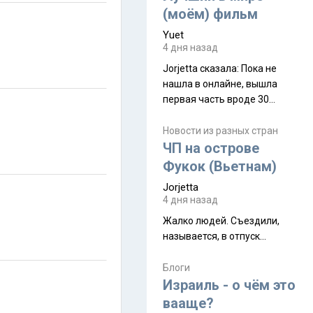
(моём) фильм
Yuet
4 дня назад
Jorjetta сказалa: Пока не
нашла в онлайне, вышла
первая часть вроде 30
июля. Премьера будет на
Дивали 8 ноября.
Новости из разных стран
ЧП на острове
Фукок (Вьетнам)
Jorjetta
4 дня назад
Жалко людей. Съездили,
называется, в отпуск...
Блоги
Израиль - о чём это
вааще?