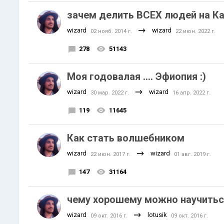
зачем делить ВСЕХ людей на Ка
wizard
wizard
02 нояб. 2014 г.
22 июн. 2022 г.
278
51143
Moя годовалая .... Эфиопия :)
wizard
wizard
30 мар. 2022 г.
16 апр. 2022 г.
119
11645
Как стать волшебником
wizard
wizard
22 июн. 2017 г.
01 авг. 2019 г.
147
31164
чему хорошему можно научиться
wizard
lotusik
09 окт. 2016 г.
09 окт. 2016 г.