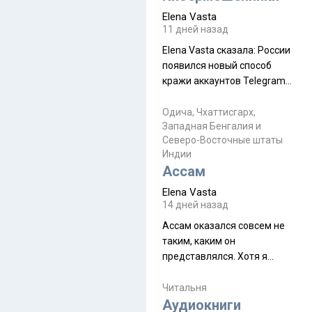
автобус не остановится.
Elena Vasta
Пошли туда, потому что я
11 дней назад
начиталась восторженных
Elena Vasta сказалa: России
отзывов. По мне – сплошная
появился новый способ
физуха, долгий спуск, потом
кражи аккаунтов Telegram
подъем по этому же пути.
без пароля и SMS
Вполне можно пропустить.
Прочитайте! У моих двух
Одича, Чхаттисгарх,
Пока
Западная Бенгалия и
знакомых вот так увели
Северо-Восточные штаты
аккаунты
Индии
Ассам
Elena Vasta
14 дней назад
Ассам оказался совсем не
таким, каким он
представлялся. Хотя я
увидела его буквально
краешек, но все же схватила
Читальня
ауру штата, как-то он меня
Аудиокниги