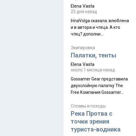
принял и я его. Пышная
Elena Vasta
природа, мягкие
23 дня назад
доброжелательные люди,
IrinaVolga сказалa: влюблена
такая как бы переходная
и в автора и чтеца. А кто
ступень между привычной
чтец? дополни
нам Индией и остальными
рекомендацию
СВ штатами, которые я тоже
Экипировка
надеюсь увидеть.
Палатки, тенты
Elena Vasta
около 1 месяца назад
Gossamer Gear представила
двухслойную палатку The
Free Компания Gossamer
Gear представила
туристическую палатку The
Сплавы и походы
Free, которая стала первой
Река Протва с
полностью самонесущей
точки зрения
ультралегкой моделью в
туриста-водника
ассортименте