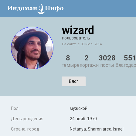
wizard
пользователь
На сайте с 30 июл. 2014
8
2
3028
55
темы
репортажи
посты
благода
Блог
Пол
мужской
День рождения
24 нояб. 1970
Страна, город
Netanya, Sharon area, Israel