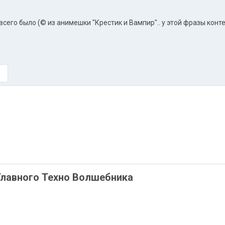
всего было (© из анимешки "Крестик и Вампир".. у этой фразы конте
Главного Техно Волшебника