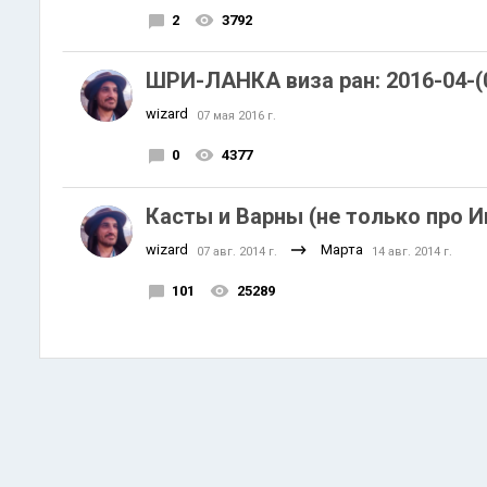
2
3792
ШРИ-ЛАНКА виза ран: 2016-04-(
wizard
07 мая 2016 г.
0
4377
Касты и Варны (не только про 
wizard
Марта
07 авг. 2014 г.
14 авг. 2014 г.
101
25289