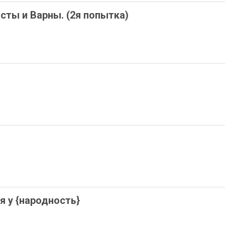
сты и Варны. (2я попытка)
 у {народность}