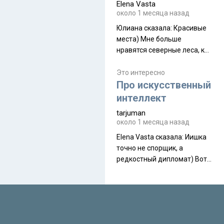
Elena Vasta
производителя. Новинка
около 1 месяца назад
получила двухслойную
конструкцию с отдельным
Юлиана сказалa: Красивые
внешним тентом и сетчатой
места) Мне больше
внутренней палаткой, а ее
нравятся северные леса, как
масса в базовой
в Новгородчине)) Где флора
комплектации составляет
южной тайги
Это интересно
около 845 г. Палатка весит
Про искусственный
менее
интеллект
tarjuman
около 1 месяца назад
Elena Vasta сказалa: Иишка
точно не спорщик, а
редкостный дипломат) Вот,
точно, надо его в МИДы на
помощь в переговорах
слать))