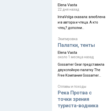
принял и я его. Пышная
Elena Vasta
природа, мягкие
22 дня назад
доброжелательные люди,
IrinaVolga сказалa: влюблена
такая как бы переходная
и в автора и чтеца. А кто
ступень между привычной
чтец? дополни
нам Индией и остальными
рекомендацию
СВ штатами, которые я тоже
Экипировка
надеюсь увидеть.
Палатки, тенты
Elena Vasta
около 1 месяца назад
Gossamer Gear представила
двухслойную палатку The
Free Компания Gossamer
Gear представила
туристическую палатку The
Сплавы и походы
Free, которая стала первой
Река Протва с
полностью самонесущей
точки зрения
ультралегкой моделью в
туриста-водника
ассортименте