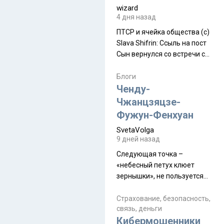
wizard
4 дня назад
ПТСР и ячейка общества (с)
Slava Shifrin: Ссыль на пост
Сын вернулся со встречи с
армейскими друзьями (год
уже, как демобилизовались,
Блоги
а продолжают встречаться
Ченду-
почти каждую неделю) и с
Чжанцзяцзе-
порога сообщил: "Эйтан
Фужун-Фенхуан
разводится!" Эйтан -
SvetaVolga
мальчик из религиозной
9 дней назад
семьи, из тех, кого называют
"вязаные кипы". С 2022-го
Следующая точка –
«небесный петух клюет
зернышки», не пользуется
спросом и вполне
заслужено, и чтобы попасть
Страхование, безопасность,
связь, деньги
на начало тропы показали
Кибермошенники
водителю карту, иначе