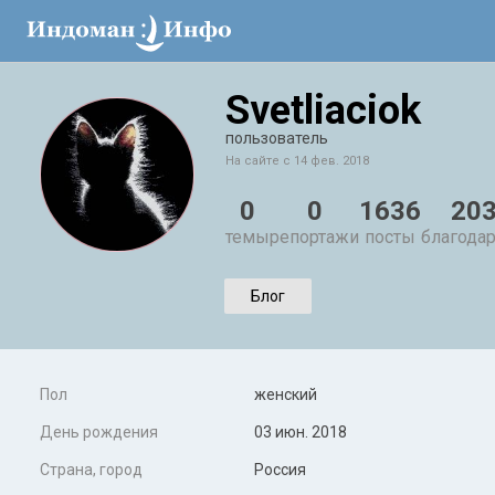
Svetliaciok
пользователь
На сайте с 14 фев. 2018
0
0
1636
20
темы
репортажи
посты
благода
Блог
Пол
женский
День рождения
03 июн. 2018
Страна, город
Россия