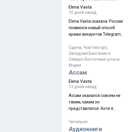
автобус не остановится.
Elena Vasta
Пошли туда, потому что я
10 дней назад
начиталась восторженных
Elena Vasta сказалa: России
отзывов. По мне – сплошная
появился новый способ
физуха, долгий спуск, потом
кражи аккаунтов Telegram
подъем по этому же пути.
без пароля и SMS
Вполне можно пропустить.
Прочитайте! У моих двух
Одича, Чхаттисгарх,
Пока
Западная Бенгалия и
знакомых вот так увели
Северо-Восточные штаты
аккаунты
Индии
Ассам
Elena Vasta
13 дней назад
Ассам оказался совсем не
таким, каким он
представлялся. Хотя я
увидела его буквально
краешек, но все же схватила
Читальня
ауру штата, как-то он меня
Аудиокниги