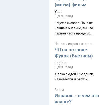
(моём) фильм
Yuet
3 дня назад
Jorjetta сказалa: Пока не
нашла в онлайне, вышла
первая часть вроде 30
июля. Премьера будет на
Дивали 8 ноября.
Новости из разных стран
ЧП на острове
Фукок (Вьетнам)
Jorjetta
3 дня назад
Жалко людей. Съездили,
называется, в отпуск...
Блоги
Израиль - о чём это
вааще?