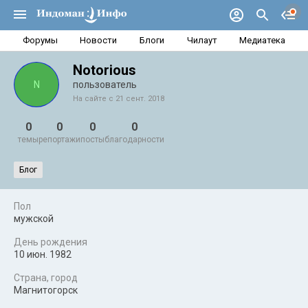
Форумы
Новости
Блоги
Чилаут
Медиатека
Notorious
N
пользователь
На сайте с 21 сент. 2018
0
0
0
0
темы
репортажи
посты
благодарности
Блог
Пол
мужской
День рождения
10 июн. 1982
Страна, город
Магнитогорск