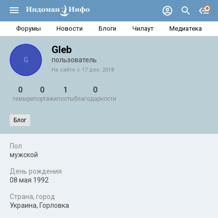
Форумы
Новости
Блоги
Чилаут
Медиатека
Gleb
G
пользователь
На сайте с 17 дек. 2018
0
0
1
0
темы
репортажи
посты
благодарности
Блог
Пол
мужской
День рождения
08 мая 1992
Страна, город
Украина, Горловка