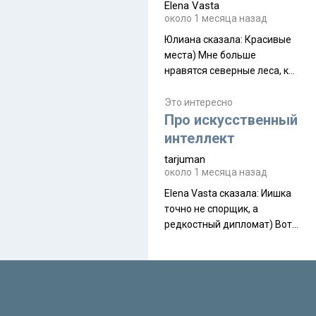
Elena Vasta
производителя. Новинка
около 1 месяца назад
получила двухслойную
конструкцию с отдельным
Юлиана сказалa: Красивые
внешним тентом и сетчатой
места) Мне больше
внутренней палаткой, а ее
нравятся северные леса, как
масса в базовой
в Новгородчине)) Где флора
комплектации составляет
южной тайги
Это интересно
около 845 г. Палатка весит
Про искусственный
менее
интеллект
tarjuman
около 1 месяца назад
Elena Vasta сказалa: Иишка
точно не спорщик, а
редкостный дипломат) Вот,
точно, надо его в МИДы на
помощь в переговорах
слать))