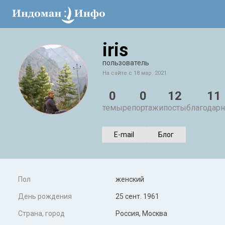
iris
пользователь
На сайте с 18 мар. 2021
0
0
12
11
темы
репортажи
посты
благодарн
E-mail
Блог
Пол
женский
День рождения
25 сент. 1961
Страна, город
Россия, Москва