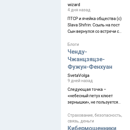
wizard
4 дня назад
ПТСР и ячейка общества (с)
Slava Shifrin: Ссыль на пост
Сын вернулся со встречи с
армейскими друзьями (год
уже, как демобилизовались,
Блоги
а продолжают встречаться
Ченду-
почти каждую неделю) и с
Чжанцзяцзе-
порога сообщил: "Эйтан
Фужун-Фенхуан
разводится!" Эйтан -
SvetaVolga
мальчик из религиозной
9 дней назад
семьи, из тех, кого называют
"вязаные кипы". С 2022-го
Следующая точка –
«небесный петух клюет
зернышки», не пользуется
спросом и вполне
заслужено, и чтобы попасть
Страхование, безопасность,
связь, деньги
на начало тропы показали
Кибермошенники
водителю карту, иначе