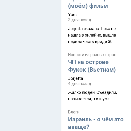
(моём) фильм
Yuet
3 дня назад
Jorjetta сказалa: Пока не
нашла в онлайне, вышла
первая часть вроде 30
июля. Премьера будет на
Дивали 8 ноября.
Новости из разных стран
ЧП на острове
Фукок (Вьетнам)
Jorjetta
4 дня назад
Жалко людей. Съездили,
называется, в отпуск...
Блоги
Израиль - о чём это
вааще?