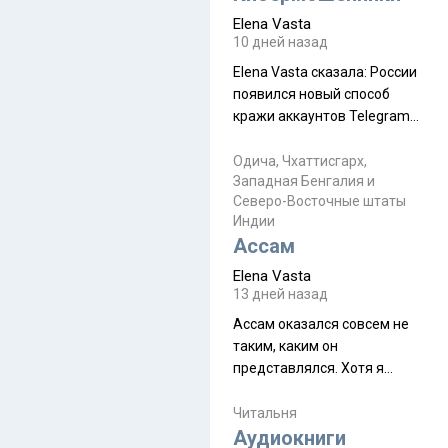
автобус не остановится.
Elena Vasta
Пошли туда, потому что я
10 дней назад
начиталась восторженных
Elena Vasta сказалa: России
отзывов. По мне – сплошная
появился новый способ
физуха, долгий спуск, потом
кражи аккаунтов Telegram
подъем по этому же пути.
без пароля и SMS
Вполне можно пропустить.
Прочитайте! У моих двух
Одича, Чхаттисгарх,
Пока
Западная Бенгалия и
знакомых вот так увели
Северо-Восточные штаты
аккаунты
Индии
Ассам
Elena Vasta
13 дней назад
Ассам оказался совсем не
таким, каким он
представлялся. Хотя я
увидела его буквально
краешек, но все же схватила
Читальня
ауру штата, как-то он меня
Аудиокниги