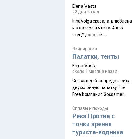
принял и я его. Пышная
Elena Vasta
природа, мягкие
22 дня назад
доброжелательные люди,
IrinaVolga сказалa: влюблена
такая как бы переходная
и в автора и чтеца. А кто
ступень между привычной
чтец? дополни
нам Индией и остальными
рекомендацию
СВ штатами, которые я тоже
Экипировка
надеюсь увидеть.
Палатки, тенты
Elena Vasta
около 1 месяца назад
Gossamer Gear представила
двухслойную палатку The
Free Компания Gossamer
Gear представила
туристическую палатку The
Сплавы и походы
Free, которая стала первой
Река Протва с
полностью самонесущей
точки зрения
ультралегкой моделью в
туриста-водника
ассортименте