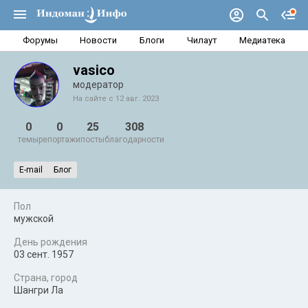
Форумы
Новости
Блоги
Чилаут
Медиатека
vasico
модератор
На сайте с 12 авг. 2023
0
0
25
308
темы
репортажи
посты
благодарности
E-mail
Блог
Пол
мужской
День рождения
03 сент. 1957
Страна, город
Шангри Ла