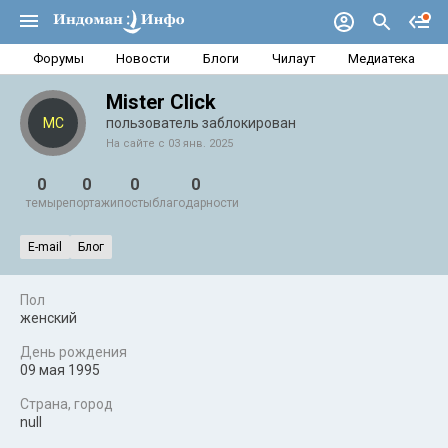
Форумы
Новости
Блоги
Чилаут
Медиатека
Mister Click
MC
пользователь заблокирован
На сайте с 03 янв. 2025
0
0
0
0
темы
репортажи
посты
благодарности
E-mail
Блог
Пол
женский
День рождения
09 мая 1995
Страна, город
null