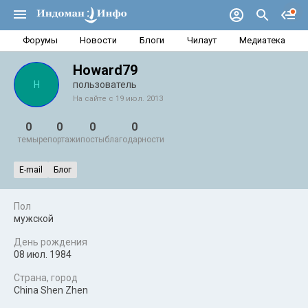
Форумы
Новости
Блоги
Чилаут
Медиатека
Howard79
H
пользователь
На сайте с 19 июл. 2013
0
0
0
0
темы
репортажи
посты
благодарности
E-mail
Блог
Пол
мужской
День рождения
08 июл. 1984
Страна, город
China Shen Zhen