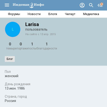
Форумы
Новости
Блоги
Чилаут
Медиатека
Larisa
L
пользователь
На сайте с 13 апр. 2015
0
0
1
1
темы
репортажи
посты
благодарности
Блог
Пол
женский
День рождения
13 июн. 1986
Страна, город
Россия