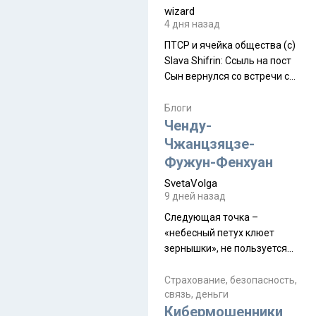
wizard
4 дня назад
ПТСР и ячейка общества (с)
Slava Shifrin: Ссыль на пост
Сын вернулся со встречи с
армейскими друзьями (год
уже, как демобилизовались,
Блоги
а продолжают встречаться
Ченду-
почти каждую неделю) и с
Чжанцзяцзе-
порога сообщил: "Эйтан
Фужун-Фенхуан
разводится!" Эйтан -
SvetaVolga
мальчик из религиозной
9 дней назад
семьи, из тех, кого называют
"вязаные кипы". С 2022-го
Следующая точка –
«небесный петух клюет
зернышки», не пользуется
спросом и вполне
заслужено, и чтобы попасть
Страхование, безопасность,
связь, деньги
на начало тропы показали
Кибермошенники
водителю карту, иначе