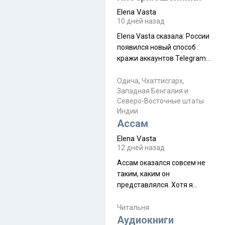
автобус не остановится.
Elena Vasta
Пошли туда, потому что я
10 дней назад
начиталась восторженных
Elena Vasta сказалa: России
отзывов. По мне – сплошная
появился новый способ
физуха, долгий спуск, потом
кражи аккаунтов Telegram
подъем по этому же пути.
без пароля и SMS
Вполне можно пропустить.
Прочитайте! У моих двух
Одича, Чхаттисгарх,
Пока
Западная Бенгалия и
знакомых вот так увели
Северо-Восточные штаты
аккаунты
Индии
Ассам
Elena Vasta
12 дней назад
Ассам оказался совсем не
таким, каким он
представлялся. Хотя я
увидела его буквально
краешек, но все же схватила
Читальня
ауру штата, как-то он меня
Аудиокниги