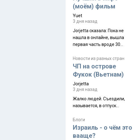
(моём) фильм
Yuet
3 дня назад
Jorjetta сказалa: Пока не
нашла в онлайне, вышла
первая часть вроде 30
июля. Премьера будет на
Дивали 8 ноября.
Новости из разных стран
ЧП на острове
Фукок (Вьетнам)
Jorjetta
3 дня назад
Жалко людей. Съездили,
называется, в отпуск...
Блоги
Израиль - о чём это
вааще?