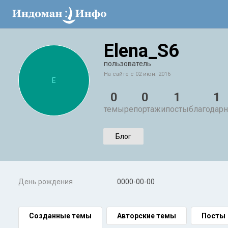
Elena_S6
пользователь
На сайте с 02 июн. 2016
E
0
0
1
1
темы
репортажи
посты
благодарн
Блог
День рождения
0000-00-00
Созданные темы
Авторские темы
Посты