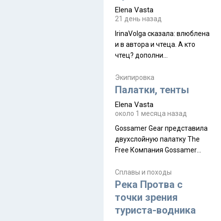
принял и я его. Пышная
Elena Vasta
природа, мягкие
21 день назад
доброжелательные люди,
IrinaVolga сказалa: влюблена
такая как бы переходная
и в автора и чтеца. А кто
ступень между привычной
чтец? дополни
нам Индией и остальными
рекомендацию
СВ штатами, которые я тоже
Экипировка
надеюсь увидеть.
Палатки, тенты
Elena Vasta
около 1 месяца назад
Gossamer Gear представила
двухслойную палатку The
Free Компания Gossamer
Gear представила
туристическую палатку The
Сплавы и походы
Free, которая стала первой
Река Протва с
полностью самонесущей
точки зрения
ультралегкой моделью в
туриста-водника
ассортименте