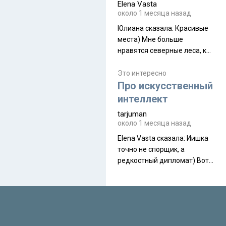
Elena Vasta
производителя. Новинка
около 1 месяца назад
получила двухслойную
конструкцию с отдельным
Юлиана сказалa: Красивые
внешним тентом и сетчатой
места) Мне больше
внутренней палаткой, а ее
нравятся северные леса, как
масса в базовой
в Новгородчине)) Где флора
комплектации составляет
южной тайги
Это интересно
около 845 г. Палатка весит
Про искусственный
менее
интеллект
tarjuman
около 1 месяца назад
Elena Vasta сказалa: Иишка
точно не спорщик, а
редкостный дипломат) Вот,
точно, надо его в МИДы на
помощь в переговорах
слать))