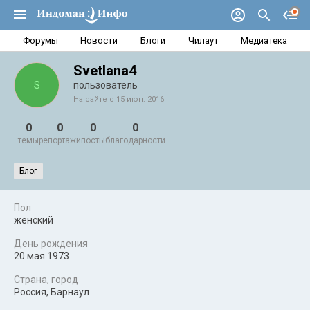
Форумы
Новости
Блоги
Чилаут
Медиатека
Svetlana4
S
пользователь
На сайте с 15 июн. 2016
0
0
0
0
темы
репортажи
посты
благодарности
Блог
Пол
женский
День рождения
20 мая 1973
Страна, город
Россия, Барнаул