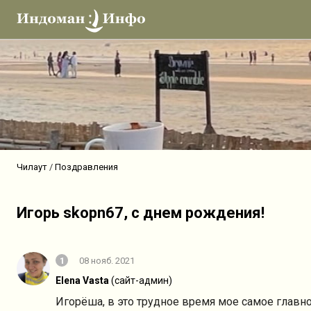
Чилаут
Поздравления
Игорь skopn67, с днем рождения!
1
08 нояб. 2021
Elena Vasta
(сайт-админ)
Игорёша, в это трудное время мое самое главн