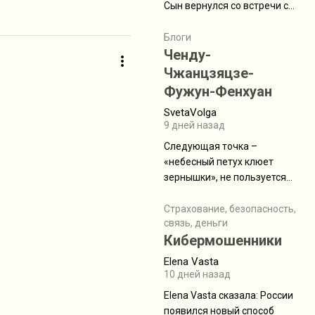
Сын вернулся со встречи с
армейскими друзьями (год
уже, как демобилизовались,
Блоги
а продолжают встречаться
Ченду-
почти каждую неделю) и с
Чжанцзяцзе-
порога сообщил: "Эйтан
Фужун-Фенхуан
разводится!" Эйтан -
SvetaVolga
мальчик из религиозной
9 дней назад
семьи, из тех, кого называют
"вязаные кипы". С 2022-го
Следующая точка –
«небесный петух клюет
зернышки», не пользуется
спросом и вполне
заслужено, и чтобы попасть
Страхование, безопасность,
связь, деньги
на начало тропы показали
Кибермошенники
водителю карту, иначе
автобус не остановится.
Elena Vasta
Пошли туда, потому что я
10 дней назад
начиталась восторженных
Elena Vasta сказалa: России
отзывов. По мне – сплошная
появился новый способ