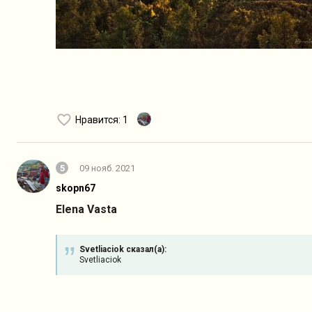
Нравится
: 1
5
09 нояб. 2021
skopn67
Elena Vasta
Svetliaciok сказал(а):
Svetliaciok