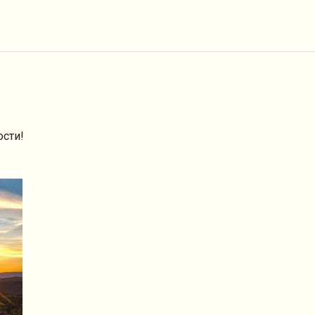
ости!