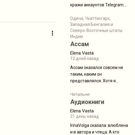
физуха, долгий спуск, потом
кражи аккаунтов Telegram
подъем по этому же пути.
без пароля и SMS
Вполне можно пропустить.
Прочитайте! У моих двух
Одича, Чхаттисгарх,
Пока
Западная Бенгалия и
знакомых вот так увели
Северо-Восточные штаты
аккаунты
Индии
Ассам
Elena Vasta
12 дней назад
Ассам оказался совсем не
таким, каким он
представлялся. Хотя я
увидела его буквально
краешек, но все же схватила
Читальня
ауру штата, как-то он меня
Аудиокниги
принял и я его. Пышная
Elena Vasta
природа, мягкие
21 день назад
доброжелательные люди,
IrinaVolga сказалa: влюблена
такая как бы переходная
и в автора и чтеца. А кто
ступень между привычной