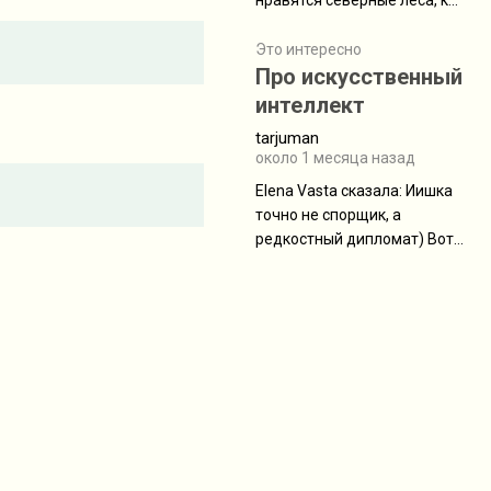
нравятся северные леса, как
масса в базовой
в Новгородчине)) Где флора
комплектации составляет
южной тайги
Это интересно
около 845 г. Палатка весит
Про искусственный
менее
интеллект
tarjuman
около 1 месяца назад
Elena Vasta сказалa: Иишка
точно не спорщик, а
редкостный дипломат) Вот,
точно, надо его в МИДы на
помощь в переговорах
слать))