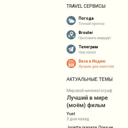
TRAVEL СЕРВИСЫ
Погода
Точный прогноз
Brouter
Проложить маршрут
Телеграм
Наш канал
Виза в Индию
Лучшее для лонгстея
АКТУАЛЬНЫЕ ТЕМЫ
Мировой кинематограф
Лучший в мире
(моём) фильм
Yuet
3 дня назад
Jorjetta сказалa: Пока не