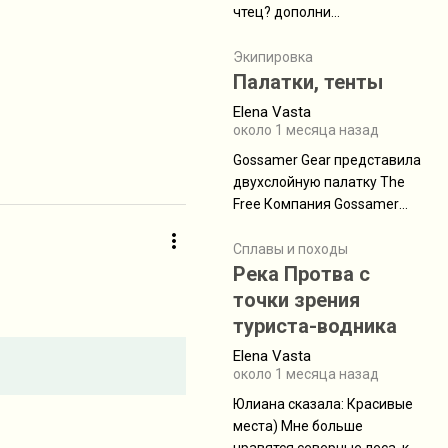
чтец? дополни
нам Индией и остальными
рекомендацию
СВ штатами, которые я тоже
Экипировка
надеюсь увидеть.
Палатки, тенты
Elena Vasta
около 1 месяца назад
Gossamer Gear представила
двухслойную палатку The
Free Компания Gossamer
Gear представила
туристическую палатку The
Сплавы и походы
Free, которая стала первой
Река Протва с
полностью самонесущей
точки зрения
ультралегкой моделью в
туриста-водника
ассортименте
Elena Vasta
производителя. Новинка
около 1 месяца назад
получила двухслойную
конструкцию с отдельным
Юлиана сказалa: Красивые
внешним тентом и сетчатой
места) Мне больше
внутренней палаткой, а ее