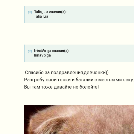
Talia_Lia сказал(а):
Talia_Lia
IrinaVolga сказал(а):
IrinaVolga
Спасибо за поздравления,девчонки))
Разгребу свои гонки и баталии с местными эск
Вы там тоже давайте не болейте!