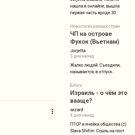
нашла в онлайне, вышла
первая часть вроде 30
июля. Премьера будет на
Дивали 8 ноября.
Новости из разных стран
ЧП на острове
Фукок (Вьетнам)
Jorjetta
3 дня назад
Жалко людей. Съездили,
называется, в отпуск...
Блоги
Израиль - о чём это
вааще?
wizard
4 дня назад
ПТСР и ячейка общества (с)
Slava Shifrin: Ссыль на пост