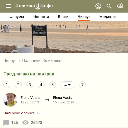
Форумы
Новости
Блоги
Чилаут
Медиатека
Чилаут
Пальчики оближешь!
Предлагаю на завтрак...
1
2
3
4
5
7
...
Elena Vasta
Elena Vasta
18 авг. 2013 г.
15 нояб. 2025 г.
Пальчики оближешь!
125
26473