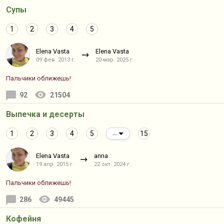
Супы
1
2
3
4
5
Elena Vasta
Elena Vasta
09 фев. 2013 г.
20 мар. 2025 г.
Пальчики оближешь!
92
21504
Выпечка и десерты
1
2
3
4
5
15
...
Elena Vasta
anna
19 апр. 2015 г.
22 окт. 2024 г.
Пальчики оближешь!
286
49445
Кофейня