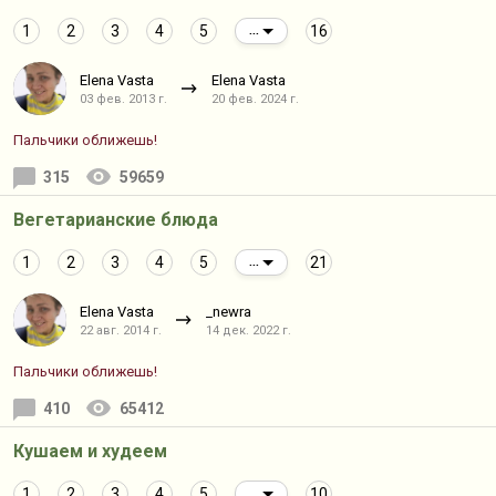
1
2
3
4
5
16
...
Elena Vasta
Elena Vasta
03 фев. 2013 г.
20 фев. 2024 г.
Пальчики оближешь!
315
59659
Вегетарианские блюда
1
2
3
4
5
21
...
Elena Vasta
_newra
22 авг. 2014 г.
14 дек. 2022 г.
Пальчики оближешь!
410
65412
Кушаем и худеем
1
2
3
4
5
10
...