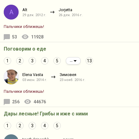
Alt
Jorjetta
A
29 дек. 2012 г.
26 дек. 2016 г.
Пальчики оближешь!
53
11928
Поговорим о еде
1
2
3
4
5
13
...
Elena Vasta
Зимовея
03 июн. 2014 г.
23 нояб. 2016 г.
Пальчики оближешь!
256
44676
Дары лесные! Грибы и иже с ними
1
2
3
4
5