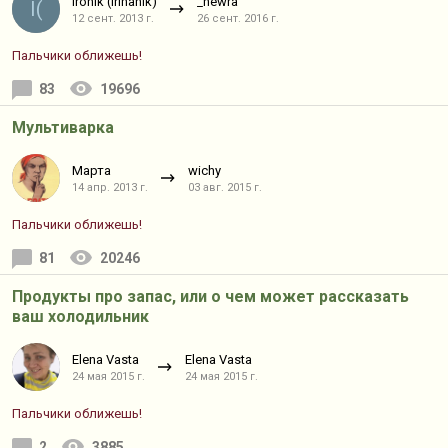
IronIk (irinanik)
_newra
I(
12 сент. 2013 г.
26 сент. 2016 г.
Пальчики оближешь!
83
19696
Мультиварка
Марта
wichy
14 апр. 2013 г.
03 авг. 2015 г.
Пальчики оближешь!
81
20246
Продукты про запас, или о чем может рассказать
ваш холодильник
Elena Vasta
Elena Vasta
24 мая 2015 г.
24 мая 2015 г.
Пальчики оближешь!
2
3885