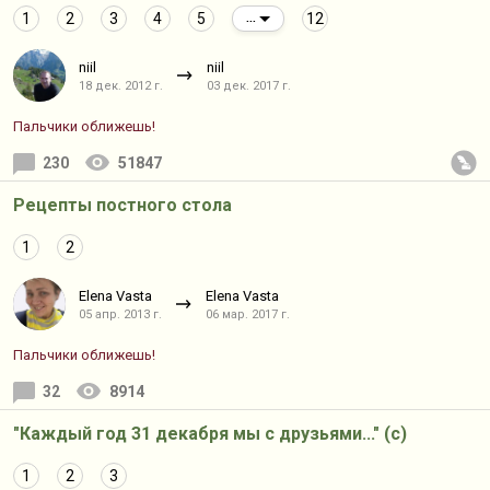
1
2
3
4
5
12
...
niil
niil
18 дек. 2012 г.
03 дек. 2017 г.
Пальчики оближешь!
230
51847
Рецепты постного стола
1
2
Elena Vasta
Elena Vasta
05 апр. 2013 г.
06 мар. 2017 г.
Пальчики оближешь!
32
8914
"Каждый год 31 декабря мы с друзьями..." (с)
1
2
3