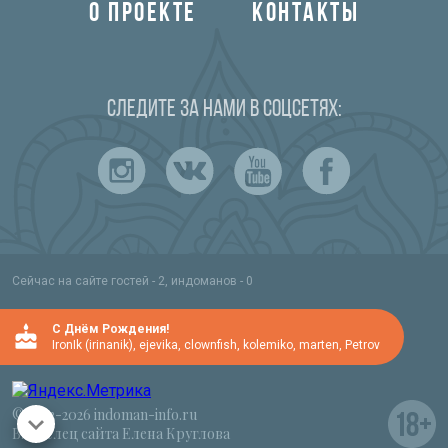
О ПРОЕКТЕ
КОНТАКТЫ
Следите за нами в соцсетях:
Сейчас на сайте гостей - 2, индоманов - 0
C Днём Рождения!
IronIk (irinanik)
,
ejevika
,
clownfish
,
kolemiko
,
marten
,
Petrov
© 2012-2026 indoman-info.ru
Владелец сайта Елена Круглова