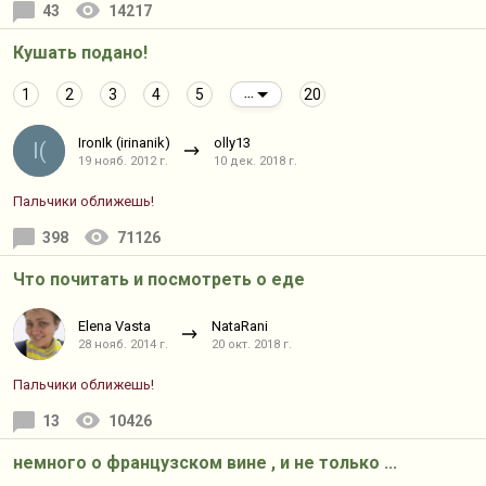
43
14217
Кушать подано!
1
2
3
4
5
20
...
IronIk (irinanik)
olly13
I(
19 нояб. 2012 г.
10 дек. 2018 г.
Пальчики оближешь!
398
71126
Что почитать и посмотреть о еде
Elena Vasta
NataRani
28 нояб. 2014 г.
20 окт. 2018 г.
Пальчики оближешь!
13
10426
немного о французском вине , и не только ...