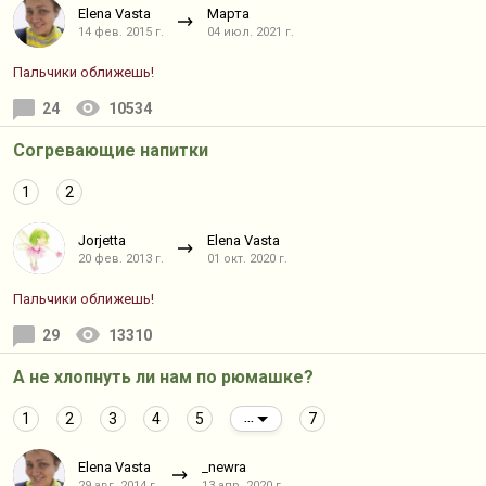
Elena Vasta
Марта
14 фев. 2015 г.
04 июл. 2021 г.
Пальчики оближешь!
24
10534
Согревающие напитки
1
2
Jorjetta
Elena Vasta
20 фев. 2013 г.
01 окт. 2020 г.
Пальчики оближешь!
29
13310
А не хлопнуть ли нам по рюмашке?
1
2
3
4
5
7
...
Elena Vasta
_newra
29 авг. 2014 г.
13 апр. 2020 г.