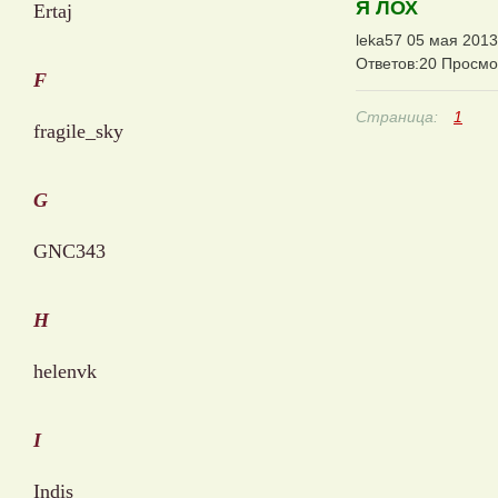
Я ЛОХ
Ertaj
leka57 05 мая 2013
Ответов:20 Просмо
F
Страница:
1
fragile_sky
G
GNC343
H
helenvk
I
Indis