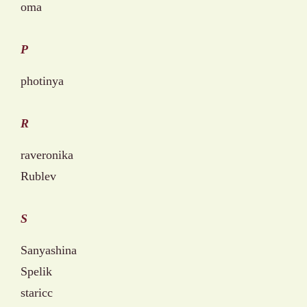
oma
P
photinya
R
raveronika
Rublev
S
Sanyashina
Spelik
staricc