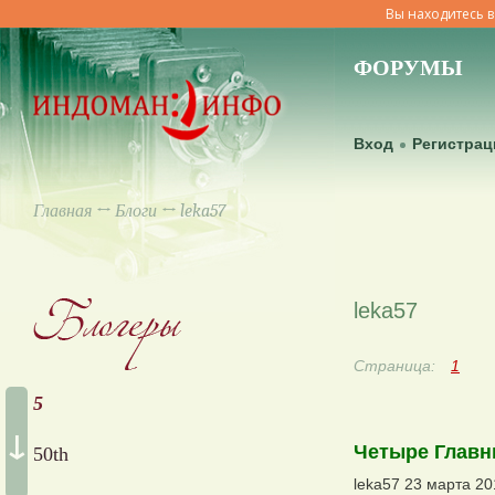
Вы находитесь в
ФОРУМЫ
Вход
Регистрац
Главная
↔
Блоги
↔ leka57
leka57
Страница:
1
5
↓
Четыре Главн
50th
leka57 23 марта 20