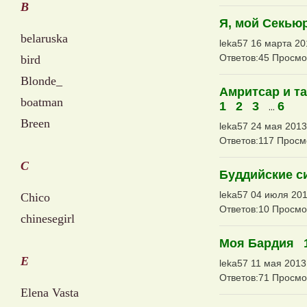
B
Я, мой Секью
belaruska
leka57 16 марта 201
Ответов:45 Просмо
bird
Blonde_
Амритсар и т
boatman
1
2
3
...
6
Breen
leka57 24 мая 2013
Ответов:117 Просм
C
Буддийские 
leka57 04 июля 201
Chico
Ответов:10 Просмо
chinesegirl
Моя Бардия
E
leka57 11 мая 2013
Ответов:71 Просмо
Elena Vasta