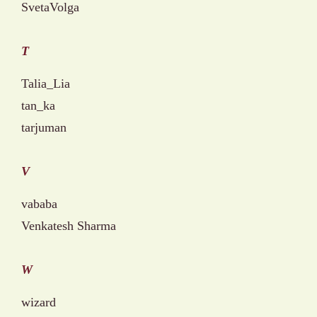
SvetaVolga
T
Talia_Lia
tan_ka
tarjuman
V
vababa
Venkatesh Sharma
W
wizard