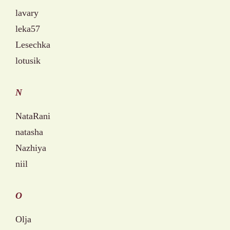
lavary
leka57
Lesechka
lotusik
N
NataRani
natasha
Nazhiya
niil
O
Olja