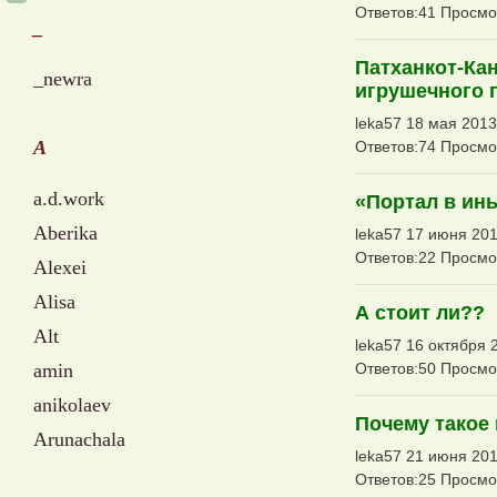
Ответов:41 Просмо
_
Патханкот-Ка
_newra
игрушечного 
leka57 18 мая 2013
A
Ответов:74 Просмо
a.d.work
«Портал в ин
Aberika
leka57 17 июня 201
Ответов:22 Просмо
Alexei
Alisa
А стоит ли??
Alt
leka57 16 октября 
amin
Ответов:50 Просмо
anikolaev
Почему такое
Arunachala
leka57 21 июня 201
Ответов:25 Просмо