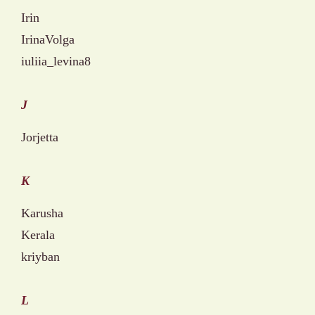
Irin
IrinaVolga
iuliia_levina8
J
Jorjetta
K
Karusha
Kerala
kriyban
L