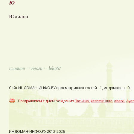
Ю
Юлиана
Главная
↔
Блоги
↔ leka57
Сайт ИНДОМАН-ИНФО.РУ просматривают гостей - 1, индоманов - 0:
Поздравляем с днем рождения
,
,
,
Татьяна
kashmiri kure
anarxi
Aya
ИНДОМАН-ИНФО.РУ
2012-2026