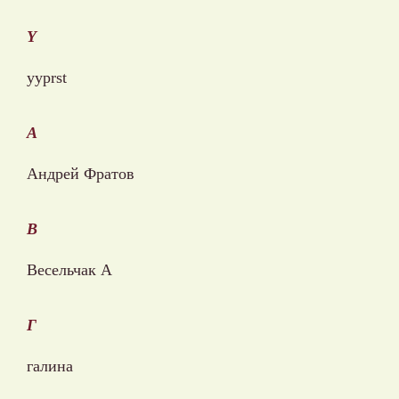
Y
yyprst
А
Андрей Фратов
В
Весельчак А
Г
галина