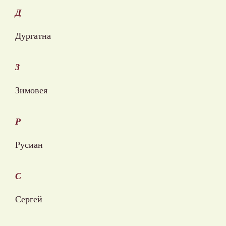
Д
Дургатна
З
Зимовея
Р
Русиан
С
Сергей