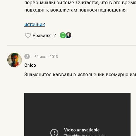
первоначальной теме. Считается, что в это вре
подходят к вокалистам поднося подношения.
источник
E
Нравится
: 2
2
31 июл. 2013
Chico
Знаменитое каввали в исполнении всемирно изв