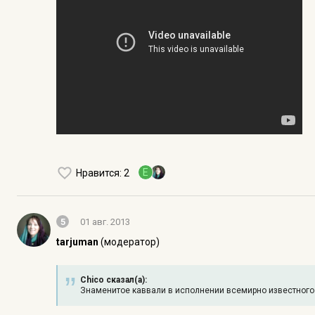
E
Нравится
: 2
5
01 авг. 2013
tarjuman
(модератор)
Chico сказал(а):
Знаменитое каввали в исполнении всемирно известного 