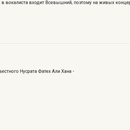
мя в вокалиста входит Всевышний, поэтому на живых концер
естного Нусрата Фатех Али Хана -