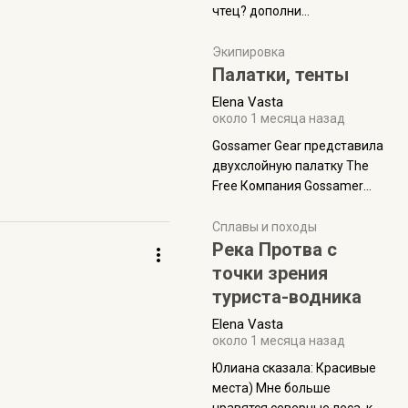
чтец? дополни
нам Индией и остальными
рекомендацию
СВ штатами, которые я тоже
Экипировка
надеюсь увидеть.
Палатки, тенты
Elena Vasta
около 1 месяца назад
Gossamer Gear представила
двухслойную палатку The
Free Компания Gossamer
Gear представила
туристическую палатку The
Сплавы и походы
Free, которая стала первой
Река Протва с
полностью самонесущей
точки зрения
ультралегкой моделью в
туриста-водника
ассортименте
Elena Vasta
производителя. Новинка
около 1 месяца назад
получила двухслойную
конструкцию с отдельным
Юлиана сказалa: Красивые
внешним тентом и сетчатой
места) Мне больше
внутренней палаткой, а ее