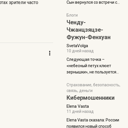
тах зрители часто
Сын вернулся со встречи с
армейскими друзьями (год
уже, как демобилизовались,
Блоги
а продолжают встречаться
Ченду-
почти каждую неделю) и с
Чжанцзяцзе-
порога сообщил: "Эйтан
Фужун-Фенхуан
разводится!" Эйтан -
SvetaVolga
мальчик из религиозной
10 дней назад
семьи, из тех, кого называют
"вязаные кипы". С 2022-го
Следующая точка –
«небесный петух клюет
зернышки», не пользуется
спросом и вполне
заслужено, и чтобы попасть
Страхование, безопасность,
связь, деньги
на начало тропы показали
Кибермошенники
водителю карту, иначе
автобус не остановится.
Elena Vasta
Пошли туда, потому что я
11 дней назад
начиталась восторженных
Elena Vasta сказалa: России
отзывов. По мне – сплошная
появился новый способ