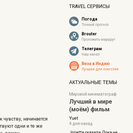
TRAVEL СЕРВИСЫ
Погода
Точный прогноз
Brouter
Проложить маршрут
Телеграм
Наш канал
Виза в Индию
Лучшее для лонгстея
АКТУАЛЬНЫЕ ТЕМЫ
Мировой кинематограф
Лучший в мире
(моём) фильм
Yuet
 чувству, начинается
4 дня назад
твуют одни и те же
Jorjetta сказалa: Пока не