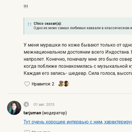
!!!
Chico сказал(а):
Одно из моих самых любимых каввали в классическом и
У меня мурашки по коже бывают только от одног
межнациональном достоянии всего Индостана. Я
напролет. Конечно, поначалу мне это было сове
когда поближе познакомилась с музыкальной кул
Каждая его запись- шедевр. Сила голоса, высот
Нравится
: 2
6
01 авг. 2013
tarjuman
(модератор)
Тут очень хорошее интервью с ним, характеризу