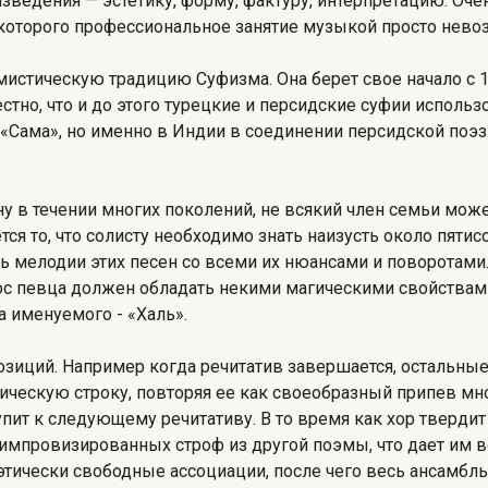
зведения — эстетику, форму, фактуру, интерпретацию. Оч
з которого профессиональное занятие музыкой просто нево
истическую традицию Суфизма. Она берет свое начало с 1
тно, что и до этого турецкие и персидские суфии исполь
«Сама», но именно в Индии в соединении персидской поэз
ну в течении многих поколений, не всякий член семьи може
ся то, что солисту необходимо знать наизусть около пятисо
ть мелодии этих песен со всеми их нюансами и поворотам
лос певца должен обладать некими магическими свойствам
 именуемого - «Халь».
зиций. Например когда речитатив завершается, остальные
ическую строку, повторяя ее как своеобразный припев мно
тупит к следующему речитативу. В то время как хор тверди
импровизированных строф из другой поэмы, что дает им 
этически свободные ассоциации, после чего весь ансамбль