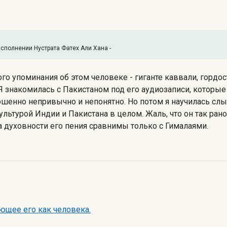
сполнении Нустрата Фатех Али Хана -
о упоминания об этом человеке - гиганте каввали, гордос
 знакомилась с Пакистаном под его аудиозаписи, которы
ршенно непривычно и непонятно. Но потом я научилась слы
ьтурой Индии и Пакистана в целом. Жаль, что он так ран
а духовности его пения сравнимы только с Гималаями.
ющее его как человека.