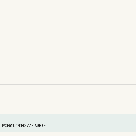
Нусрата Фатех Али Хана -