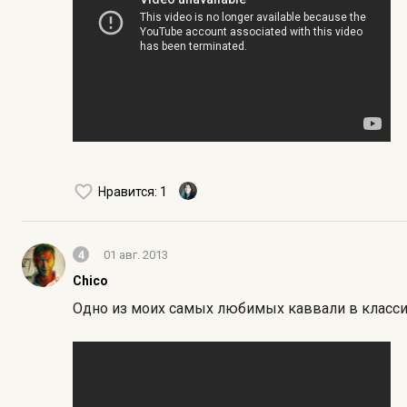
Нравится
: 1
4
01 авг. 2013
Chico
Одно из моих самых любимых каввали в классич