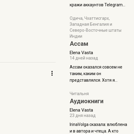
физуха, долгий спуск, потом
кражи аккаунтов Telegram
подъем по этому же пути.
без пароля и SMS
Вполне можно пропустить.
Прочитайте! У моих двух
Одича, Чхаттисгарх,
Пока
Западная Бенгалия и
знакомых вот так увели
Северо-Восточные штаты
аккаунты
Индии
Ассам
Elena Vasta
14 дней назад
Ассам оказался совсем не
таким, каким он
представлялся. Хотя я
увидела его буквально
краешек, но все же схватила
Читальня
ауру штата, как-то он меня
Аудиокниги
принял и я его. Пышная
Elena Vasta
природа, мягкие
23 дня назад
доброжелательные люди,
IrinaVolga сказалa: влюблена
такая как бы переходная
и в автора и чтеца. А кто
ступень между привычной