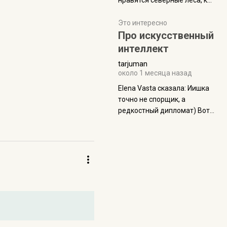
нравятся северные леса, как
масса в базовой
в Новгородчине)) Где флора
комплектации составляет
южной тайги
Это интересно
около 845 г. Палатка весит
Про искусственный
менее
интеллект
tarjuman
около 1 месяца назад
Elena Vasta сказалa: Иишка
точно не спорщик, а
редкостный дипломат) Вот,
точно, надо его в МИДы на
помощь в переговорах
слать))