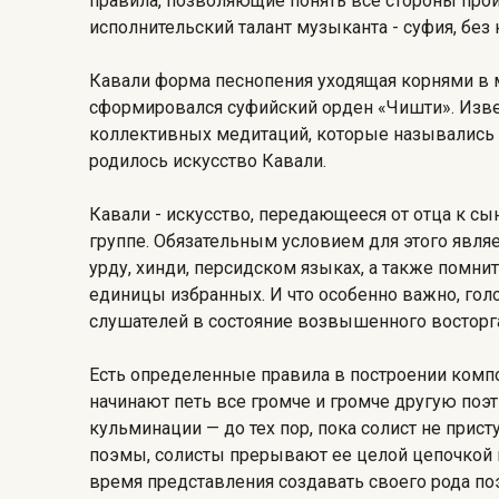
правила, позволяющие понять все стороны прои
исполнительский талант музыканта - суфия, бе
Кавали форма песнопения уходящая корнями в м
сформировался суфийский орден «Чишти». Извес
коллективных медитаций, которые назывались 
родилось искусство Кавали.
Кавали - искусство, передающееся от отца к сы
группе. Обязательным условием для этого являет
урду, хинди, персидском языках, а также помни
единицы избранных. И что особенно важно, го
слушателей в состояние возвышенного восторга
Есть определенные правила в построении компо
начинают петь все громче и громче другую поэт
кульминации — до тех пор, пока солист не прис
поэмы, солисты прерывают ее целой цепочкой 
время представления создавать своего рода по