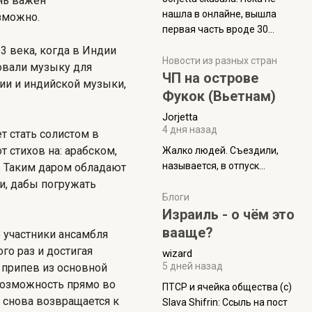
ень важен
нашла в онлайне, вышла
зможно.
первая часть вроде 30
июля. Премьера будет на
3 века, когда в Индии
Дивали 8 ноября.
Новости из разных стран
зовали музыку для
ЧП на острове
ии и индийской музыки,
Фукок (Вьетнам)
Jorjetta
4 дня назад
т стать солистом в
т стихов на: арабском,
Жалко людей. Съездили,
называется, в отпуск...
и. Таким даром обладают
и, дабы погружать
Блоги
Израиль - о чём это
вааще?
 участники ансамбля
го раз и достигая
wizard
5 дней назад
т припев из основной
возможность прямо во
ПТСР и ячейка общества (с)
 снова возвращается к
Slava Shifrin: Ссыль на пост