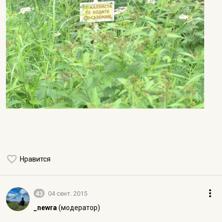
Нравится
43
04 сент. 2015
_newra
(модератор)