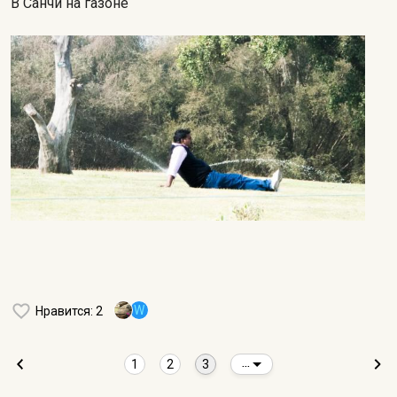
В Санчи на газоне
W
Нравится
: 2
1
2
3
...