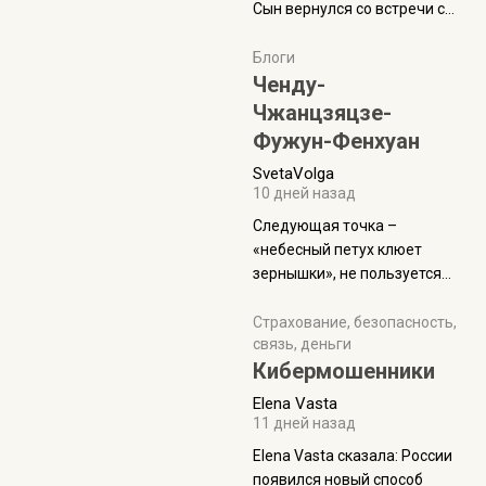
Сын вернулся со встречи с
армейскими друзьями (год
уже, как демобилизовались,
Блоги
а продолжают встречаться
Ченду-
почти каждую неделю) и с
Чжанцзяцзе-
порога сообщил: "Эйтан
Фужун-Фенхуан
разводится!" Эйтан -
SvetaVolga
мальчик из религиозной
10 дней назад
семьи, из тех, кого называют
"вязаные кипы". С 2022-го
Следующая точка –
«небесный петух клюет
зернышки», не пользуется
спросом и вполне
заслужено, и чтобы попасть
Страхование, безопасность,
связь, деньги
на начало тропы показали
Кибермошенники
водителю карту, иначе
автобус не остановится.
Elena Vasta
Пошли туда, потому что я
11 дней назад
начиталась восторженных
Elena Vasta сказалa: России
отзывов. По мне – сплошная
появился новый способ