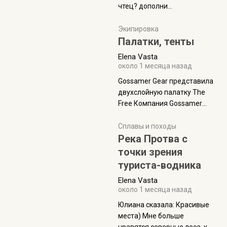
чтец? дополни
нам Индией и остальными
рекомендацию
СВ штатами, которые я тоже
Экипировка
надеюсь увидеть.
Палатки, тенты
Elena Vasta
около 1 месяца назад
Gossamer Gear представила
двухслойную палатку The
Free Компания Gossamer
Gear представила
туристическую палатку The
Сплавы и походы
Free, которая стала первой
Река Протва с
полностью самонесущей
точки зрения
ультралегкой моделью в
туриста-водника
ассортименте
Elena Vasta
производителя. Новинка
около 1 месяца назад
получила двухслойную
конструкцию с отдельным
Юлиана сказалa: Красивые
внешним тентом и сетчатой
места) Мне больше
внутренней палаткой, а ее