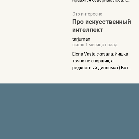
нравятся северные леса, как
масса в базовой
в Новгородчине)) Где флора
комплектации составляет
южной тайги
Это интересно
около 845 г. Палатка весит
Про искусственный
менее
интеллект
tarjuman
около 1 месяца назад
Elena Vasta сказалa: Иишка
точно не спорщик, а
редкостный дипломат) Вот,
точно, надо его в МИДы на
помощь в переговорах
слать))