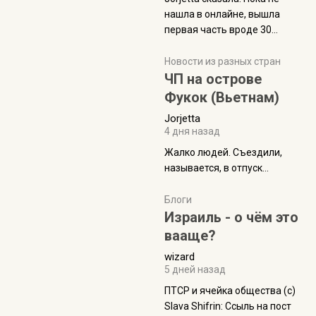
нашла в онлайне, вышла
первая часть вроде 30
июля. Премьера будет на
Дивали 8 ноября.
Новости из разных стран
ЧП на острове
Фукок (Вьетнам)
Jorjetta
4 дня назад
Жалко людей. Съездили,
называется, в отпуск...
Блоги
Израиль - о чём это
вааще?
wizard
5 дней назад
ПТСР и ячейка общества (с)
Slava Shifrin: Ссыль на пост