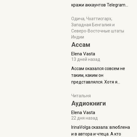
физуха, долгий спуск, потом
кражи аккаунтов Telegram
подъем по этому же пути.
без пароля и SMS
Вполне можно пропустить.
Прочитайте! У моих двух
Одича, Чхаттисгарх,
Пока
Западная Бенгалия и
знакомых вот так увели
Северо-Восточные штаты
аккаунты
Индии
Ассам
Elena Vasta
13 дней назад
Ассам оказался совсем не
таким, каким он
представлялся. Хотя я
увидела его буквально
краешек, но все же схватила
Читальня
ауру штата, как-то он меня
Аудиокниги
принял и я его. Пышная
Elena Vasta
природа, мягкие
22 дня назад
доброжелательные люди,
IrinaVolga сказалa: влюблена
такая как бы переходная
и в автора и чтеца. А кто
ступень между привычной