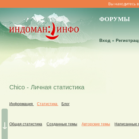
Вы находитесь в
ФОРУМЫ
Вход
Регистрац
Chico - Личная статистика
Информация
Статистика
Блог
↓
Общая статистика
Созданные темы
Авторские темы
Написанные 