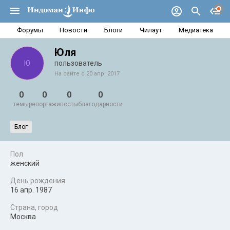
Форумы
Новости
Блоги
Чилаут
Медиатека
Юля
Ю
пользователь
На сайте с 20 апр. 2017
0
0
0
0
темы
репортажи
посты
благодарности
Блог
Пол
женский
День рождения
16 апр. 1987
Страна, город
Москва