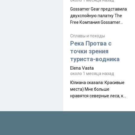
около 1 месяца назад
Gossamer Gear представила
двухслойную палатку The
Free Компания Gossamer
Gear представила
туристическую палатку The
Сплавы и походы
Free, которая стала первой
Река Протва с
полностью самонесущей
точки зрения
ультралегкой моделью в
туриста-водника
ассортименте
Elena Vasta
производителя. Новинка
около 1 месяца назад
получила двухслойную
конструкцию с отдельным
Юлиана сказалa: Красивые
внешним тентом и сетчатой
места) Мне больше
внутренней палаткой, а ее
нравятся северные леса, как
масса в базовой
в Новгородчине)) Где флора
комплектации составляет
южной тайги
около 845 г. Палатка весит
менее