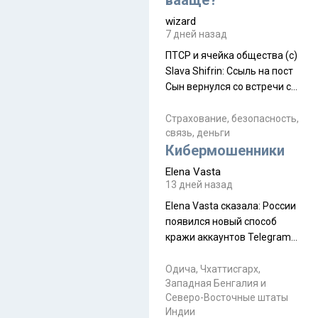
вааще?
wizard
7 дней назад
ПТСР и ячейка общества (с)
Slava Shifrin: Ссыль на пост
Сын вернулся со встречи с
армейскими друзьями (год
уже, как демобилизовались,
Страхование, безопасность,
связь, деньги
а продолжают встречаться
Кибермошенники
почти каждую неделю) и с
порога сообщил: "Эйтан
Elena Vasta
разводится!" Эйтан -
13 дней назад
мальчик из религиозной
Elena Vasta сказалa: России
семьи, из тех, кого называют
появился новый способ
"вязаные кипы". С 2022-го
кражи аккаунтов Telegram
без пароля и SMS
Прочитайте! У моих двух
Одича, Чхаттисгарх,
Западная Бенгалия и
знакомых вот так увели
Северо-Восточные штаты
аккаунты
Индии