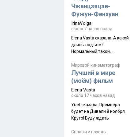
Чжанцзяцзе-
Фужун-Фенхуан
IrinaVolga
около 7 часов назад
Elena Vasta сказалa: А какой
длины подъем?
Нормальный такой,
запыхаться можно Elena
Vasta сказалa: Горы
Мировой кинематограф
Лучший в мире
Аватара? Да
(моём) фильм
Elena Vasta
около 17 часов назад
Yuet сказалa: Премьера
будет на Дивали 8 ноября.
Круто! Буду ждать
Сплавы и походы