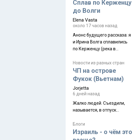
Сплав по Керженцу
до Волги
Elena Vasta
около 17 часов назад
Анонс будущего рассказа: я
и Ирина Волга сплавились
по Керженцу (река в
Нижегородской области) от
села Керженец до стоящего
Новости из разных стран
на берегу Волги
ЧП на острове
Макарьевского монастыря,
Фукок (Вьетнам)
это маршрут на 200 км
Jorjetta
[видео]
6 дней назад
Жалко людей. Съездили,
называется, в отпуск...
Блоги
Израиль - о чём это