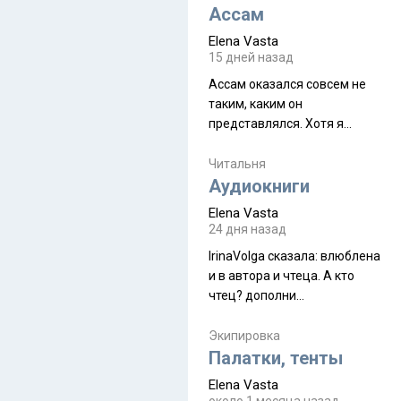
Ассам
Elena Vasta
15 дней назад
Ассам оказался совсем не
таким, каким он
представлялся. Хотя я
увидела его буквально
краешек, но все же схватила
Читальня
ауру штата, как-то он меня
Аудиокниги
принял и я его. Пышная
Elena Vasta
природа, мягкие
24 дня назад
доброжелательные люди,
IrinaVolga сказалa: влюблена
такая как бы переходная
и в автора и чтеца. А кто
ступень между привычной
чтец? дополни
нам Индией и остальными
рекомендацию
СВ штатами, которые я тоже
Экипировка
надеюсь увидеть.
Палатки, тенты
Elena Vasta