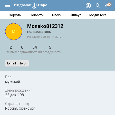
Форумы
Новости
Блоги
Чилаут
Медиатека
Monako812312
M
пользователь
На сайте с 28 сент. 2017
2
0
54
5
темы
репортажи
посты
благодарности
E-mail
Блог
Пол
мужской
День рождения
22 дек. 1981
Страна, город
Россия, Оренбург