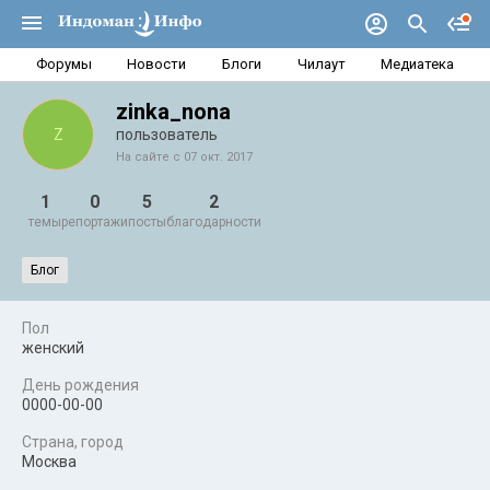
Форумы
Новости
Блоги
Чилаут
Медиатека
zinka_nona
Z
пользователь
На сайте с 07 окт. 2017
1
0
5
2
темы
репортажи
посты
благодарности
Блог
Пол
женский
День рождения
0000-00-00
Страна, город
Москва