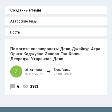
Созданные темы
Авторские темы
Посты
Помогите спланировать: Дели-Джайпур-Агра-
Орчха-Каджурао-Эллора-Гоа-Кочин-
Дехрадун-Утаранчал-Дели
zinka_nona
Elena Vasta
Z
07 окт. 2017 г.
07 окт. 2017 г.
6
2893