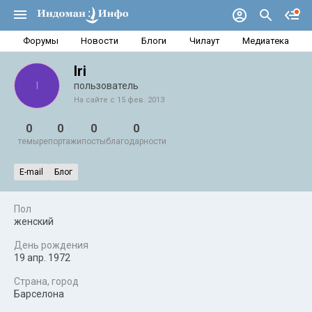
Форумы
Новости
Блоги
Чилаут
Медиатека
Iri
I
пользователь
На сайте с 15 фев. 2013
0
0
0
0
темы
репортажи
посты
благодарности
E-mail
Блог
Пол
женский
День рождения
19 апр. 1972
Страна, город
Барселона