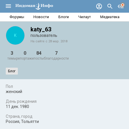
Форумы
Новости
Блоги
Чилаут
Медиатека
katy_63
K
пользователь
На сайте с 28 мар. 2018
3
0
84
7
темы
репортажи
посты
благодарности
Блог
Пол
женский
День рождения
11 дек. 1980
Страна, город
Россия, Тольятти