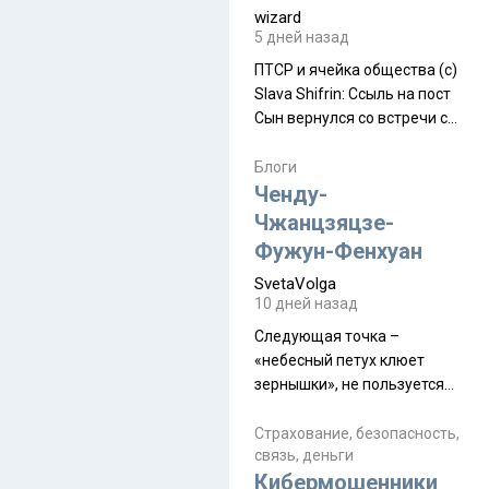
wizard
5 дней назад
ПТСР и ячейка общества (с)
Slava Shifrin: Ссыль на пост
Сын вернулся со встречи с
армейскими друзьями (год
уже, как демобилизовались,
Блоги
а продолжают встречаться
Ченду-
почти каждую неделю) и с
Чжанцзяцзе-
порога сообщил: "Эйтан
Фужун-Фенхуан
разводится!" Эйтан -
SvetaVolga
мальчик из религиозной
10 дней назад
семьи, из тех, кого называют
"вязаные кипы". С 2022-го
Следующая точка –
«небесный петух клюет
зернышки», не пользуется
спросом и вполне
заслужено, и чтобы попасть
Страхование, безопасность,
связь, деньги
на начало тропы показали
Кибермошенники
водителю карту, иначе