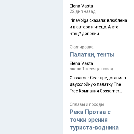
принял и я его. Пышная
Elena Vasta
природа, мягкие
22 дня назад
доброжелательные люди,
IrinaVolga сказалa: влюблена
такая как бы переходная
и в автора и чтеца. А кто
ступень между привычной
чтец? дополни
нам Индией и остальными
рекомендацию
СВ штатами, которые я тоже
Экипировка
надеюсь увидеть.
Палатки, тенты
Elena Vasta
около 1 месяца назад
Gossamer Gear представила
двухслойную палатку The
Free Компания Gossamer
Gear представила
туристическую палатку The
Сплавы и походы
Free, которая стала первой
Река Протва с
полностью самонесущей
точки зрения
ультралегкой моделью в
туриста-водника
ассортименте