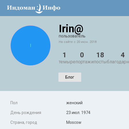
Irin@
пользователь
На сайте с 20 июн. 2018
I
1
0
18
4
темы
репортажи
посты
благодарн
Блог
Пол
женский
День рождения
23 июл. 1974
Страна, город
Moscow