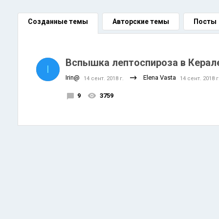
Созданные темы
Авторские темы
Посты
Вспышка лептоспироза в Керал
I
Irin@
Elena Vasta
14 сент. 2018 г.
14 сент. 2018 г
9
3759