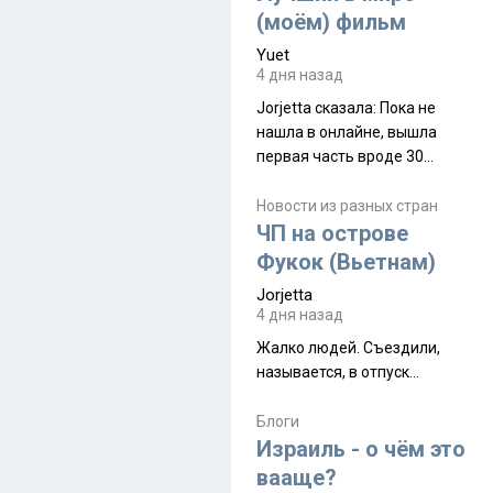
(моём) фильм
Yuet
4 дня назад
Jorjetta сказалa: Пока не
нашла в онлайне, вышла
первая часть вроде 30
июля. Премьера будет на
Дивали 8 ноября.
Новости из разных стран
ЧП на острове
Фукок (Вьетнам)
Jorjetta
4 дня назад
Жалко людей. Съездили,
называется, в отпуск...
Блоги
Израиль - о чём это
вааще?