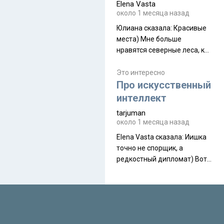
Elena Vasta
производителя. Новинка
около 1 месяца назад
получила двухслойную
конструкцию с отдельным
Юлиана сказалa: Красивые
внешним тентом и сетчатой
места) Мне больше
внутренней палаткой, а ее
нравятся северные леса, как
масса в базовой
в Новгородчине)) Где флора
комплектации составляет
южной тайги
Это интересно
около 845 г. Палатка весит
Про искусственный
менее
интеллект
tarjuman
около 1 месяца назад
Elena Vasta сказалa: Иишка
точно не спорщик, а
редкостный дипломат) Вот,
точно, надо его в МИДы на
помощь в переговорах
слать))