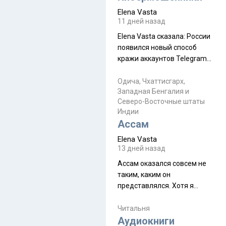
автобус не остановится.
Elena Vasta
Пошли туда, потому что я
11 дней назад
начиталась восторженных
Elena Vasta сказалa: России
отзывов. По мне – сплошная
появился новый способ
физуха, долгий спуск, потом
кражи аккаунтов Telegram
подъем по этому же пути.
без пароля и SMS
Вполне можно пропустить.
Прочитайте! У моих двух
Одича, Чхаттисгарх,
Пока
Западная Бенгалия и
знакомых вот так увели
Северо-Восточные штаты
аккаунты
Индии
Ассам
Elena Vasta
13 дней назад
Ассам оказался совсем не
таким, каким он
представлялся. Хотя я
увидела его буквально
краешек, но все же схватила
Читальня
ауру штата, как-то он меня
Аудиокниги