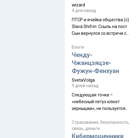
wizard
4 дня назад
ПТСР и ячейка общества (с)
Slava Shifrin: Ссыль на пост
Сын вернулся со встречи с
армейскими друзьями (год
уже, как демобилизовались,
Блоги
а продолжают встречаться
Ченду-
почти каждую неделю) и с
Чжанцзяцзе-
порога сообщил: "Эйтан
Фужун-Фенхуан
разводится!" Эйтан -
SvetaVolga
мальчик из религиозной
9 дней назад
семьи, из тех, кого называют
"вязаные кипы". С 2022-го
Следующая точка –
«небесный петух клюет
зернышки», не пользуется
спросом и вполне
заслужено, и чтобы попасть
Страхование, безопасность,
связь, деньги
на начало тропы показали
Кибермошенники
водителю карту, иначе