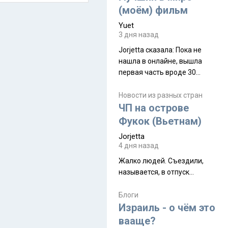
(моём) фильм
Yuet
3 дня назад
Jorjetta сказалa: Пока не
нашла в онлайне, вышла
первая часть вроде 30
июля. Премьера будет на
Дивали 8 ноября.
Новости из разных стран
ЧП на острове
Фукок (Вьетнам)
Jorjetta
4 дня назад
Жалко людей. Съездили,
называется, в отпуск...
Блоги
Израиль - о чём это
вааще?