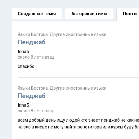
Созданные темы
Авторские темы
Посты
Языки Востока. Другие иностранные языки
Пенджаб
Irina5
около 8 лет назад
спасибо
Языки Востока. Другие иностранные языки
Пенджаб
Irina5
около 8 лет назад
всем добрый день ищу людей кто знает пенджаб не как не могу выучить а зимой еду в индию чандигар в голове каша и не знаю с чего начать и как
на зло в киеве не