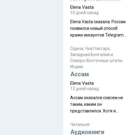
автобус не остановится.
Elena Vasta
Пошли туда, потому что я
10 дней назад
начиталась восторженных
Elena Vasta сказалa: России
отзывов. По мне – сплошная
появился новый способ
физуха, долгий спуск, потом
кражи аккаунтов Telegram
подъем по этому же пути.
без пароля и SMS
Вполне можно пропустить.
Прочитайте! У моих двух
Одича, Чхаттисгарх,
Пока
Западная Бенгалия и
знакомых вот так увели
Северо-Восточные штаты
аккаунты
Индии
Ассам
Elena Vasta
13 дней назад
Ассам оказался совсем не
таким, каким он
представлялся. Хотя я
увидела его буквально
краешек, но все же схватила
Читальня
ауру штата, как-то он меня
Аудиокниги