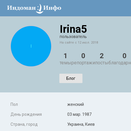
Irina5
пользователь
На сайте с 12 июл. 2018
I
1
0
2
0
темы
репортажи
посты
благодарн
Блог
Пол
женский
День рождения
03 мар. 1987
Страна, город
Украина, Киев