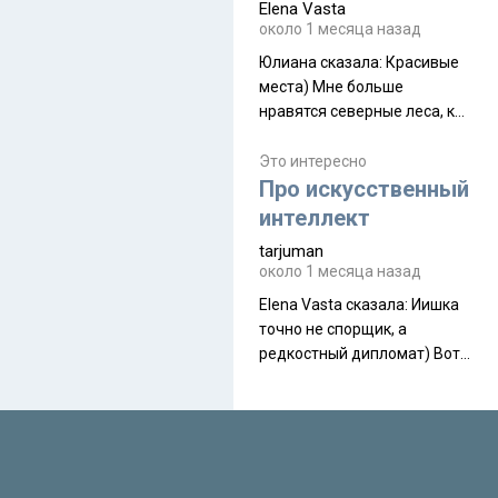
Elena Vasta
производителя. Новинка
около 1 месяца назад
получила двухслойную
конструкцию с отдельным
Юлиана сказалa: Красивые
внешним тентом и сетчатой
места) Мне больше
внутренней палаткой, а ее
нравятся северные леса, как
масса в базовой
в Новгородчине)) Где флора
комплектации составляет
южной тайги
Это интересно
около 845 г. Палатка весит
Про искусственный
менее
интеллект
tarjuman
около 1 месяца назад
Elena Vasta сказалa: Иишка
точно не спорщик, а
редкостный дипломат) Вот,
точно, надо его в МИДы на
помощь в переговорах
слать))