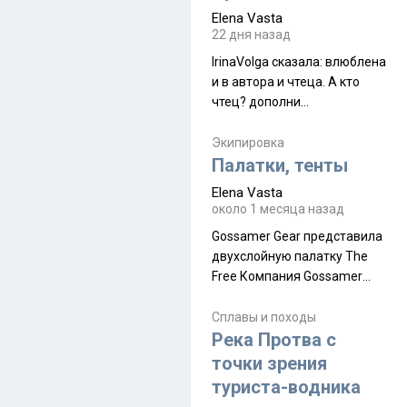
принял и я его. Пышная
Elena Vasta
природа, мягкие
22 дня назад
доброжелательные люди,
IrinaVolga сказалa: влюблена
такая как бы переходная
и в автора и чтеца. А кто
ступень между привычной
чтец? дополни
нам Индией и остальными
рекомендацию
СВ штатами, которые я тоже
Экипировка
надеюсь увидеть.
Палатки, тенты
Elena Vasta
около 1 месяца назад
Gossamer Gear представила
двухслойную палатку The
Free Компания Gossamer
Gear представила
туристическую палатку The
Сплавы и походы
Free, которая стала первой
Река Протва с
полностью самонесущей
точки зрения
ультралегкой моделью в
туриста-водника
ассортименте